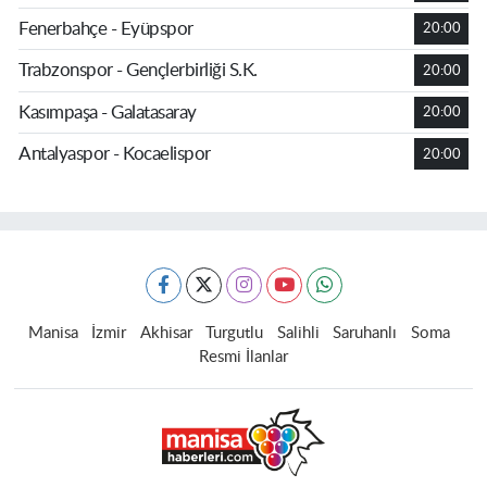
Fenerbahçe - Eyüpspor
20:00
Trabzonspor - Gençlerbirliği S.K.
20:00
Kasımpaşa - Galatasaray
20:00
Antalyaspor - Kocaelispor
20:00
Manisa
İzmir
Akhisar
Turgutlu
Salihli
Saruhanlı
Soma
Resmi İlanlar