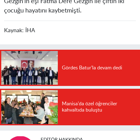
Gezgin’in eşi Fatma Dere Gezgin ile çiftin iki
çocuğu hayatını kaybetmişti.
Kaynak:
İHA
Gördes Batur'la devam dedi
Manisa'da özel öğrenciler
kahvaltıda buluştu
EDITÖR HAKKINDA