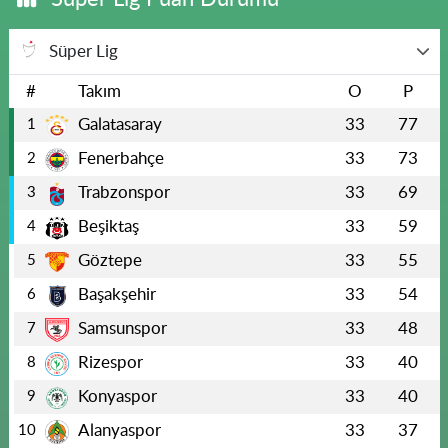
Süper Lig
#
Takım
O
P
Galatasaray
33
77
1
Fenerbahçe
33
73
2
Trabzonspor
33
69
3
Beşiktaş
33
59
4
Göztepe
33
55
5
Başakşehir
33
54
6
Samsunspor
33
48
7
Rizespor
33
40
8
Konyaspor
33
40
9
Alanyaspor
33
37
10