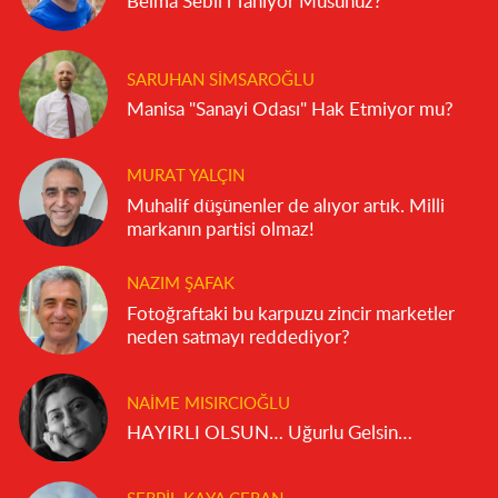
Belma Sebil’i Tanıyor Musunuz?
SARUHAN SIMSAROĞLU
Manisa "Sanayi Odası" Hak Etmiyor mu?
MURAT YALÇIN
Muhalif düşünenler de alıyor artık. Milli
markanın partisi olmaz!
NAZIM ŞAFAK
Fotoğraftaki bu karpuzu zincir marketler
neden satmayı reddediyor?
NAIME MISIRCIOĞLU
HAYIRLI OLSUN… Uğurlu Gelsin…