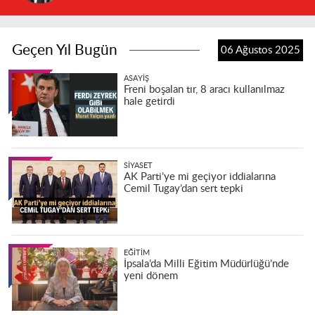
Geçen Yıl Bugün
06 Ağustos 2025
ASAYIŞ
Freni boşalan tır, 8 aracı kullanılmaz
hale getirdi
SIYASET
AK Parti’ye mi geçiyor iddialarına
Cemil Tugay’dan sert tepki
EĞITIM
İpsala’da Milli Eğitim Müdürlüğü’nde
yeni dönem