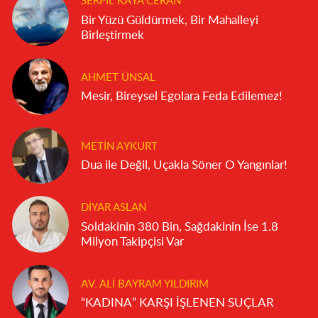
SERPIL KAYA CERAN
Bir Yüzü Güldürmek, Bir Mahalleyi
Birleştirmek
AHMET ÜNSAL
Mesir, Bireysel Egolara Feda Edilemez!
METIN AYKURT
Dua ile Değil, Uçakla Söner O Yangınlar!
DIYAR ASLAN
Soldakinin 380 Bin, Sağdakinin İse 1.8
Milyon Takipçisi Var
AV. ALI BAYRAM YILDIRIM
“KADINA” KARŞI İŞLENEN SUÇLAR