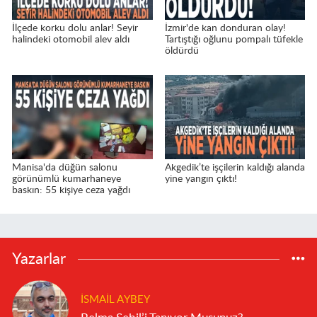
İlçede korku dolu anlar! Seyir
İzmir'de kan donduran olay!
halindeki otomobil alev aldı
Tartıştığı oğlunu pompalı tüfekle
öldürdü
Manisa'da düğün salonu
Akgedik’te işçilerin kaldığı alanda
görünümlü kumarhaneye
yine yangın çıktı!
baskın: 55 kişiye ceza yağdı
Yazarlar
İSMAIL AYBEY