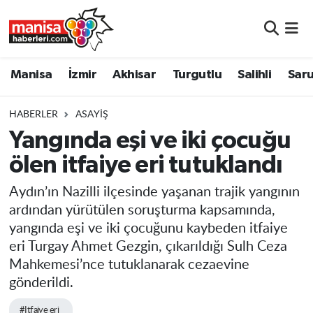
Manisa
Manisa Nöbetçi Eczaneler
Manisa
İzmir
Akhisar
Turgutlu
Salihli
Saru
İzmir
Manisa Hava Durumu
HABERLER
ASAYIŞ
Akhisar
Manisa Namaz Vakitleri
Yangında eşi ve iki çocuğu
ölen itfaiye eri tutuklandı
Turgutlu
Manisa Trafik Yoğunluk Haritası
Aydın’ın Nazilli ilçesinde yaşanan trajik yangının
Salihli
Süper Lig Puan Durumu ve Fikstür
ardından yürütülen soruşturma kapsamında,
yangında eşi ve iki çocuğunu kaybeden itfaiye
Saruhanlı
Tüm Manşetler
eri Turgay Ahmet Gezgin, çıkarıldığı Sulh Ceza
Mahkemesi’nce tutuklanarak cezaevine
Soma
Son Dakika Haberleri
gönderildi.
Resmi İlanlar
Haber Arşivi
#Itfaiye eri