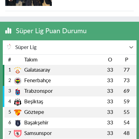
Süper Lig Puan Durumu
Süper Lig
#
Takım
O
P
Galatasaray
33
77
1
Fenerbahçe
33
73
2
Trabzonspor
33
69
3
Beşiktaş
33
59
4
Göztepe
33
55
5
Başakşehir
33
54
6
Samsunspor
33
48
7