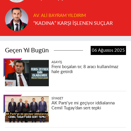
AV. ALI BAYRAM YILDIRIM
“KADINA” KARŞI İŞLENEN SUÇLAR
Geçen Yıl Bugün
06 Ağustos 2025
ASAYIŞ
Freni boşalan tır, 8 aracı kullanılmaz
hale getirdi
SIYASET
AK Parti’ye mi geçiyor iddialarına
Cemil Tugay’dan sert tepki