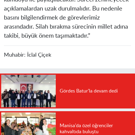
açıklamalardan uzak durulmalıdır. Bu nedenle
basını bilgilendirmek de görevlerimiz
arasındadır. Silah bırakma sürecinin millet adına
takibi, büyük önem taşımaktadır.”
Muhabir:
İclal Çiçek
Gördes Batur'la devam dedi
Manisa'da özel öğrenciler
kahvaltıda buluştu