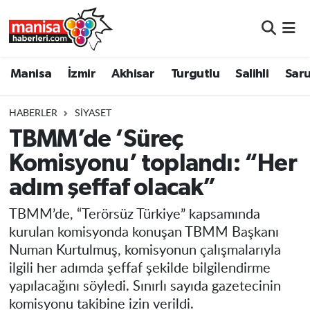
Manisa
Manisa Nöbetçi Eczaneler
Manisa
İzmir
Akhisar
Turgutlu
Salihli
Saru
İzmir
Manisa Hava Durumu
HABERLER
SIYASET
Akhisar
Manisa Namaz Vakitleri
TBMM’de ‘Süreç
Komisyonu’ toplandı: “Her
Turgutlu
Manisa Trafik Yoğunluk Haritası
adım şeffaf olacak”
Salihli
Süper Lig Puan Durumu ve Fikstür
TBMM’de, “Terörsüz Türkiye” kapsamında
Saruhanlı
Tüm Manşetler
kurulan komisyonda konuşan TBMM Başkanı
Numan Kurtulmuş, komisyonun çalışmalarıyla
Soma
Son Dakika Haberleri
ilgili her adımda şeffaf şekilde bilgilendirme
yapılacağını söyledi. Sınırlı sayıda gazetecinin
Resmi İlanlar
Haber Arşivi
komisyonu takibine izin verildi.