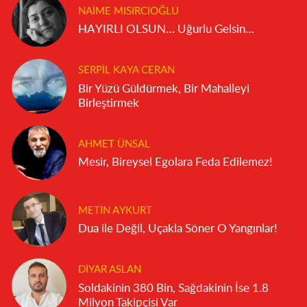
NAIME MISIRCIOĞLU
HAYIRLI OLSUN… Uğurlu Gelsin…
SERPIL KAYA CERAN
Bir Yüzü Güldürmek, Bir Mahalleyi
Birleştirmek
AHMET ÜNSAL
Mesir, Bireysel Egolara Feda Edilemez!
METIN AYKURT
Dua ile Değil, Uçakla Söner O Yangınlar!
DIYAR ASLAN
Soldakinin 380 Bin, Sağdakinin İse 1.8
Milyon Takipçisi Var