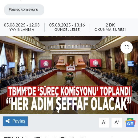
#Süreç komisyonu
05.08.2025 - 12:03
05.08.2025 - 13:16
2 DK
YAYINLANMA
GÜNCELLEME
OKUNMA SÜRESI
Paylaş
-
+
A
A