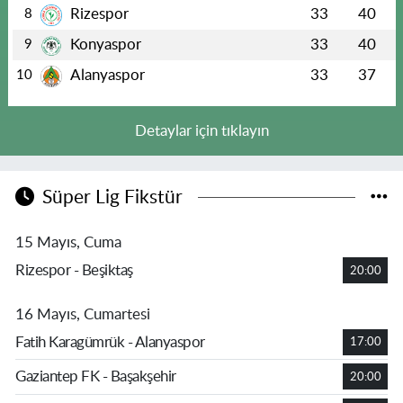
Rizespor
33
40
8
Konyaspor
33
40
9
Alanyaspor
33
37
10
Detaylar için tıklayın
Süper Lig Fikstür
15 Mayıs, Cuma
Rizespor - Beşiktaş
20:00
16 Mayıs, Cumartesi
Fatih Karagümrük - Alanyaspor
17:00
Gaziantep FK - Başakşehir
20:00