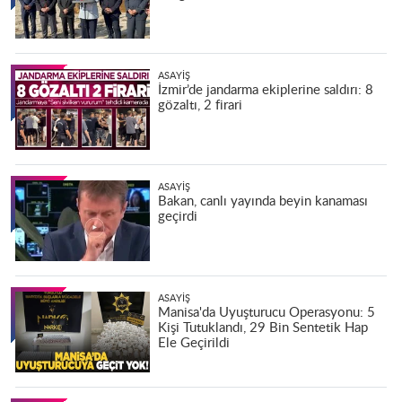
ASAYIŞ
İzmir’de jandarma ekiplerine saldırı: 8
gözaltı, 2 firari
ASAYIŞ
Bakan, canlı yayında beyin kanaması
geçirdi
ASAYIŞ
Manisa'da Uyuşturucu Operasyonu: 5
Kişi Tutuklandı, 29 Bin Sentetik Hap
Ele Geçirildi