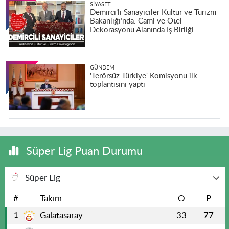
SIYASET
Demirci’li Sanayiciler Kültür ve Turizm
Bakanlığı’nda: Cami ve Otel
Dekorasyonu Alanında İş Birliği
Görüşmeleri Yapıldı
GÜNDEM
'Terörsüz Türkiye' Komisyonu ilk
toplantısını yaptı
Süper Lig Puan Durumu
Süper Lig
#
Takım
O
P
Galatasaray
33
77
1