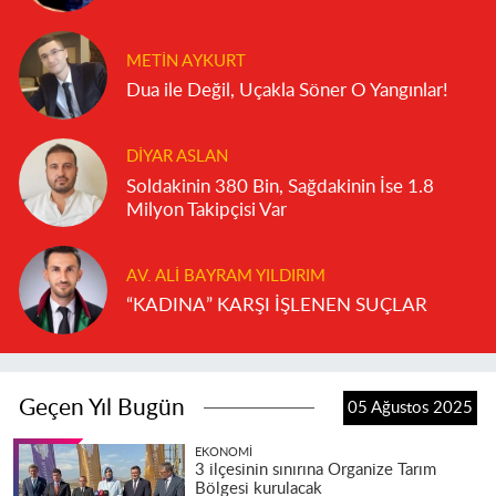
METIN AYKURT
Dua ile Değil, Uçakla Söner O Yangınlar!
DIYAR ASLAN
Soldakinin 380 Bin, Sağdakinin İse 1.8
Milyon Takipçisi Var
AV. ALI BAYRAM YILDIRIM
“KADINA” KARŞI İŞLENEN SUÇLAR
Geçen Yıl Bugün
05 Ağustos 2025
EKONOMI
3 ilçesinin sınırına Organize Tarım
Bölgesi kurulacak