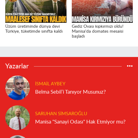
Üzüm üretiminde dünya devi
Gediz Ovası kıpkırmızı oldu!
Türkiye, tüketimde sınıfta kaldı
Manisa'da domates mesaisi
başladı
Yazarlar
İSMAIL AYBEY
Belma Sebil’i Tanıyor Musunuz?
SARUHAN SIMSAROĞLU
Manisa "Sanayi Odası" Hak Etmiyor mu?