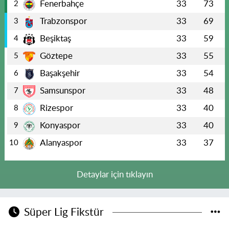
Fenerbahçe
33
73
2
Trabzonspor
33
69
3
Beşiktaş
33
59
4
Göztepe
33
55
5
Başakşehir
33
54
6
Samsunspor
33
48
7
Rizespor
33
40
8
Konyaspor
33
40
9
Alanyaspor
33
37
10
Detaylar için tıklayın
Süper Lig Fikstür