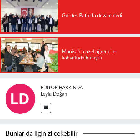
Gördes Batur'la devam dedi
Manisa'da özel öğrenciler
kahvaltıda buluştu
EDITÖR HAKKINDA
Leyla Doğan
Bunlar da ilginizi çekebilir