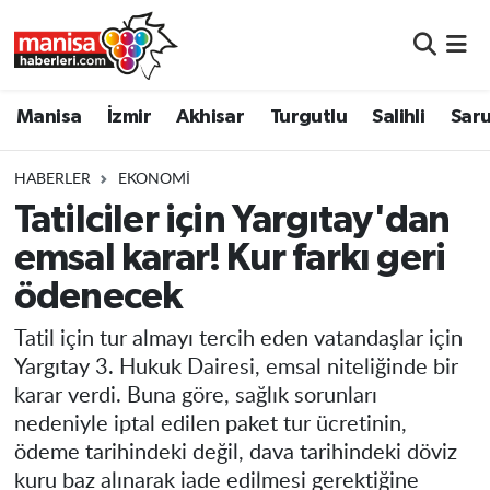
Manisa
Manisa Nöbetçi Eczaneler
Manisa
İzmir
Akhisar
Turgutlu
Salihli
Saru
İzmir
Manisa Hava Durumu
HABERLER
EKONOMI
Akhisar
Manisa Namaz Vakitleri
Tatilciler için Yargıtay'dan
emsal karar! Kur farkı geri
Turgutlu
Manisa Trafik Yoğunluk Haritası
ödenecek
Salihli
Süper Lig Puan Durumu ve Fikstür
Tatil için tur almayı tercih eden vatandaşlar için
Saruhanlı
Tüm Manşetler
Yargıtay 3. Hukuk Dairesi, emsal niteliğinde bir
karar verdi. Buna göre, sağlık sorunları
Soma
Son Dakika Haberleri
nedeniyle iptal edilen paket tur ücretinin,
ödeme tarihindeki değil, dava tarihindeki döviz
Resmi İlanlar
Haber Arşivi
kuru baz alınarak iade edilmesi gerektiğine