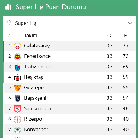
Süper Lig Puan Durumu
Süper Lig
#
Takım
O
P
Galatasaray
33
77
1
Fenerbahçe
33
73
2
Trabzonspor
33
69
3
Beşiktaş
33
59
4
Göztepe
33
55
5
Başakşehir
33
54
6
Samsunspor
33
48
7
Rizespor
33
40
8
Konyaspor
33
40
9