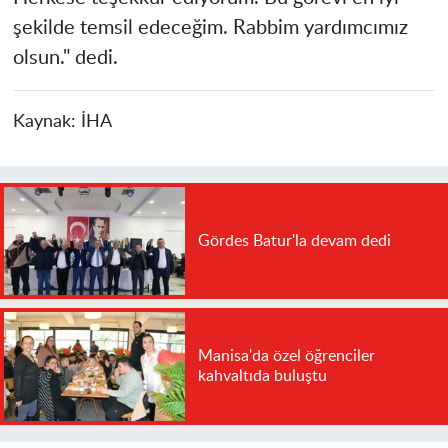
şekilde temsil edeceğim. Rabbim yardımcımız
olsun." dedi.
Kaynak:
İHA
Gördes Batur'la devam dedi
Manisa'da özel öğrenciler
kahvaltıda buluştu