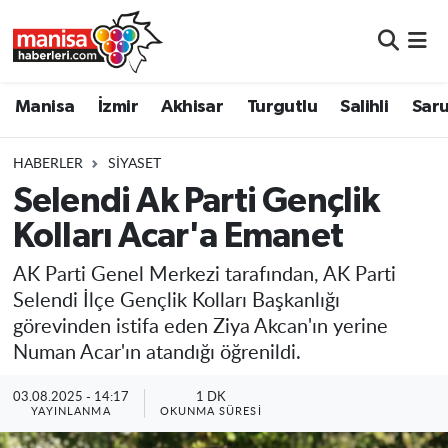
Manisa
Manisa Nöbetçi Eczaneler
Manisa
İzmir
Akhisar
Turgutlu
Salihli
Saru
İzmir
Manisa Hava Durumu
HABERLER
SIYASET
Akhisar
Manisa Namaz Vakitleri
Selendi Ak Parti Gençlik
Kolları Acar'a Emanet
Turgutlu
Manisa Trafik Yoğunluk Haritası
AK Parti Genel Merkezi tarafından, AK Parti
Salihli
Süper Lig Puan Durumu ve Fikstür
Selendi İlçe Gençlik Kolları Başkanlığı
görevinden istifa eden Ziya Akcan'ın yerine
Saruhanlı
Tüm Manşetler
Numan Acar'ın atandığı öğrenildi.
Soma
Son Dakika Haberleri
03.08.2025 - 14:17
1 DK
YAYINLANMA
OKUNMA SÜRESI
Resmi İlanlar
Haber Arşivi