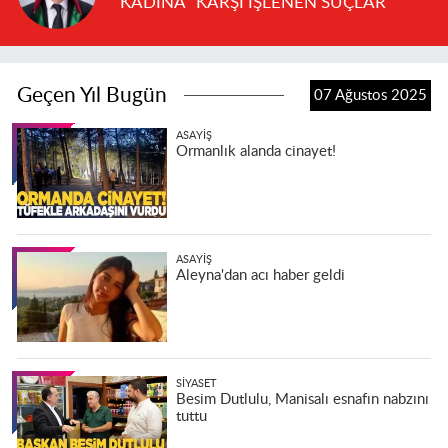
“KADINA” KARŞI İŞLENEN SUÇLAR
Geçen Yıl Bugün
07 Ağustos 2025
ASAYIŞ
Ormanlık alanda cinayet!
ASAYIŞ
Aleyna'dan acı haber geldi
SIYASET
Besim Dutlulu, Manisalı esnafın nabzını
tuttu