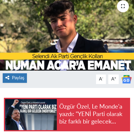
Paylaş
-
+
A
A
Özgür Özel, Le Monde'a
yazdı: "YENİ Parti olarak
biz farklı bir gelecek
öneriyoruz"