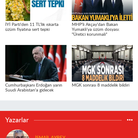
İYİ Parti'den 11 TL'lik ıskarta
MHP'li Akçay'dan Bakan
üzüm fiyatına sert tepki
Yumaklı'ya üzüm dosyası:
"Üretici korunmalı"
Cumhurbaşkanı Erdoğan yarın
MGK sonrası 8 maddelik bildiri
Suudi Arabistan'a gidecek
Yazarlar
İSMAIL AYBEY