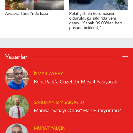
Avrasya Tüneli'nde kaza
Polat çiftinin korumasının
öldürüldüğü saldırıda yeni
detay: "Sabah 09.00'dan beri
pusuda beklemiş"
Yazarlar
İSMAIL AYBEY
Kent Park’a Güzel Bir Mescit Yakışacak
SARUHAN SIMSAROĞLU
Manisa "Sanayi Odası" Hak Etmiyor mu?
MURAT YALÇIN