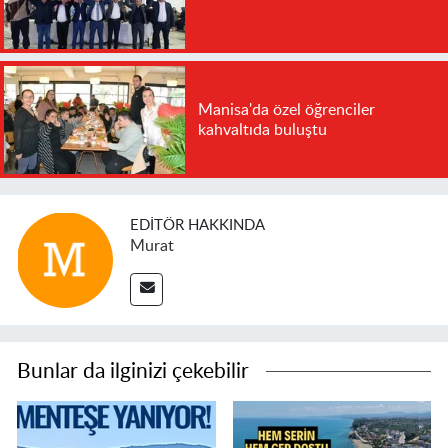
Manisa'da özel öğrenciler
kahvaltıda buluştu
EDITÖR HAKKINDA
Murat
Bunlar da ilginizi çekebilir