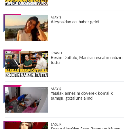
ASAYIŞ
Aleyna'dan acı haber geldi
SIYASET
Besim Dutlulu, Manisalı esnafın nabzını
tuttu
ASAYIŞ
Yatalak annesini döverek komalık
etmişti, gözaltına alındı
SAĞLIK