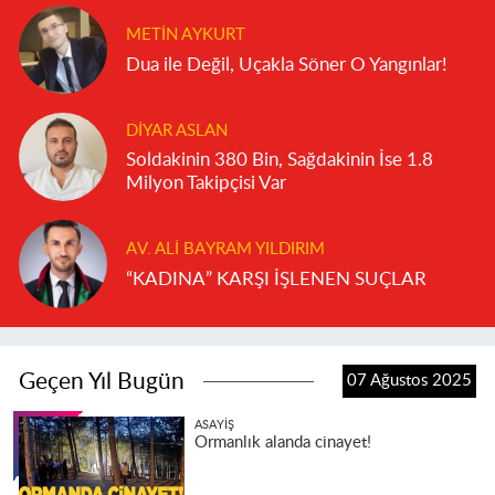
METIN AYKURT
Dua ile Değil, Uçakla Söner O Yangınlar!
DIYAR ASLAN
Soldakinin 380 Bin, Sağdakinin İse 1.8
Milyon Takipçisi Var
AV. ALI BAYRAM YILDIRIM
“KADINA” KARŞI İŞLENEN SUÇLAR
Geçen Yıl Bugün
07 Ağustos 2025
ASAYIŞ
Ormanlık alanda cinayet!