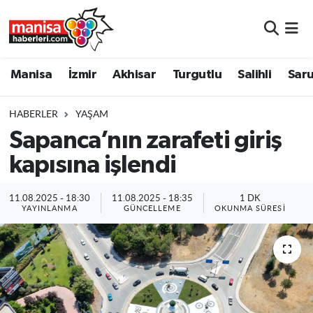
Manisa
Manisa Nöbetçi Eczaneler
Manisa
İzmir
Akhisar
Turgutlu
Salihli
Saru
İzmir
Manisa Hava Durumu
HABERLER
YAŞAM
Akhisar
Manisa Namaz Vakitleri
Sapanca’nın zarafeti giriş
kapısına işlendi
Turgutlu
Manisa Trafik Yoğunluk Haritası
Salihli
Süper Lig Puan Durumu ve Fikstür
11.08.2025 - 18:30
11.08.2025 - 18:35
1 DK
YAYINLANMA
GÜNCELLEME
OKUNMA SÜRESI
Saruhanlı
Tüm Manşetler
Soma
Son Dakika Haberleri
Resmi İlanlar
Haber Arşivi