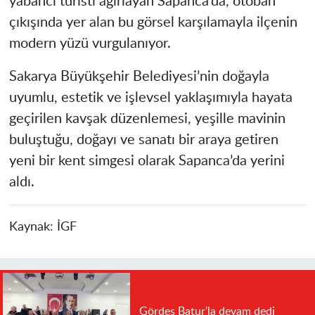
yabancı turisti ağırlayan Sapanca’da, otoban
çıkışında yer alan bu görsel karşılamayla ilçenin
modern yüzü vurgulanıyor.
Sakarya Büyükşehir Belediyesi’nin doğayla
uyumlu, estetik ve işlevsel yaklaşımıyla hayata
geçirilen kavşak düzenlemesi, yeşille mavinin
buluştuğu, doğayı ve sanatı bir araya getiren
yeni bir kent simgesi olarak Sapanca’da yerini
aldı.
Kaynak:
İGF
Gördes Batur'la devam dedi