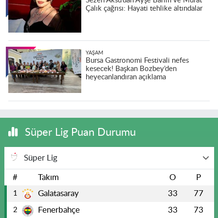
Sezen Aksu’dan Ayşe Barım ve Murat
Çalık çağrısı: Hayati tehlike altındalar
YAŞAM
Bursa Gastronomi Festivali nefes
kesecek! Başkan Bozbey’den
heyecanlandıran açıklama
Süper Lig Puan Durumu
Süper Lig
#
Takım
O
P
Galatasaray
33
77
1
Fenerbahçe
33
73
2