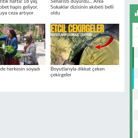
ritik hafta! 18 yaş
Senaristi duyurdu... Arka
bet hapis geliyor,
Sokaklar dizisinin akıbeti belli
uya ceza artıyor
oldu
de herkesin soyadı
Boyutlarıyla dikkat çeken
çekirgeler