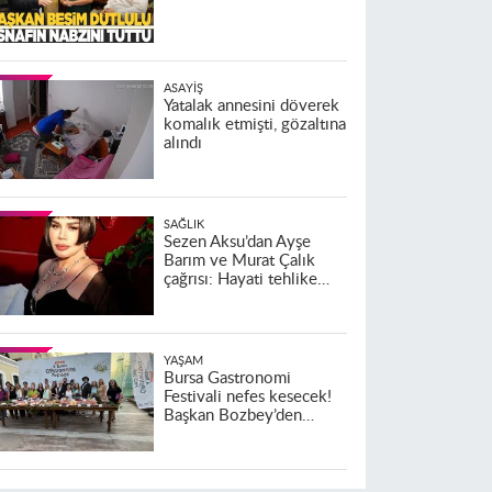
ASAYIŞ
Yatalak annesini döverek
komalık etmişti, gözaltına
alındı
SAĞLIK
Sezen Aksu’dan Ayşe
Barım ve Murat Çalık
çağrısı: Hayati tehlike
altındalar
YAŞAM
Bursa Gastronomi
Festivali nefes kesecek!
Başkan Bozbey’den
heyecanlandıran açıklama