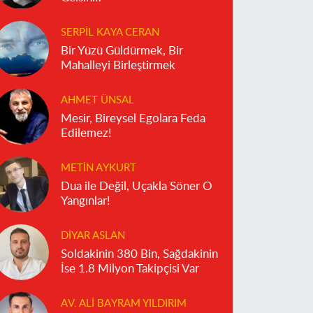
SERPIL KAYA CERAN
Bir Yüzü Güldürmek, Bir
Mahalleyi Birleştirmek
AHMET ÜNSAL
Mesir, Bireysel Egolara Feda
Edilemez!
METIN AYKURT
Dua ile Değil, Uçakla Söner O
Yangınlar!
DIYAR ASLAN
Soldakinin 380 Bin, Sağdakinin
İse 1.8 Milyon Takipçisi Var
AV. ALI BAYRAM YILDIRIM