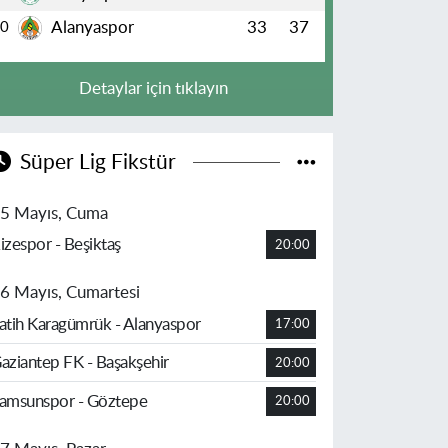
Alanyaspor
33
37
10
Detaylar için tıklayın
Süper Lig Fikstür
5 Mayıs, Cuma
izespor - Beşiktaş
20:00
6 Mayıs, Cumartesi
atih Karagümrük - Alanyaspor
17:00
aziantep FK - Başakşehir
20:00
amsunspor - Göztepe
20:00