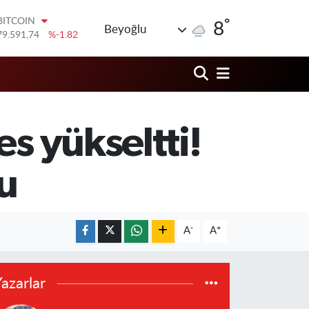
79.591,74
%-1.82
°
DOLAR
8
Beyoğlu
45,43620
%0.02
EURO
53,38690
%0.19
STERLİN
61,60380
%0.18
G.ALTIN
6862,09000
%0.19
s yükseltti!
BİST100
14.598,00
%0
tu
-
+
A
A
azarlar