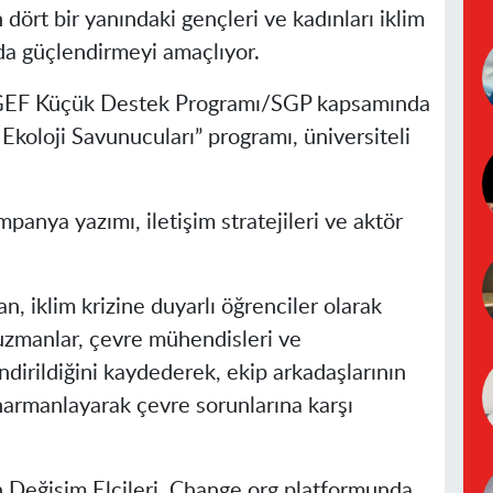
 dört bir yanındaki gençleri ve kadınları iklim
da güçlendirmeyi amaçlıyor.
le GEF Küçük Destek Programı/SGP kapsamında
Ekoloji Savunucuları” programı, üniversiteli
panya yazımı, iletişim stratejileri ve aktör
, iklim krizine duyarlı öğrenciler olarak
 uzmanlar, çevre mühendisleri ve
dirildiğini kaydederek, ekip arkadaşlarının
 harmanlayarak çevre sorunlarına karşı
Değişim Elçileri, Change.org platformunda