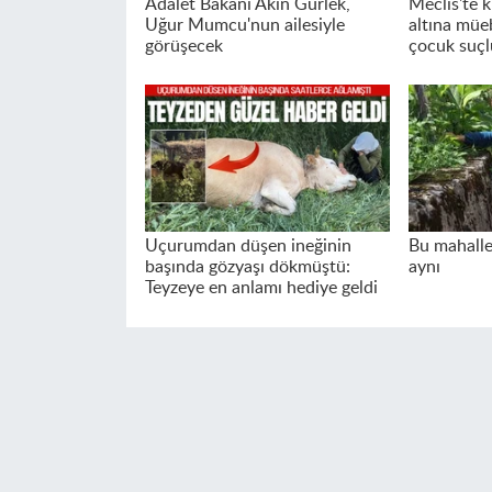
Adalet Bakanı Akın Gürlek,
Meclis'te k
Uğur Mumcu'nun ailesiyle
altına müeb
görüşecek
çocuk suçl
Uçurumdan düşen ineğinin
Bu mahalle
başında gözyaşı dökmüştü:
aynı
Teyzeye en anlamı hediye geldi