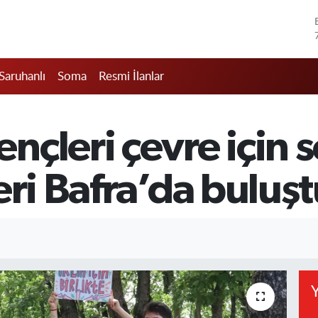
Saruhanlı
Soma
Resmi İlanlar
çleri çevre için se
eri Bafra’da buluş
Y