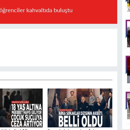
öğrenciler kahvaltıda buluştu