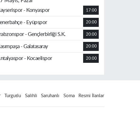
7 Mayıs, Pazar
ayserispor - Konyaspor
17:00
enerbahçe - Eyüpspor
20:00
rabzonspor - Gençlerbirliği S.K.
20:00
asımpaşa - Galatasaray
20:00
ntalyaspor - Kocaelispor
20:00
r
Turgutlu
Salihli
Saruhanlı
Soma
Resmi İlanlar