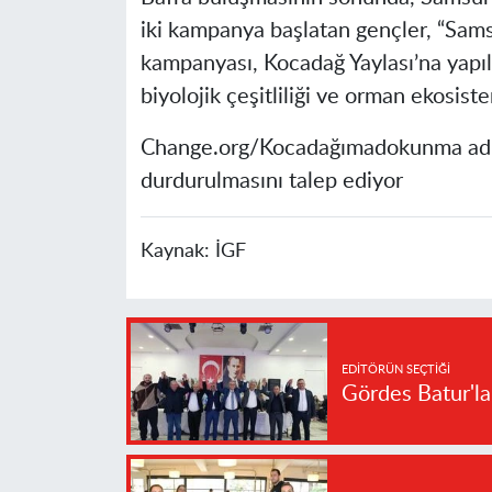
iki kampanya başlatan gençler, “Sa
kampanyası, Kocadağ Yaylası’na yapıl
biyolojik çeşitliliği ve orman ekosist
Change.org/Kocadağımadokunma adre
durdurulmasını talep ediyor
Kaynak:
İGF
EDITÖRÜN SEÇTIĞI
Gördes Batur'l