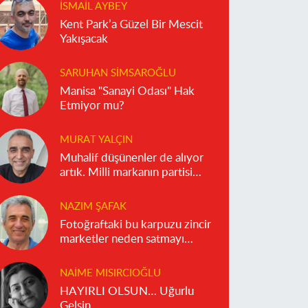
İSMAIL AYBEY
Kent Park’a Güzel Bir Mescit
Yakışacak
SARUHAN SIMSAROĞLU
Manisa "Sanayi Odası" Hak
Etmiyor mu?
MURAT YALÇIN
Muhalif düşünenler de alıyor
artık. Milli markanın partisi
olmaz!
NAZIM ŞAFAK
Fotoğraftaki bu karpuzu zincir
marketler neden satmayı
reddediyor?
NAIME MISIRCIOĞLU
HAYIRLI OLSUN… Uğurlu
Gelsin…