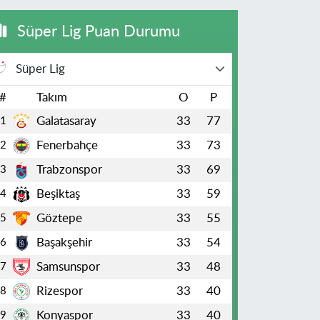
Süper Lig Puan Durumu
Süper Lig
#
Takım
O
P
Galatasaray
33
77
1
Fenerbahçe
33
73
2
Trabzonspor
33
69
3
Beşiktaş
33
59
4
Göztepe
33
55
5
Başakşehir
33
54
6
Samsunspor
33
48
7
Rizespor
33
40
8
Konyaspor
33
40
9