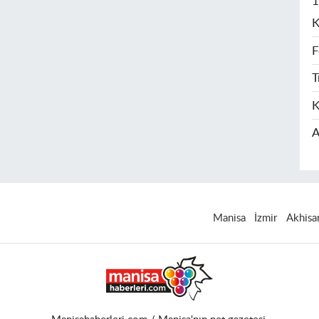
1
K
F
T
K
A
Manisa
İzmir
Akhisa