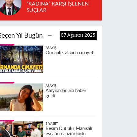
“KADINA” KARŞI İŞLENEN
SUÇLAR
Geçen Yıl Bugün
07 Ağustos 2025
ASAYIŞ
Ormanlık alanda cinayet!
ASAYIŞ
Aleyna'dan acı haber
geldi
SIYASET
Besim Dutlulu, Manisalı
esnafın nabzını tuttu