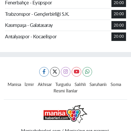
Fenerbahçe - Eyüpspor
20:00
Trabzonspor - Gençlerbirliği S.K.
20:00
Kasımpaşa - Galatasaray
20:00
Antalyaspor - Kocaelispor
20:00
Manisa
İzmir
Akhisar
Turgutlu
Salihli
Saruhanlı
Soma
Resmi İlanlar