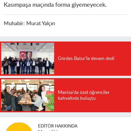
Kasımpaşa maçında forma giyemeyecek.
Muhabir:
Murat Yalçın
Gördes Batur'la devam dedi
Manisa'da özel öğrenciler
kahvaltıda buluştu
EDITÖR HAKKINDA