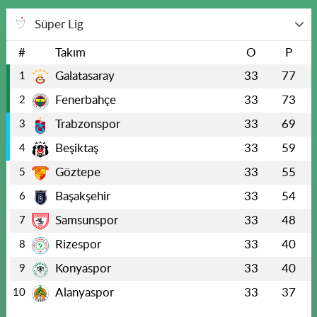
Süper Lig
#
Takım
O
P
Galatasaray
33
77
1
Fenerbahçe
33
73
2
Trabzonspor
33
69
3
Beşiktaş
33
59
4
Göztepe
33
55
5
Başakşehir
33
54
6
Samsunspor
33
48
7
Rizespor
33
40
8
Konyaspor
33
40
9
Alanyaspor
33
37
10