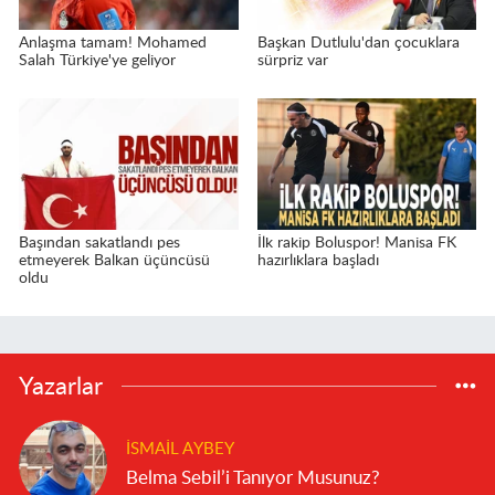
Anlaşma tamam! Mohamed
Başkan Dutlulu'dan çocuklara
Salah Türkiye'ye geliyor
sürpriz var
Başından sakatlandı pes
İlk rakip Boluspor! Manisa FK
etmeyerek Balkan üçüncüsü
hazırlıklara başladı
oldu
Yazarlar
İSMAIL AYBEY
Belma Sebil’i Tanıyor Musunuz?