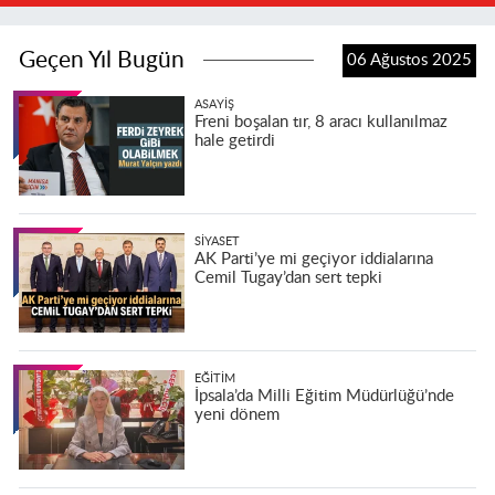
Geçen Yıl Bugün
06 Ağustos 2025
ASAYIŞ
Freni boşalan tır, 8 aracı kullanılmaz
hale getirdi
SIYASET
AK Parti’ye mi geçiyor iddialarına
Cemil Tugay’dan sert tepki
EĞITIM
İpsala’da Milli Eğitim Müdürlüğü’nde
yeni dönem