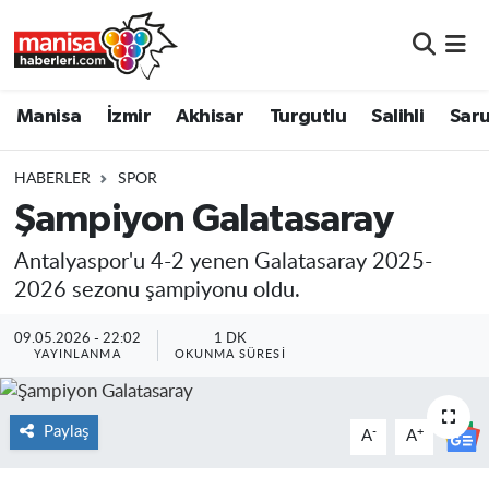
Manisa
Manisa Nöbetçi Eczaneler
Manisa
İzmir
Akhisar
Turgutlu
Salihli
Saru
İzmir
Manisa Hava Durumu
HABERLER
SPOR
Akhisar
Manisa Namaz Vakitleri
Şampiyon Galatasaray
Turgutlu
Manisa Trafik Yoğunluk Haritası
Antalyaspor'u 4-2 yenen Galatasaray 2025-
2026 sezonu şampiyonu oldu.
Salihli
Süper Lig Puan Durumu ve Fikstür
09.05.2026 - 22:02
1 DK
YAYINLANMA
OKUNMA SÜRESI
Saruhanlı
Tüm Manşetler
Soma
Son Dakika Haberleri
Paylaş
-
+
A
A
Resmi İlanlar
Haber Arşivi