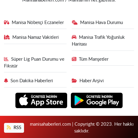
Manisahaberleri.com / Manisa'nın net gazetesi.
Manisa Nöbetçi Eczaneler
Manisa Hava Durumu
Manisa Namaz Vakitleri
Manisa Trafik Yoğunluk
Haritası
Süper Lig Puan Durumu ve
Tüm Manşetler
Fikstür
Son Dakika Haberleri
Haber Arşivi
manisahaberleri.com | Copyright © 2023. Her hakkı
RSS
saklıdır.