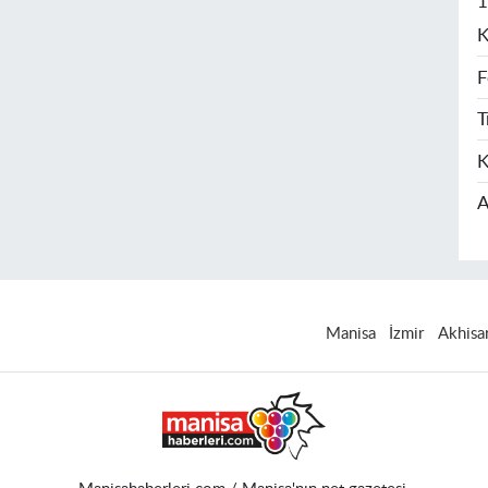
1
K
F
T
K
A
Manisa
İzmir
Akhisa