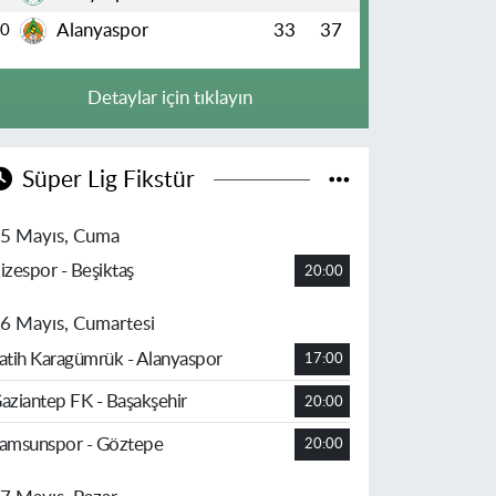
Alanyaspor
33
37
10
Detaylar için tıklayın
Süper Lig Fikstür
5 Mayıs, Cuma
izespor - Beşiktaş
20:00
6 Mayıs, Cumartesi
atih Karagümrük - Alanyaspor
17:00
aziantep FK - Başakşehir
20:00
amsunspor - Göztepe
20:00