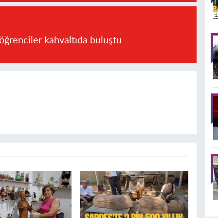
öğrenciler kahvaltıda buluştu