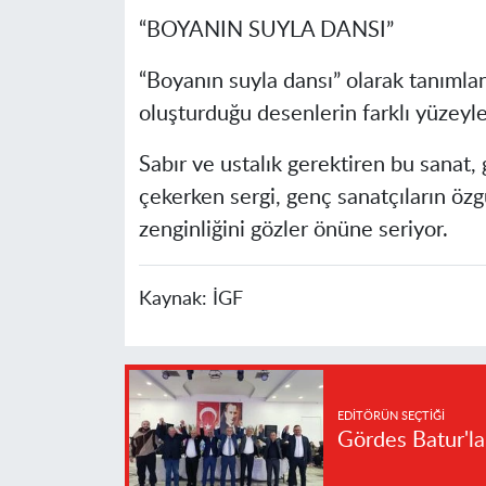
“BOYANIN SUYLA DANSI”
“Boyanın suyla dansı” olarak tanımla
oluşturduğu desenlerin farklı yüzeyle
Sabır ve ustalık gerektiren bu sanat, g
çekerken sergi, genç sanatçıların özg
zenginliğini gözler önüne seriyor.
Kaynak:
İGF
EDITÖRÜN SEÇTIĞI
Gördes Batur'l