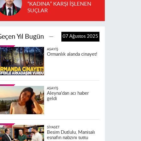
“KADINA” KARŞI İŞLENEN
SUÇLAR
Geçen Yıl Bugün
07 Ağustos 2025
ASAYIŞ
Ormanlık alanda cinayet!
ASAYIŞ
Aleyna'dan acı haber
geldi
SIYASET
Besim Dutlulu, Manisalı
esnafın nabzını tuttu