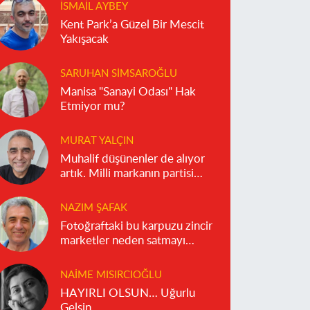
İSMAIL AYBEY
Kent Park’a Güzel Bir Mescit
Yakışacak
SARUHAN SIMSAROĞLU
Manisa "Sanayi Odası" Hak
Etmiyor mu?
MURAT YALÇIN
Muhalif düşünenler de alıyor
artık. Milli markanın partisi
olmaz!
NAZIM ŞAFAK
Fotoğraftaki bu karpuzu zincir
marketler neden satmayı
reddediyor?
NAIME MISIRCIOĞLU
HAYIRLI OLSUN… Uğurlu
Gelsin…