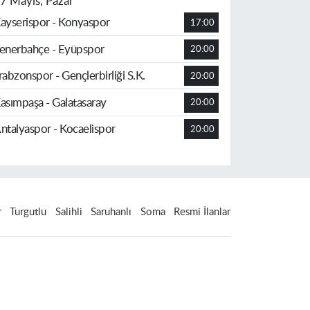
7 Mayıs, Pazar
ayserispor - Konyaspor
17:00
enerbahçe - Eyüpspor
20:00
rabzonspor - Gençlerbirliği S.K.
20:00
asımpaşa - Galatasaray
20:00
ntalyaspor - Kocaelispor
20:00
r
Turgutlu
Salihli
Saruhanlı
Soma
Resmi İlanlar