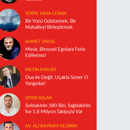
SERPIL KAYA CERAN
Bir Yüzü Güldürmek, Bir
Mahalleyi Birleştirmek
AHMET ÜNSAL
Mesir, Bireysel Egolara Feda
Edilemez!
METIN AYKURT
Dua ile Değil, Uçakla Söner O
Yangınlar!
DIYAR ASLAN
Soldakinin 380 Bin, Sağdakinin
İse 1.8 Milyon Takipçisi Var
AV. ALI BAYRAM YILDIRIM