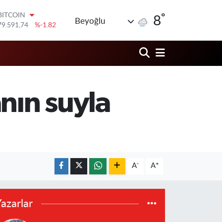
°
DOLAR
8
Beyoğlu
45,43620
%0.02
EURO
53,38690
%0.19
STERLİN
61,60380
%0.18
G.ALTIN
6862,09000
%0.19
nın suyla
BİST100
14.598,00
%0
BITCOIN
79.591,74
%-1.82
-
+
A
A
azarlar