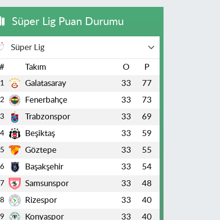
Süper Lig Puan Durumu
Süper Lig
#
Takım
O
P
Galatasaray
33
77
1
Fenerbahçe
33
73
2
Trabzonspor
33
69
3
Beşiktaş
33
59
4
Göztepe
33
55
5
Başakşehir
33
54
6
Samsunspor
33
48
7
Rizespor
33
40
8
Konyaspor
33
40
9