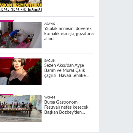
ASAYIŞ
Yatalak annesini döverek
komalık etmişti, gözaltına
alındı
SAĞLIK
Sezen Aksu’dan Ayşe
Barım ve Murat Çalık
çağrısı: Hayati tehlike
altındalar
YAŞAM
Bursa Gastronomi
Festivali nefes kesecek!
Başkan Bozbey’den
heyecanlandıran açıklama