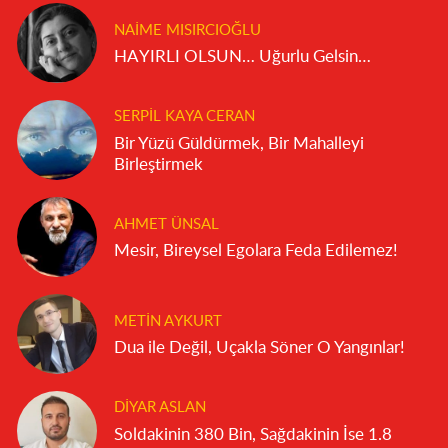
NAIME MISIRCIOĞLU
HAYIRLI OLSUN… Uğurlu Gelsin…
SERPIL KAYA CERAN
Bir Yüzü Güldürmek, Bir Mahalleyi
Birleştirmek
AHMET ÜNSAL
Mesir, Bireysel Egolara Feda Edilemez!
METIN AYKURT
Dua ile Değil, Uçakla Söner O Yangınlar!
DIYAR ASLAN
Soldakinin 380 Bin, Sağdakinin İse 1.8