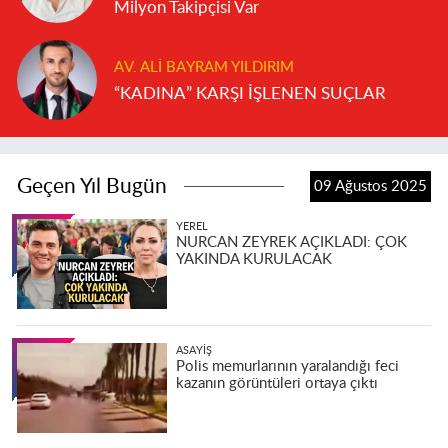
Milyon Takipçisi Var
AV. ALI BAYRAM YILDIRIM
“KADINA” KARŞI İŞLENEN SUÇLAR
Geçen Yıl Bugün
09 Ağustos 2025
YEREL
NURCAN ZEYREK AÇIKLADI: ÇOK
YAKINDA KURULACAK
ASAYIŞ
Polis memurlarının yaralandığı feci
kazanın görüntüleri ortaya çıktı