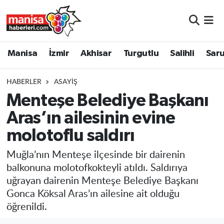
Manisa
Manisa Nöbetçi Eczaneler
Manisa
İzmir
Akhisar
Turgutlu
Salihli
Saru
İzmir
Manisa Hava Durumu
HABERLER
ASAYIŞ
Akhisar
Manisa Namaz Vakitleri
Menteşe Belediye Başkanı
Aras’ın ailesinin evine
Turgutlu
Manisa Trafik Yoğunluk Haritası
molotoflu saldırı
Salihli
Süper Lig Puan Durumu ve Fikstür
Muğla’nın Menteşe ilçesinde bir dairenin
Saruhanlı
Tüm Manşetler
balkonuna molotofkokteyli atıldı. Saldırıya
uğrayan dairenin Menteşe Belediye Başkanı
Soma
Son Dakika Haberleri
Gonca Köksal Aras’ın ailesine ait olduğu
öğrenildi.
Resmi İlanlar
Haber Arşivi