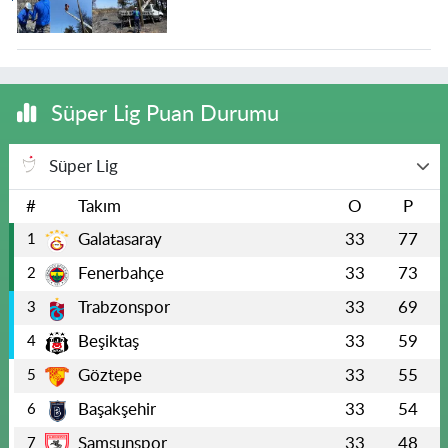
Süper Lig Puan Durumu
Süper Lig
#
Takım
O
P
Galatasaray
33
77
1
Fenerbahçe
33
73
2
Trabzonspor
33
69
3
Beşiktaş
33
59
4
Göztepe
33
55
5
Başakşehir
33
54
6
Samsunspor
33
48
7