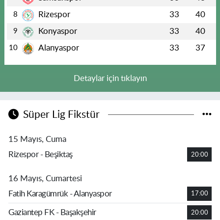
Rizespor
33
40
8
Konyaspor
33
40
9
Alanyaspor
33
37
10
Detaylar için tıklayın
Süper Lig Fikstür
15 Mayıs, Cuma
Rizespor - Beşiktaş
20:00
16 Mayıs, Cumartesi
Fatih Karagümrük - Alanyaspor
17:00
Gaziantep FK - Başakşehir
20:00