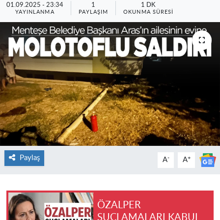
01.09.2025 - 23:34
1
1 DK
YAYINLANMA
PAYLAŞIM
OKUNMA SÜRESI
Paylaş
-
+
A
A
ÖZALPER
SUÇLAMALARI KABUL