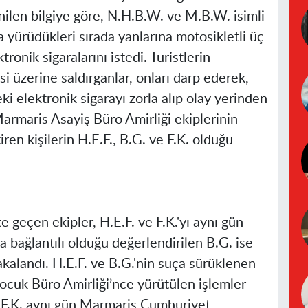
nilen bilgiye göre, N.H.B.W. ve M.B.W. isimli
 yürüdükleri sırada yanlarına motosikletli üç
ktronik sigaralarını istedi. Turistlerin
 üzerine saldırganlar, onları darp ederek,
i elektronik sigarayı zorla alıp olay yerinden
 Marmaris Asayiş Büro Amirliği ekiplerinin
ren kişilerin H.E.F., B.G. ve F.K. olduğu
 geçen ekipler, H.E.F. ve F.K.'yı aynı gün
a bağlantılı olduğu değerlendirilen B.G. ise
kalandı. H.E.F. ve B.G.'nin suça sürüklenen
Çocuk Büro Amirliği’nce yürütülen işlemler
e F.K. aynı gün Marmaris Cumhuriyet