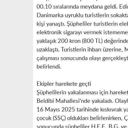
00.10 sıralarında meydana geldi. Edi
Danimarka uyruklu turistlerin sokakta
kişi yanaştı. Şüpheliler turistlerin ele
elektronik sigarayı vermek istememesi
yaklaşık 200 kron (800 TL) değerindek
uzaklaştı. Turistlerin ihbarı üzerine,
çalışması sonucunda olayı gerçekleşti
belirlendi.
Ekipler harekete geçti
Şüphelilerin yakalanması için harekete
Beldibi Mahallesi’nde yakaladı. Olayl
16 Mayıs 2025 tarihinde kıskıvrak ya
çocuk (SSÇ) oldukları belirlenirken, 
sonucunda şüpheliler H.E.F., B.G. v