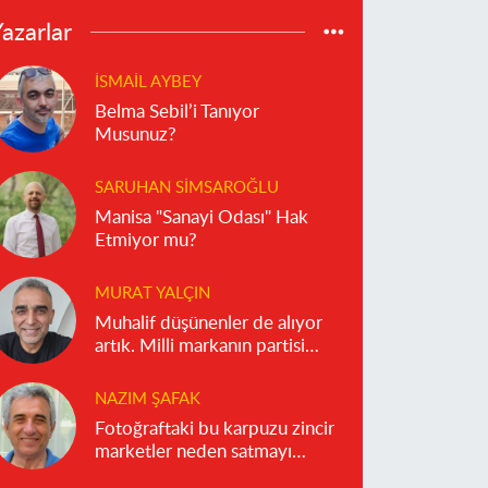
azarlar
İSMAIL AYBEY
Belma Sebil’i Tanıyor
Musunuz?
SARUHAN SIMSAROĞLU
Manisa "Sanayi Odası" Hak
Etmiyor mu?
MURAT YALÇIN
Muhalif düşünenler de alıyor
artık. Milli markanın partisi
olmaz!
NAZIM ŞAFAK
Fotoğraftaki bu karpuzu zincir
marketler neden satmayı
reddediyor?