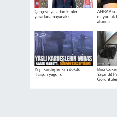
Çerçeve yasadan kimler
AHBAP sor
yararlanamayacak?
milyonluk 
altında
Yaşlı kardeşler kan dökdü:
Bina Çöker
Kurşun yağdırdı
Yaşandı! Pa
Görüntüle