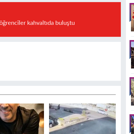
öğrenciler kahvaltıda buluştu