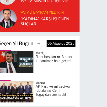
İse 1.8 Milyon Takipçisi Var
AV. ALI BAYRAM YILDIRIM
“KADINA” KARŞI İŞLENEN
SUÇLAR
Geçen Yıl Bugün
06 Ağustos 2025
ASAYIŞ
Freni boşalan tır, 8 aracı
kullanılmaz hale getirdi
SIYASET
AK Parti’ye mi geçiyor
iddialarına Cemil
Tugay’dan sert tepki