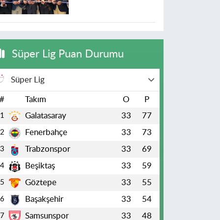
Süper Lig Puan Durumu
Süper Lig
#
Takım
O
P
Galatasaray
33
77
1
Fenerbahçe
33
73
2
Trabzonspor
33
69
3
Beşiktaş
33
59
4
Göztepe
33
55
5
Başakşehir
33
54
6
Samsunspor
33
48
7