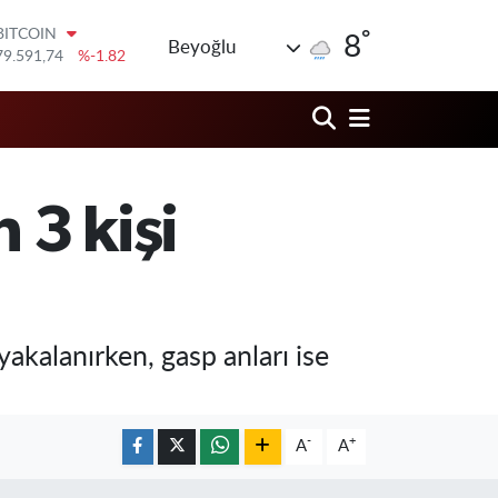
79.591,74
%-1.82
°
8
DOLAR
Beyoğlu
45,43620
%0.02
EURO
53,38690
%0.19
STERLİN
61,60380
%0.18
G.ALTIN
6862,09000
%0.19
 3 kişi
BİST100
14.598,00
%0
yakalanırken, gasp anları ise
-
+
A
A