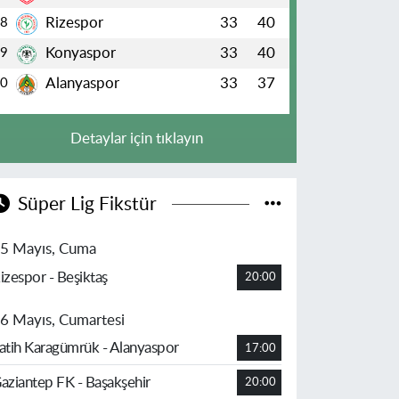
Rizespor
33
40
8
Konyaspor
33
40
9
Alanyaspor
33
37
10
Detaylar için tıklayın
Süper Lig Fikstür
5 Mayıs, Cuma
izespor - Beşiktaş
20:00
6 Mayıs, Cumartesi
atih Karagümrük - Alanyaspor
17:00
aziantep FK - Başakşehir
20:00