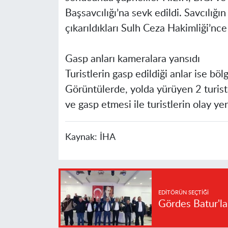
Başsavcılığı’na sevk edildi. Savcılığın
çıkarıldıkları Sulh Ceza Hakimliği’nc
Gasp anları kameralara yansıdı
Turistlerin gasp edildiği anlar ise b
Görüntülerde, yolda yürüyen 2 turist
ve gasp etmesi ile turistlerin olay yer
Kaynak:
İHA
EDITÖRÜN SEÇTIĞI
Gördes Batur'l