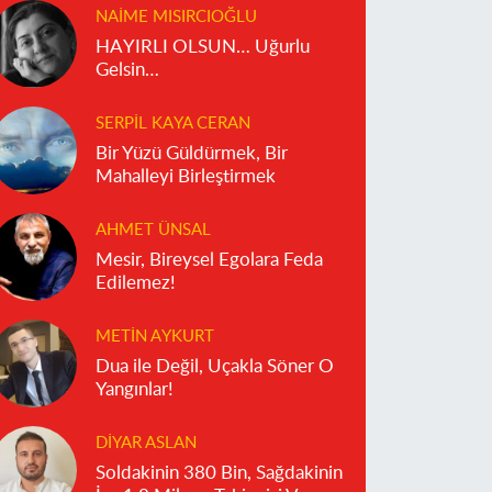
NAIME MISIRCIOĞLU
HAYIRLI OLSUN… Uğurlu
Gelsin…
SERPIL KAYA CERAN
Bir Yüzü Güldürmek, Bir
Mahalleyi Birleştirmek
AHMET ÜNSAL
Mesir, Bireysel Egolara Feda
Edilemez!
METIN AYKURT
Dua ile Değil, Uçakla Söner O
Yangınlar!
DIYAR ASLAN
Soldakinin 380 Bin, Sağdakinin