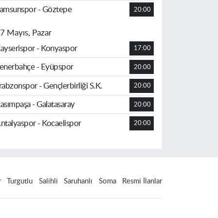
amsunspor - Göztepe
20:00
7 Mayıs, Pazar
ayserispor - Konyaspor
17:00
enerbahçe - Eyüpspor
20:00
rabzonspor - Gençlerbirliği S.K.
20:00
asımpaşa - Galatasaray
20:00
ntalyaspor - Kocaelispor
20:00
r
Turgutlu
Salihli
Saruhanlı
Soma
Resmi İlanlar