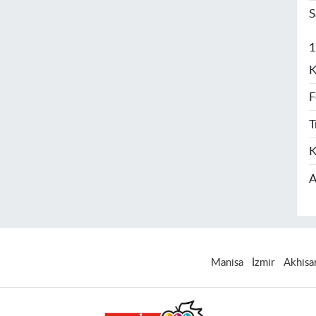
S
1
K
F
T
K
A
Manisa
İzmir
Akhisa