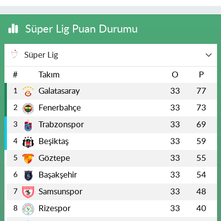
Süper Lig Puan Durumu
Süper Lig
#
Takım
O
P
Galatasaray
33
77
1
Fenerbahçe
33
73
2
Trabzonspor
33
69
3
Beşiktaş
33
59
4
Göztepe
33
55
5
Başakşehir
33
54
6
Samsunspor
33
48
7
Rizespor
33
40
8