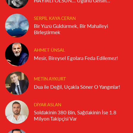
HAYIRLI OLSUN… Uğurlu Gelsin…
SERPIL KAYA CERAN
Bir Yüzü Güldürmek, Bir Mahalleyi
Birleştirmek
AHMET ÜNSAL
Mesir, Bireysel Egolara Feda Edilemez!
METIN AYKURT
Dua ile Değil, Uçakla Söner O Yangınlar!
DIYAR ASLAN
Soldakinin 380 Bin, Sağdakinin İse 1.8
Milyon Takipçisi Var