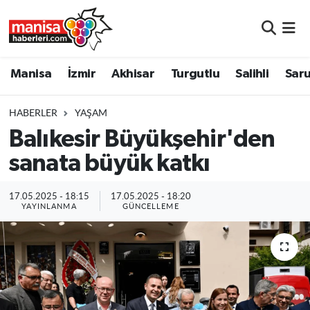
Manisa
Manisa Nöbetçi Eczaneler
Manisa
İzmir
Akhisar
Turgutlu
Salihli
Saru
İzmir
Manisa Hava Durumu
HABERLER
YAŞAM
Akhisar
Manisa Namaz Vakitleri
Balıkesir Büyükşehir'den
sanata büyük katkı
Turgutlu
Manisa Trafik Yoğunluk Haritası
Salihli
Süper Lig Puan Durumu ve Fikstür
17.05.2025 - 18:15
17.05.2025 - 18:20
YAYINLANMA
GÜNCELLEME
Saruhanlı
Tüm Manşetler
Soma
Son Dakika Haberleri
Resmi İlanlar
Haber Arşivi