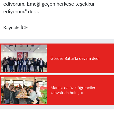
ediyorum. Emeği geçen herkese teşekkür
ediyorum.” dedi.
Kaynak:
İGF
Gördes Batur'la devam dedi
Manisa'da özel öğrenciler
kahvaltıda buluştu