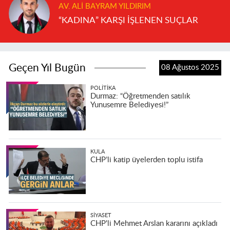
AV. ALI BAYRAM YILDIRIM
“KADINA” KARŞI İŞLENEN SUÇLAR
Geçen Yıl Bugün
08 Ağustos 2025
POLITIKA
Durmaz: “Öğretmenden satılık
Yunusemre Belediyesi!”
KULA
CHP’li katip üyelerden toplu istifa
SIYASET
CHP'li Mehmet Arslan kararını açıkladı