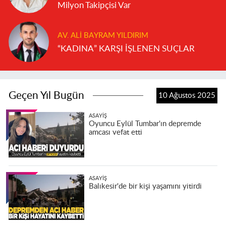
Milyon Takipçisi Var
AV. ALI BAYRAM YILDIRIM
“KADINA” KARŞI İŞLENEN SUÇLAR
Geçen Yıl Bugün
10 Ağustos 2025
ASAYIŞ
Oyuncu Eylül Tumbar'ın depremde
amcası vefat etti
ASAYIŞ
Balıkesir'de bir kişi yaşamını yitirdi