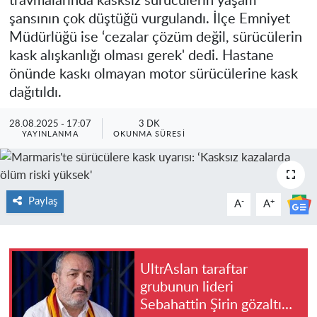
travmalarında kasksız sürücülerin yaşam
şansının çok düştüğü vurgulandı. İlçe Emniyet
Müdürlüğü ise ‘cezalar çözüm değil, sürücülerin
kask alışkanlığı olması gerek' dedi. Hastane
önünde kaskı olmayan motor sürücülerine kask
dağıtıldı.
28.08.2025 - 17:07
3 DK
YAYINLANMA
OKUNMA SÜRESI
Paylaş
-
+
A
A
UltrAslan taraftar
grubunun lideri
Sebahattin Şirin gözaltına