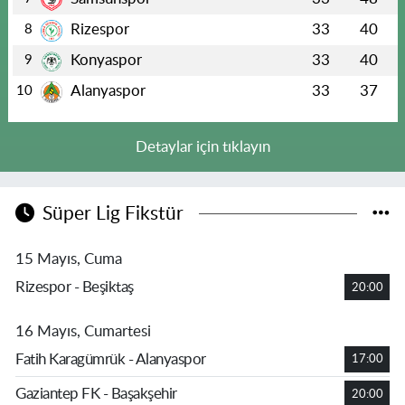
Rizespor
33
40
8
Konyaspor
33
40
9
Alanyaspor
33
37
10
Detaylar için tıklayın
Süper Lig Fikstür
15 Mayıs, Cuma
Rizespor - Beşiktaş
20:00
16 Mayıs, Cumartesi
Fatih Karagümrük - Alanyaspor
17:00
Gaziantep FK - Başakşehir
20:00