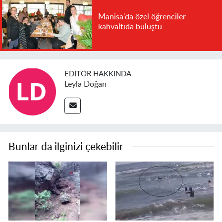
Manisa'da özel öğrenciler
kahvaltıda buluştu
EDITÖR HAKKINDA
Leyla Doğan
Bunlar da ilginizi çekebilir