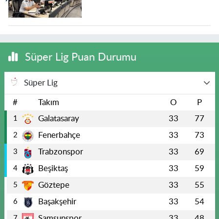
Süper Lig Puan Durumu
Süper Lig
#
Takım
O
P
Galatasaray
33
77
1
Fenerbahçe
33
73
2
Trabzonspor
33
69
3
Beşiktaş
33
59
4
Göztepe
33
55
5
Başakşehir
33
54
6
Samsunspor
33
48
7