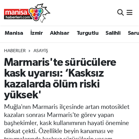
Manisa
Manisa Nöbetçi Eczaneler
Manisa
İzmir
Akhisar
Turgutlu
Salihli
Saru
İzmir
Manisa Hava Durumu
HABERLER
ASAYIŞ
Akhisar
Manisa Namaz Vakitleri
Marmaris'te sürücülere
kask uyarısı: ‘Kasksız
Turgutlu
Manisa Trafik Yoğunluk Haritası
kazalarda ölüm riski
Salihli
Süper Lig Puan Durumu ve Fikstür
yüksek'
Saruhanlı
Tüm Manşetler
Muğla'nın Marmaris ilçesinde artan motosiklet
kazaları sonrası Marmaris'te görev yapan
Soma
Son Dakika Haberleri
başhekimler, kask kullanımının hayati önemine
dikkat çekti. Özellikle beyin kanaması ve
Resmi İlanlar
Haber Arşivi