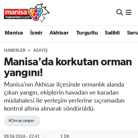
Manisa
Manisa Nöbetçi Eczaneler
Manisa
İzmir
Akhisar
Turgutlu
Salihli
Saru
İzmir
Manisa Hava Durumu
HABERLER
ASAYIŞ
Akhisar
Manisa Namaz Vakitleri
Manisa'da korkutan orman
yangını!
Turgutlu
Manisa Trafik Yoğunluk Haritası
Manisa'nın Akhisar ilçesinde ormanlık alanda
Salihli
Süper Lig Puan Durumu ve Fikstür
çıkan yangın, ekiplerin havadan ve karadan
müdahalesi ile yerleşim yerlerine sıçramadan
Saruhanlı
Tüm Manşetler
kontrol altına alınarak söndürüldü.
Soma
Son Dakika Haberleri
#Orman yangını
Resmi İlanlar
Haber Arşivi
08.06.2026 - 22:41
1 DK