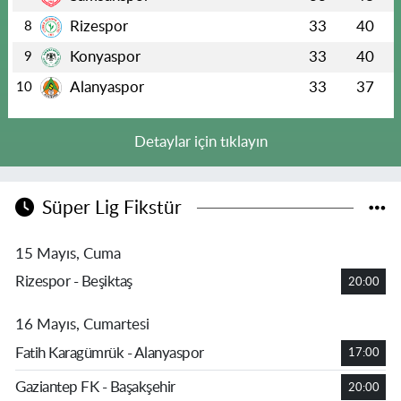
Rizespor
33
40
8
Konyaspor
33
40
9
Alanyaspor
33
37
10
Detaylar için tıklayın
Süper Lig Fikstür
15 Mayıs, Cuma
Rizespor - Beşiktaş
20:00
16 Mayıs, Cumartesi
Fatih Karagümrük - Alanyaspor
17:00
Gaziantep FK - Başakşehir
20:00