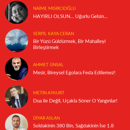
NAIME MISIRCIOĞLU
HAYIRLI OLSUN… Uğurlu Gelsin…
SERPIL KAYA CERAN
Bir Yüzü Güldürmek, Bir Mahalleyi
Birleştirmek
AHMET ÜNSAL
Mesir, Bireysel Egolara Feda Edilemez!
METIN AYKURT
Dua ile Değil, Uçakla Söner O Yangınlar!
DIYAR ASLAN
Soldakinin 380 Bin, Sağdakinin İse 1.8