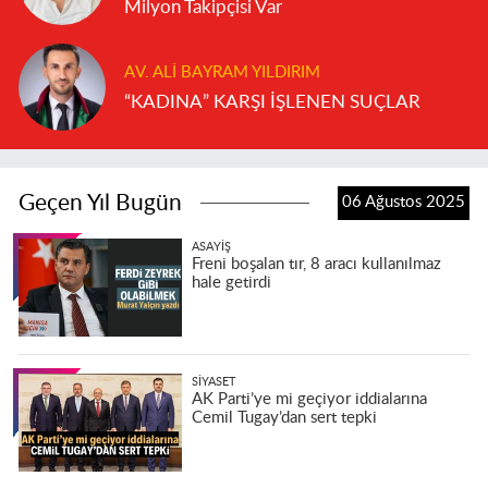
Milyon Takipçisi Var
AV. ALI BAYRAM YILDIRIM
“KADINA” KARŞI İŞLENEN SUÇLAR
Geçen Yıl Bugün
06 Ağustos 2025
ASAYIŞ
Freni boşalan tır, 8 aracı kullanılmaz
hale getirdi
SIYASET
AK Parti’ye mi geçiyor iddialarına
Cemil Tugay’dan sert tepki