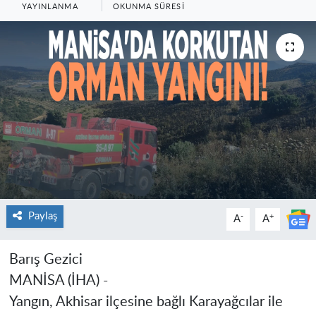
YAYINLANMA
OKUNMA SÜRESI
Paylaş
-
+
A
A
Barış Gezici
MANİSA (İHA) -
Yangın, Akhisar ilçesine bağlı Karayağcılar ile