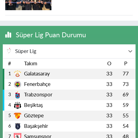
Süper Lig Puan Durumu
Süper Lig
#
Takım
O
P
Galatasaray
33
77
1
Fenerbahçe
33
73
2
Trabzonspor
33
69
3
Beşiktaş
33
59
4
Göztepe
33
55
5
Başakşehir
33
54
6
Samsunspor
33
48
7