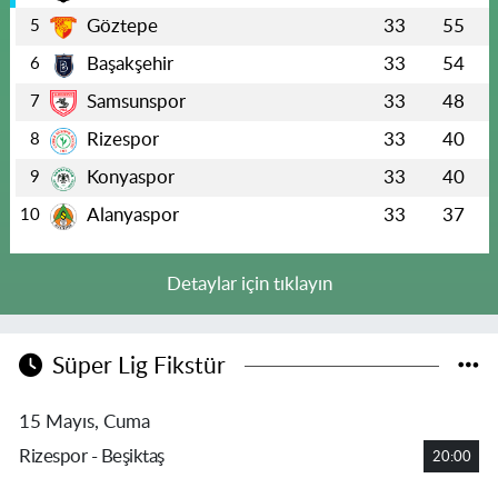
Göztepe
33
55
5
Başakşehir
33
54
6
Samsunspor
33
48
7
Rizespor
33
40
8
Konyaspor
33
40
9
Alanyaspor
33
37
10
Detaylar için tıklayın
Süper Lig Fikstür
15 Mayıs, Cuma
Rizespor - Beşiktaş
20:00