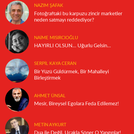
NAZIM ŞAFAK
Fotoğraftaki bu karpuzu zincir marketler
neden satmayı reddediyor?
NAIME MISIRCIOĞLU
HAYIRLI OLSUN… Uğurlu Gelsin…
SERPIL KAYA CERAN
Bir Yüzü Güldürmek, Bir Mahalleyi
Birleştirmek
AHMET ÜNSAL
Mesir, Bireysel Egolara Feda Edilemez!
METIN AYKURT
Dua ile Değil, Uçakla Söner O Yangınlar!