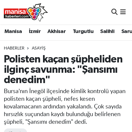
Manisa
Manisa Nöbetçi Eczaneler
Manisa
İzmir
Akhisar
Turgutlu
Salihli
Saru
İzmir
Manisa Hava Durumu
HABERLER
ASAYIŞ
Akhisar
Manisa Namaz Vakitleri
Polisten kaçan şüpheliden
ilginç savunma: "Şansımı
Turgutlu
Manisa Trafik Yoğunluk Haritası
denedim"
Salihli
Süper Lig Puan Durumu ve Fikstür
Bursa’nın İnegöl ilçesinde kimlik kontrolü yapan
Saruhanlı
Tüm Manşetler
polisten kaçan şüpheli, nefes kesen
kovalamacanın ardından yakalandı. Çok sayıda
Soma
Son Dakika Haberleri
hırsızlık suçundan kaydı bulunduğu belirlenen
şüpheli, "Şansımı denedim" dedi.
Resmi İlanlar
Haber Arşivi