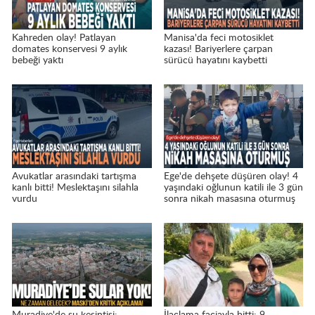
Kahreden olay! Patlayan
Manisa'da feci motosiklet
domates konservesi 9 aylık
kazası! Bariyerlere çarpan
bebeği yaktı
sürücü hayatını kaybetti
Avukatlar arasındaki tartışma
Ege'de dehşete düşüren olay! 4
kanlı bitti! Meslektaşını silahla
yaşındaki oğlunun katili ile 3 gün
vurdu
sonra nikah masasına oturmuş
Muradiye'de su kesintisi:
İlaçlama faciayla bitti: 9