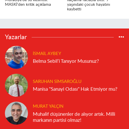
MASKİ'den kritik açıklama
yaşındaki çocuk hayatını
kaybetti
Yazarlar
İSMAIL AYBEY
Belma Sebil’i Tanıyor Musunuz?
SARUHAN SIMSAROĞLU
Manisa "Sanayi Odası" Hak Etmiyor mu?
MURAT YALÇIN
Muhalif düşünenler de alıyor artık. Milli
markanın partisi olmaz!