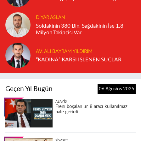
DIYAR ASLAN
Soldakinin 380 Bin, Sağdakinin İse 1.8
Milyon Takipçisi Var
AV. ALI BAYRAM YILDIRIM
“KADINA” KARŞI İŞLENEN SUÇLAR
Geçen Yıl Bugün
06 Ağustos 2025
ASAYIŞ
Freni boşalan tır, 8 aracı kullanılmaz
hale getirdi
SIYASET