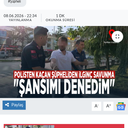
#Şüpheli
08.06.2026 - 22:34
1 DK
YAYINLANMA
OKUNMA SÜRESI
Paylaş
-
+
A
A