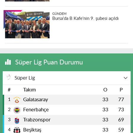
GÜNDEM
Bursa'da B Kafe'nin 9. şubesi açıldı
Süper Lig Puan Durumu
Süper Lig
#
Takım
O
P
Galatasaray
33
77
1
Fenerbahçe
33
73
2
Trabzonspor
33
69
3
Beşiktaş
33
59
4