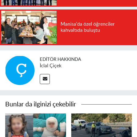
Manisa'da özel öğrenciler
kahvaltıda buluştu
EDITÖR HAKKINDA
İclal Çiçek
Bunlar da ilginizi çekebilir