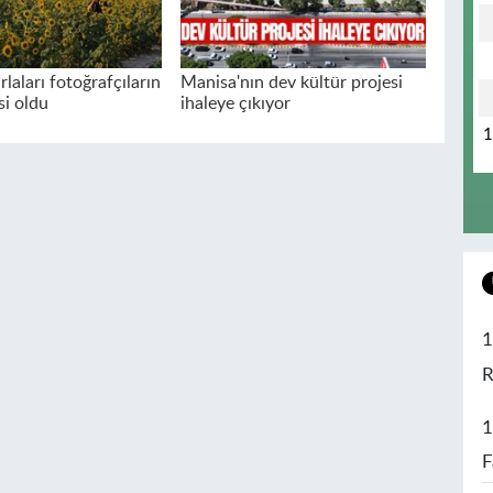
rlaları fotoğrafçıların
Manisa'nın dev kültür projesi
si oldu
ihaleye çıkıyor
1
R
1
F