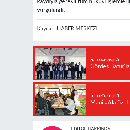
kaydıyla gerekli tüm hukuki işlemleri
vurgulandı.
Kaynak:
HABER MERKEZİ
EDITÖRÜN SEÇTIĞI
Gördes Batur'l
EDITÖRÜN SEÇTIĞI
Manisa'da özel 
EDITÖR HAKKINDA