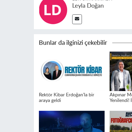
Leyla Doğan
Bunlar da ilginizi çekebilir
Rektör Kibar Erdoğan'la bir
Akpınar Me
araya geldi
Yenilendi! İ