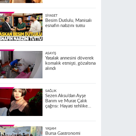
SIYASET
Besim Dutlulu, Manisalı
esnafın nabzını tuttu
ASAYIŞ
Yatalak annesini döverek
komalık etmişti, gözaltına
alındı
SAĞLIK
Sezen Aksu’dan Ayşe
Barım ve Murat Çalık
çağrısı: Hayati tehlike
altındalar
YAŞAM
Bursa Gastronomi