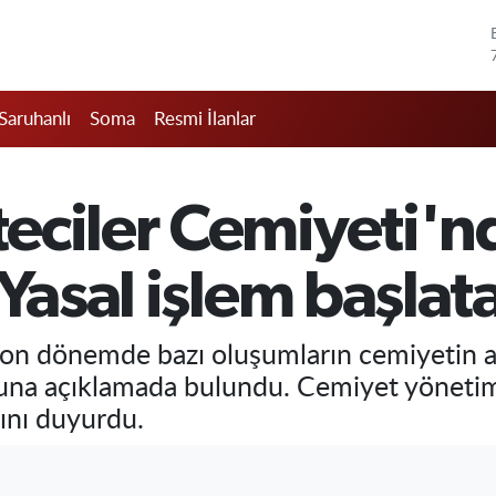
Saruhanlı
Soma
Resmi İlanlar
eciler Cemiyeti'n
:Yasal işlem başlat
on dönemde bazı oluşumların cemiyetin ad
una açıklamada bulundu. Cemiyet yönetimi,
ğını duyurdu.