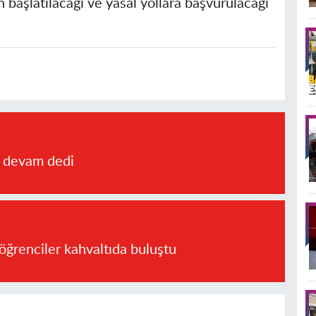
n başlatılacağı ve yasal yollara başvurulacağı
a devam dedi
öğrenciler kahvaltıda buluştu