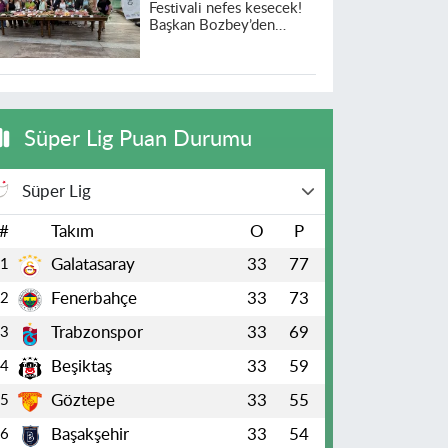
Festivali nefes kesecek!
Başkan Bozbey’den
heyecanlandıran açıklama
Süper Lig Puan Durumu
Süper Lig
#
Takım
O
P
Galatasaray
33
77
1
Fenerbahçe
33
73
2
Trabzonspor
33
69
3
Beşiktaş
33
59
4
Göztepe
33
55
5
Başakşehir
33
54
6