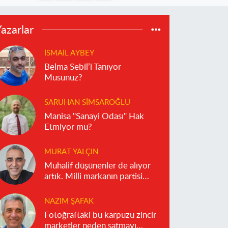
azarlar
İSMAIL AYBEY
Belma Sebil’i Tanıyor
Musunuz?
SARUHAN SIMSAROĞLU
Manisa "Sanayi Odası" Hak
Etmiyor mu?
MURAT YALÇIN
Muhalif düşünenler de alıyor
artık. Milli markanın partisi
olmaz!
NAZIM ŞAFAK
Fotoğraftaki bu karpuzu zincir
marketler neden satmayı