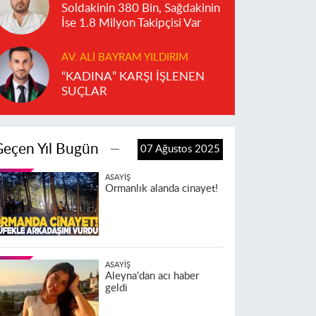
Soldakinin 380 Bin, Sağdakinin
İse 1.8 Milyon Takipçisi Var
AV. ALI BAYRAM YILDIRIM
“KADINA” KARŞI İŞLENEN
SUÇLAR
Geçen Yıl Bugün
07 Ağustos 2025
ASAYIŞ
Ormanlık alanda cinayet!
ASAYIŞ
Aleyna'dan acı haber
geldi