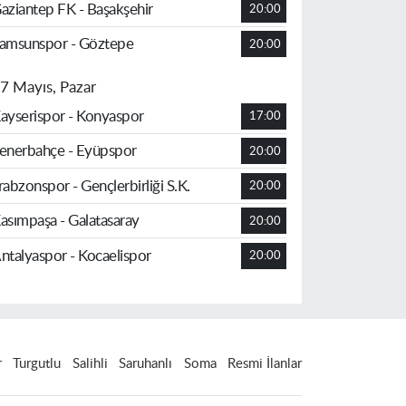
aziantep FK - Başakşehir
20:00
amsunspor - Göztepe
20:00
7 Mayıs, Pazar
ayserispor - Konyaspor
17:00
enerbahçe - Eyüpspor
20:00
rabzonspor - Gençlerbirliği S.K.
20:00
asımpaşa - Galatasaray
20:00
ntalyaspor - Kocaelispor
20:00
r
Turgutlu
Salihli
Saruhanlı
Soma
Resmi İlanlar