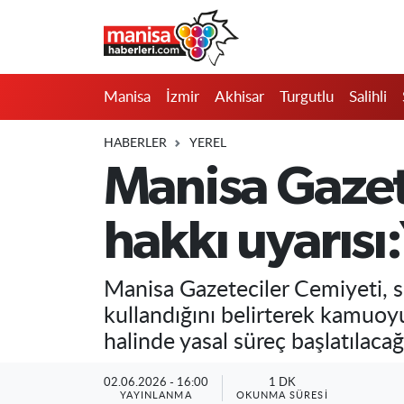
Manisa
Manisa Nöbetçi Eczaneler
Manisa
İzmir
Akhisar
Turgutlu
Salihli
İzmir
Manisa Hava Durumu
HABERLER
YEREL
Akhisar
Manisa Namaz Vakitleri
Manisa Gazet
Turgutlu
Manisa Trafik Yoğunluk Haritası
hakkı uyarısı
Salihli
Süper Lig Puan Durumu ve Fikstür
Manisa Gazeteciler Cemiyeti, s
Saruhanlı
Tüm Manşetler
kullandığını belirterek kamuoy
halinde yasal süreç başlatılaca
Soma
Son Dakika Haberleri
02.06.2026 - 16:00
1 DK
Resmi İlanlar
Haber Arşivi
YAYINLANMA
OKUNMA SÜRESI