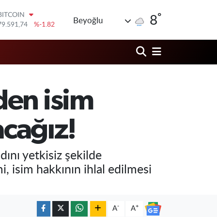
79.591,74
%-1.82
°
DOLAR
8
Beyoğlu
45,43620
%0.02
EURO
53,38690
%0.19
STERLİN
61,60380
%0.18
G.ALTIN
6862,09000
%0.19
den isim
BİST100
14.598,00
%0
acağız!
ını yetkisiz şekilde
 isim hakkının ihlal edilmesi
-
+
A
A