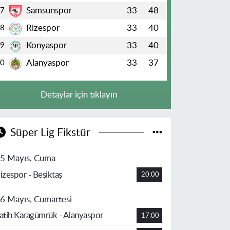
Samsunspor
33
48
7
Rizespor
33
40
8
Konyaspor
33
40
9
Alanyaspor
33
37
10
Detaylar için tıklayın
Süper Lig Fikstür
5 Mayıs, Cuma
izespor - Beşiktaş
20:00
6 Mayıs, Cumartesi
atih Karagümrük - Alanyaspor
17:00