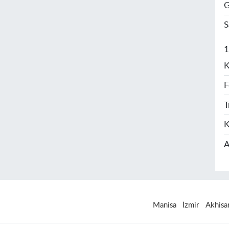
G
S
1
K
F
T
K
A
Manisa
İzmir
Akhisa