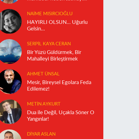
reddediyor?
NAIME MISIRCIOĞLU
HAYIRLI OLSUN… Uğurlu
Gelsin…
SERPIL KAYA CERAN
Bir Yüzü Güldürmek, Bir
Mahalleyi Birleştirmek
AHMET ÜNSAL
Mesir, Bireysel Egolara Feda
Edilemez!
METIN AYKURT
Dua ile Değil, Uçakla Söner O
Yangınlar!
DIYAR ASLAN