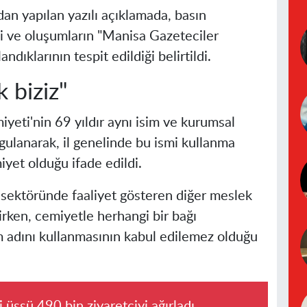
an yapılan yazılı açıklamada, basın
şi ve oluşumların "Manisa Gazeteciler
ndıklarının tespit edildiği belirtildi.
k biziz"
eti'nin 69 yıldır aynı isim ve kurumsal
rgulanarak, il genelinde bu ismi kullanma
miyet olduğu ifade edildi.
 sektöründe faaliyet gösteren diğer meslek
irken, cemiyetle herhangi bir bağı
m adını kullanmasının kabul edilemez olduğu
i üssü 490 bin ziyaretçiyi ağırladı