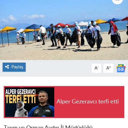
Paylaş
-
+
A
A
Alper Gezeravcı terfi etti
Tarım ve Orman Aydın İl Müdürlüğü