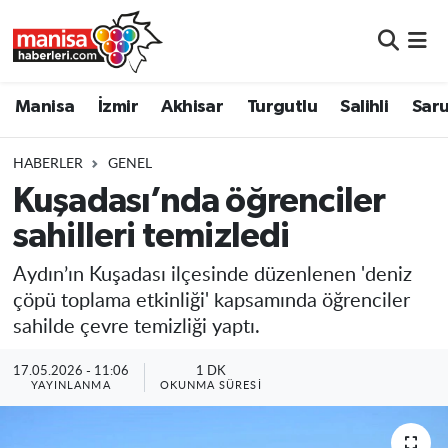
Manisa
Manisa Nöbetçi Eczaneler
Manisa
İzmir
Akhisar
Turgutlu
Salihli
Saru
İzmir
Manisa Hava Durumu
HABERLER
GENEL
Akhisar
Manisa Namaz Vakitleri
Kuşadası’nda öğrenciler
sahilleri temizledi
Turgutlu
Manisa Trafik Yoğunluk Haritası
Aydın’ın Kuşadası ilçesinde düzenlenen 'deniz
Salihli
Süper Lig Puan Durumu ve Fikstür
çöpü toplama etkinliği' kapsamında öğrenciler
sahilde çevre temizliği yaptı.
Saruhanlı
Tüm Manşetler
17.05.2026 - 11:06
1 DK
Soma
Son Dakika Haberleri
YAYINLANMA
OKUNMA SÜRESI
Resmi İlanlar
Haber Arşivi