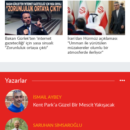
Bakan Gürlek'ten 'internet
İran'dan Hürmüz açıklaması:
gazeteciliği' için yasa sinyali:
"Umman ile yürütülen
"Zorunluluk ortaya çıktı"
müzakereler olumlu bir
atmosferde ilerliyor"
Yazarlar
İSMAIL AYBEY
Kent Park’a Güzel Bir Mescit Yakışacak
SARUHAN SIMSAROĞLU