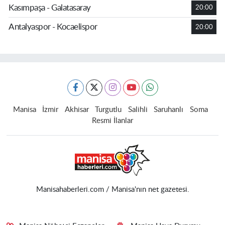
Kasımpaşa - Galatasaray
20:00
Antalyaspor - Kocaelispor
20:00
Manisa
İzmir
Akhisar
Turgutlu
Salihli
Saruhanlı
Soma
Resmi İlanlar
Manisahaberleri.com / Manisa'nın net gazetesi.