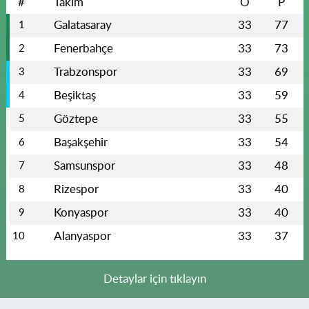
#
Takım
O
P
Galatasaray
33
77
1
Fenerbahçe
33
73
2
Trabzonspor
33
69
3
Beşiktaş
33
59
4
Göztepe
33
55
5
Başakşehir
33
54
6
Samsunspor
33
48
7
Rizespor
33
40
8
Konyaspor
33
40
9
Alanyaspor
33
37
10
Detaylar için tıklayın