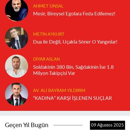
AHMET ÜNSAL
Mesir, Bireysel Egolara Feda Edilemez!
METIN AYKURT
Dua ile Değil, Uçakla Söner O Yangınlar!
DIYAR ASLAN
Soldakinin 380 Bin, Sağdakinin İse 1.8
Milyon Takipçisi Var
AV. ALI BAYRAM YILDIRIM
“KADINA” KARŞI İŞLENEN SUÇLAR
Geçen Yıl Bugün
09 Ağustos 2025