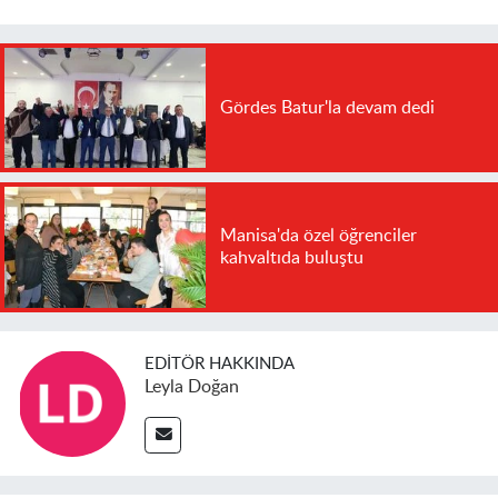
Gördes Batur'la devam dedi
Manisa'da özel öğrenciler
kahvaltıda buluştu
EDITÖR HAKKINDA
Leyla Doğan