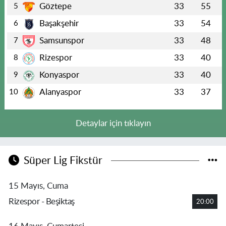
Göztepe
33
55
5
Başakşehir
33
54
6
Samsunspor
33
48
7
Rizespor
33
40
8
Konyaspor
33
40
9
Alanyaspor
33
37
10
Detaylar için tıklayın
Süper Lig Fikstür
15 Mayıs, Cuma
Rizespor - Beşiktaş
20:00