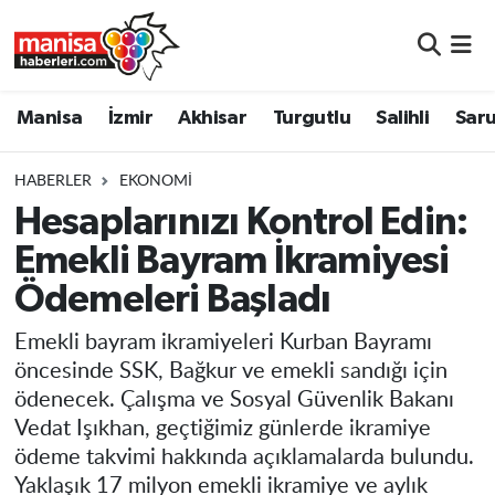
Manisa
Manisa Nöbetçi Eczaneler
Manisa
İzmir
Akhisar
Turgutlu
Salihli
Saru
İzmir
Manisa Hava Durumu
HABERLER
EKONOMI
Akhisar
Manisa Namaz Vakitleri
Hesaplarınızı Kontrol Edin:
Emekli Bayram İkramiyesi
Turgutlu
Manisa Trafik Yoğunluk Haritası
Ödemeleri Başladı
Salihli
Süper Lig Puan Durumu ve Fikstür
Emekli bayram ikramiyeleri Kurban Bayramı
Saruhanlı
Tüm Manşetler
öncesinde SSK, Bağkur ve emekli sandığı için
ödenecek. Çalışma ve Sosyal Güvenlik Bakanı
Soma
Son Dakika Haberleri
Vedat Işıkhan, geçtiğimiz günlerde ikramiye
ödeme takvimi hakkında açıklamalarda bulundu.
Resmi İlanlar
Haber Arşivi
Yaklaşık 17 milyon emekli ikramiye ve aylık