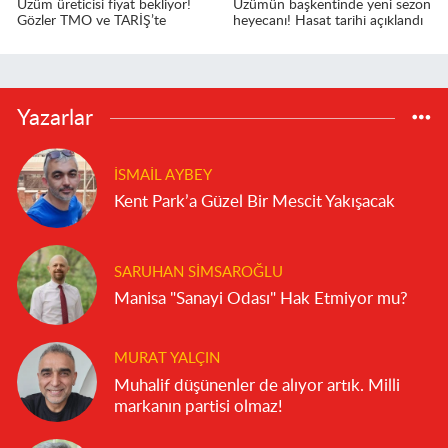
Üzüm üreticisi fiyat bekliyor!
Üzümün başkentinde yeni sezon
Gözler TMO ve TARİŞ’te
heyecanı! Hasat tarihi açıklandı
Yazarlar
İSMAIL AYBEY
Kent Park’a Güzel Bir Mescit Yakışacak
SARUHAN SIMSAROĞLU
Manisa "Sanayi Odası" Hak Etmiyor mu?
MURAT YALÇIN
Muhalif düşünenler de alıyor artık. Milli
markanın partisi olmaz!