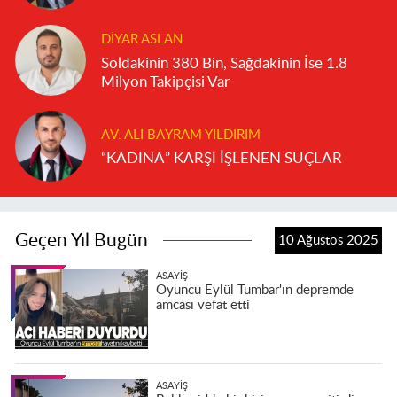
DIYAR ASLAN
Soldakinin 380 Bin, Sağdakinin İse 1.8
Milyon Takipçisi Var
AV. ALI BAYRAM YILDIRIM
“KADINA” KARŞI İŞLENEN SUÇLAR
Geçen Yıl Bugün
10 Ağustos 2025
ASAYIŞ
Oyuncu Eylül Tumbar'ın depremde
amcası vefat etti
ASAYIŞ