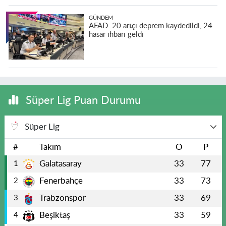
GÜNDEM
AFAD: 20 artçı deprem kaydedildi, 24
hasar ihbarı geldi
Süper Lig Puan Durumu
Süper Lig
#
Takım
O
P
Galatasaray
33
77
1
Fenerbahçe
33
73
2
Trabzonspor
33
69
3
Beşiktaş
33
59
4