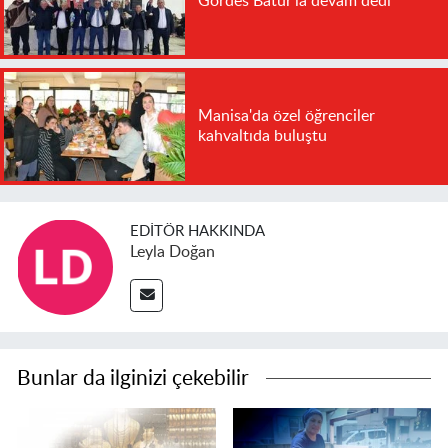
Gördes Batur'la devam dedi
Manisa'da özel öğrenciler
kahvaltıda buluştu
EDITÖR HAKKINDA
Leyla Doğan
Bunlar da ilginizi çekebilir