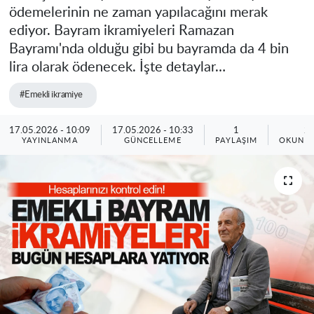
ödemelerinin ne zaman yapılacağını merak
ediyor. Bayram ikramiyeleri Ramazan
Bayramı'nda olduğu gibi bu bayramda da 4 bin
lira olarak ödenecek. İşte detaylar…
#Emekli ikramiye
17.05.2026 - 10:09
17.05.2026 - 10:33
1
2
YAYINLANMA
GÜNCELLEME
PAYLAŞIM
OKUNMA