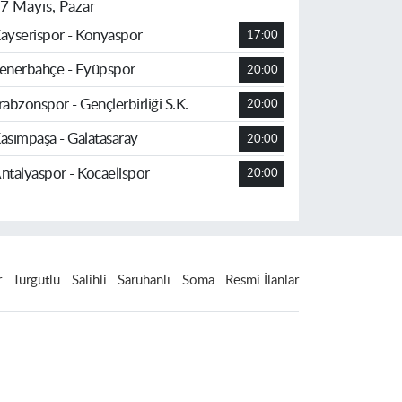
7 Mayıs, Pazar
ayserispor - Konyaspor
17:00
enerbahçe - Eyüpspor
20:00
rabzonspor - Gençlerbirliği S.K.
20:00
asımpaşa - Galatasaray
20:00
ntalyaspor - Kocaelispor
20:00
r
Turgutlu
Salihli
Saruhanlı
Soma
Resmi İlanlar