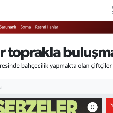
Saruhanlı
Soma
Resmi İlanlar
er toprakla buluşm
resinde bahçecilik yapmakta olan çiftçiler 
I
Y