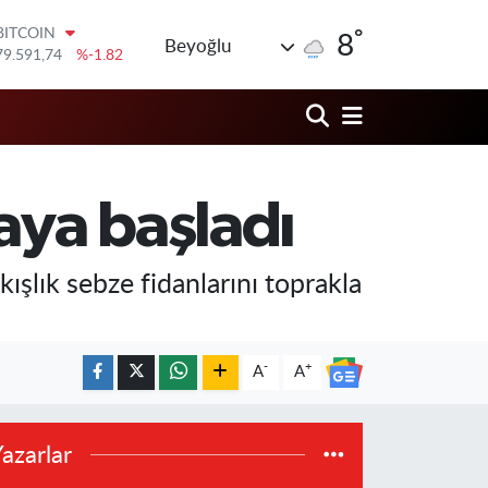
79.591,74
%-1.82
°
DOLAR
8
Beyoğlu
45,43620
%0.02
EURO
53,38690
%0.19
STERLİN
61,60380
%0.18
G.ALTIN
6862,09000
%0.19
aya başladı
BİST100
14.598,00
%0
kışlık sebze fidanlarını toprakla
-
+
A
A
azarlar