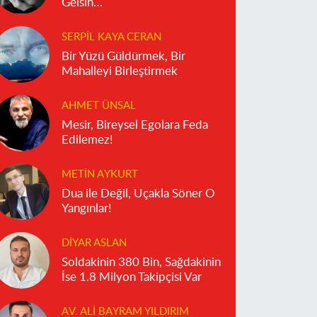
Gelsin…
SERPIL KAYA CERAN
Bir Yüzü Güldürmek, Bir
Mahalleyi Birleştirmek
AHMET ÜNSAL
Mesir, Bireysel Egolara Feda
Edilemez!
METIN AYKURT
Dua ile Değil, Uçakla Söner O
Yangınlar!
DIYAR ASLAN
Soldakinin 380 Bin, Sağdakinin
İse 1.8 Milyon Takipçisi Var
AV. ALI BAYRAM YILDIRIM