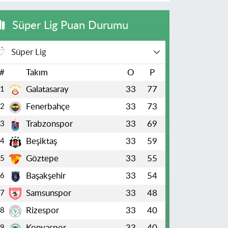
Süper Lig Puan Durumu
Süper Lig
#
Takım
O
P
Galatasaray
33
77
1
Fenerbahçe
33
73
2
Trabzonspor
33
69
3
Beşiktaş
33
59
4
Göztepe
33
55
5
Başakşehir
33
54
6
Samsunspor
33
48
7
Rizespor
33
40
8
Konyaspor
33
40
9