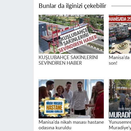
Bunlar da ilginizi çekebilir
KUŞLUBAHÇE SAKİNLERİNİ
Manisa'da 2
SEVİNDİREN HABER
son!
Manisa'da nikah masası hastane
Yunusemre 
odasına kuruldu
Muradiye'yi