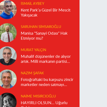
İSMAIL AYBEY
Kent Park’a Güzel Bir Mescit
Yakışacak
SARUHAN SIMSAROĞLU
Manisa "Sanayi Odası" Hak
Etmiyor mu?
MURAT YALÇIN
Muhalif düşünenler de alıyor
artık. Milli markanın partisi
olmaz!
NAZIM ŞAFAK
Fotoğraftaki bu karpuzu zincir
marketler neden satmayı
reddediyor?
NAIME MISIRCIOĞLU
HAYIRLI OLSUN… Uğurlu