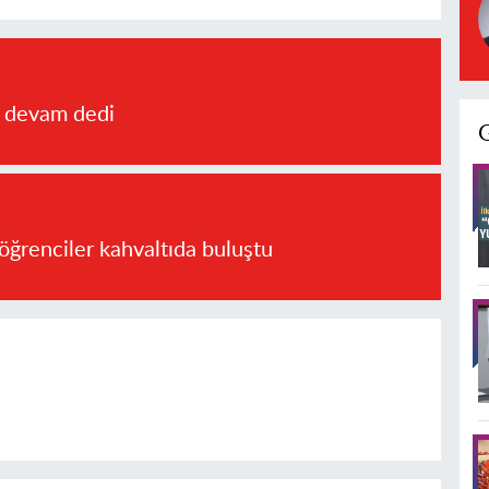
a devam dedi
öğrenciler kahvaltıda buluştu