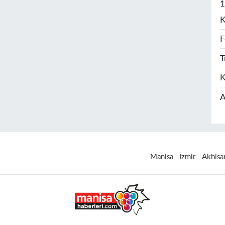
1
K
F
T
K
A
Manisa
İzmir
Akhisa