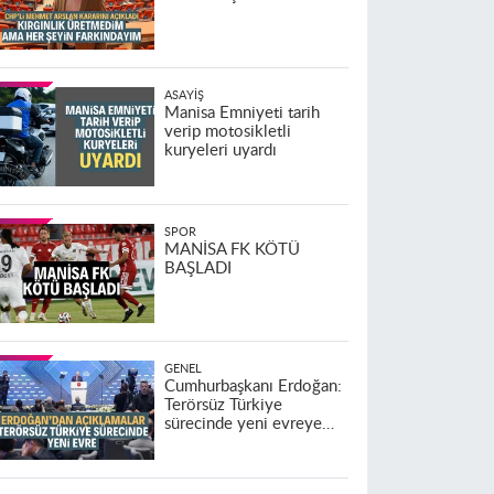
ASAYIŞ
Manisa Emniyeti tarih
verip motosikletli
kuryeleri uyardı
SPOR
MANİSA FK KÖTÜ
BAŞLADI
GENEL
Cumhurbaşkanı Erdoğan:
Terörsüz Türkiye
sürecinde yeni evreye
geçildi