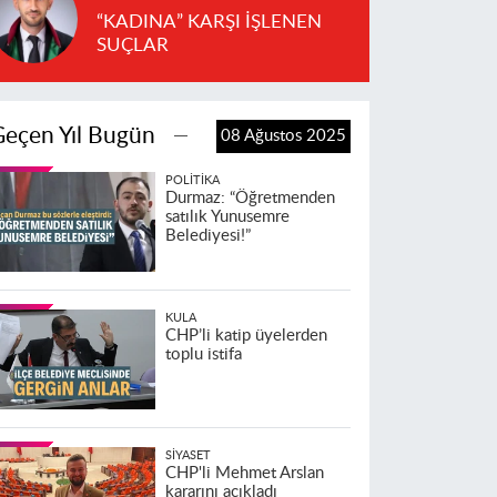
“KADINA” KARŞI İŞLENEN
SUÇLAR
Geçen Yıl Bugün
08 Ağustos 2025
POLITIKA
Durmaz: “Öğretmenden
satılık Yunusemre
Belediyesi!”
KULA
CHP’li katip üyelerden
toplu istifa
SIYASET
CHP'li Mehmet Arslan
kararını açıkladı