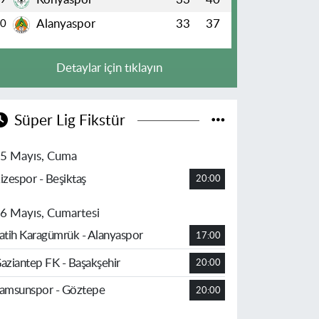
Alanyaspor
33
37
10
Detaylar için tıklayın
Süper Lig Fikstür
5 Mayıs, Cuma
izespor - Beşiktaş
20:00
6 Mayıs, Cumartesi
atih Karagümrük - Alanyaspor
17:00
aziantep FK - Başakşehir
20:00
amsunspor - Göztepe
20:00