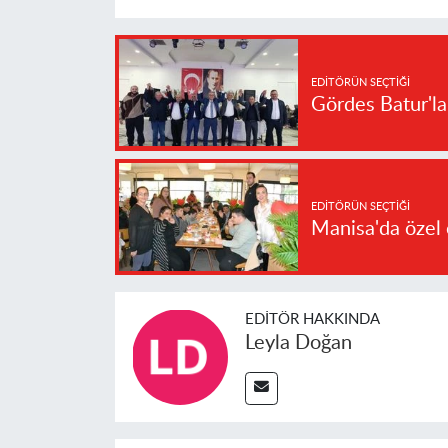
EDITÖRÜN SEÇTIĞI
Gördes Batur'l
EDITÖRÜN SEÇTIĞI
Manisa'da özel 
EDITÖR HAKKINDA
Leyla Doğan