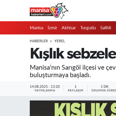
Manisa
Manisa Nöbetçi Eczaneler
Manisa
İzmir
Akhisar
Turgutlu
Salihli
İzmir
Manisa Hava Durumu
HABERLER
YEREL
Akhisar
Manisa Namaz Vakitleri
Kışlık sebzel
Turgutlu
Manisa Trafik Yoğunluk Haritası
Manisa’nın Sarıgöl ilçesi ve çev
Salihli
Süper Lig Puan Durumu ve Fikstür
buluşturmaya başladı.
Saruhanlı
Tüm Manşetler
14.08.2025 - 13:20
1
1 DK
YAYINLANMA
PAYLAŞIM
OKUNMA SÜRES
Soma
Son Dakika Haberleri
Resmi İlanlar
Haber Arşivi