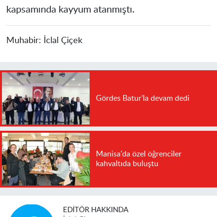
kapsamında kayyum atanmıştı.
Muhabir:
İclal Çiçek
Gördes Batur'la devam dedi
Manisa'da özel öğrenciler
kahvaltıda buluştu
EDITÖR HAKKINDA