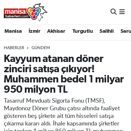
Manisa
Manisa Nöbetçi Eczaneler
Manisa
İzmir
Akhisar
Turgutlu
Salihli
Saru
İzmir
Manisa Hava Durumu
HABERLER
GÜNDEM
Akhisar
Manisa Namaz Vakitleri
Kayyum atanan döner
zinciri satışa çıkıyor!
Turgutlu
Manisa Trafik Yoğunluk Haritası
Muhammen bedel 1 milyar
Salihli
Süper Lig Puan Durumu ve Fikstür
950 milyon TL
Saruhanlı
Tüm Manşetler
Tasarruf Mevduatı Sigorta Fonu (TMSF),
Maydonoz Döner Grubu çatısı altında faaliyet
Soma
Son Dakika Haberleri
gösteren beş şirkete ait tüm hisseleri satışa
çıkarma kararı aldı. İhale kapsamında şirketler
Resmi İlanlar
Haber Arşivi