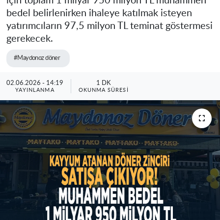
için toplam 1 milyar 950 milyon TL muhammen
bedel belirlenirken ihaleye katılmak isteyen
yatırımcıların 97,5 milyon TL teminat göstermesi
gerekecek.
#Maydonoz döner
02.06.2026 - 14:19
1 DK
YAYINLANMA
OKUNMA SÜRESI