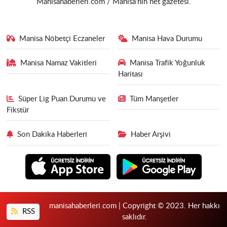
Manisahaberleri.com / Manisa'nın net gazetesi.
Manisa Nöbetçi Eczaneler
Manisa Hava Durumu
Manisa Namaz Vakitleri
Manisa Trafik Yoğunluk
Haritası
Süper Lig Puan Durumu ve
Tüm Manşetler
Fikstür
Son Dakika Haberleri
Haber Arşivi
manisahaberleri.com | Copyright © 2023. Her hakkı
RSS
saklıdır.