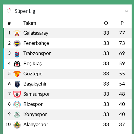
Süper Lig
#
Takım
O
P
Galatasaray
33
77
1
Fenerbahçe
33
73
2
Trabzonspor
33
69
3
Beşiktaş
33
59
4
Göztepe
33
55
5
Başakşehir
33
54
6
Samsunspor
33
48
7
Rizespor
33
40
8
Konyaspor
33
40
9
Alanyaspor
33
37
10