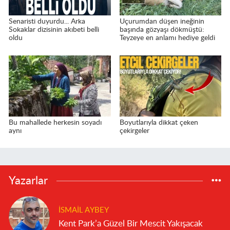
Senaristi duyurdu... Arka
Uçurumdan düşen ineğinin
Sokaklar dizisinin akıbeti belli
başında gözyaşı dökmüştü:
oldu
Teyzeye en anlamı hediye geldi
Bu mahallede herkesin soyadı
Boyutlarıyla dikkat çeken
aynı
çekirgeler
Yazarlar
İSMAIL AYBEY
Kent Park’a Güzel Bir Mescit Yakışacak