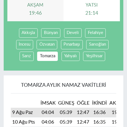
AKŞAM
YATSI
19:46
21:14
Akkışla
Bünyan
Develi
Felahiye
İncesu
Özvatan
Pınarbaşı
Sarıoğlan
Sarız
Tomarza
Yahyalı
Yeşilhisar
TOMARZA AYLIK NAMAZ VAKITLERI
İMSAK
GÜNEŞ
ÖĞLE
İKINDI
AKŞAM
9 Ağu Paz
04:04
05:39
12:47
16:36
19:46
10 Ağu Pts
04:06
05:39
12:47
16:35
19:45