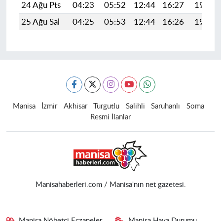
24 Ağu Pts
04:23
05:52
12:44
16:27
19:27
25 Ağu Sal
04:25
05:53
12:44
16:26
19:25
Manisa
İzmir
Akhisar
Turgutlu
Salihli
Saruhanlı
Soma
Resmi İlanlar
Manisahaberleri.com / Manisa'nın net gazetesi.
Manisa Nöbetçi Eczaneler
Manisa Hava Durumu