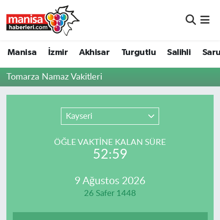
Manisa
Manisa Nöbetçi Eczaneler
Manisa
İzmir
Akhisar
Turgutlu
Salihli
Saru
İzmir
Manisa Hava Durumu
Tomarza Namaz Vakitleri
Akhisar
Manisa Namaz Vakitleri
Turgutlu
Manisa Trafik Yoğunluk Haritası
Kayseri
Salihli
Süper Lig Puan Durumu ve Fikstür
ÖĞLE VAKTİNE KALAN SÜRE
52:59
Saruhanlı
Tüm Manşetler
9 Ağustos 2026
Soma
Son Dakika Haberleri
26 Safer 1448
Resmi İlanlar
Haber Arşivi