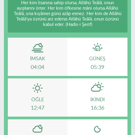
Her kim lisanına sahip olursa, Allâhü Teâlâ, onun
ayıplarını örter. Her kim öfkesine mâni olursa Allâhü
Teâlâ, ona kıyâmet günü azâp etmez. Her kim de Allâhü
Teâlâ’ya özrünü arz ederse Allâhü Teâlâ, onun özrünü
kabul eder. (Hadis-i Şerif)
İMSAK
GÜNEŞ
04:04
05:39
ÖĞLE
İKINDI
12:47
16:36