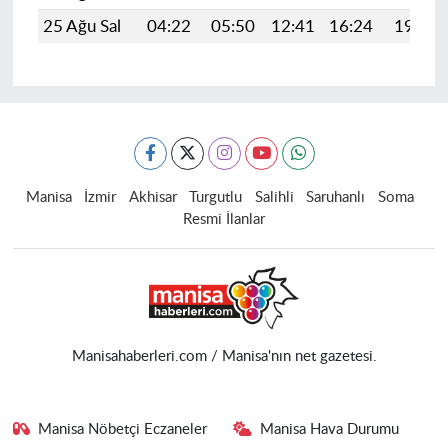
25 Ağu Sal
04:22
05:50
12:41
16:24
19:23
Manisa
İzmir
Akhisar
Turgutlu
Salihli
Saruhanlı
Soma
Resmi İlanlar
Manisahaberleri.com / Manisa'nın net gazetesi.
Manisa Nöbetçi Eczaneler
Manisa Hava Durumu