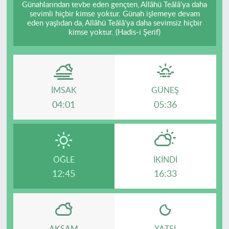
Günahlarından tevbe eden gençten, Allâhü Teâlâ’ya daha
sevimli hiçbir kimse yoktur. Günah işlemeye devam
eden yaşlıdan da, Allâhü Teâlâ’ya daha sevimsiz hiçbir
kimse yoktur. (Hadis-i Şerif)
İMSAK
GÜNEŞ
04:01
05:36
ÖĞLE
İKINDI
12:45
16:33