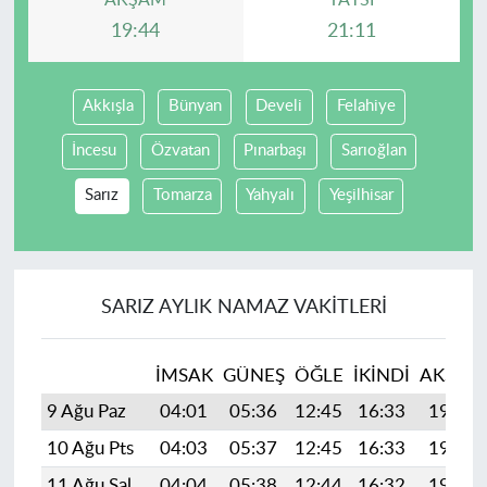
AKŞAM
YATSI
19:44
21:11
Akkışla
Bünyan
Develi
Felahiye
İncesu
Özvatan
Pınarbaşı
Sarıoğlan
Sarız
Tomarza
Yahyalı
Yeşilhisar
SARIZ AYLIK NAMAZ VAKITLERI
İMSAK
GÜNEŞ
ÖĞLE
İKINDI
AKŞAM
9 Ağu Paz
04:01
05:36
12:45
16:33
19:44
10 Ağu Pts
04:03
05:37
12:45
16:33
19:42
11 Ağu Sal
04:04
05:38
12:44
16:32
19:41