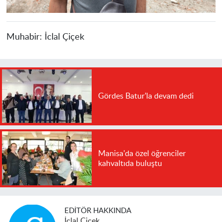
Muhabir:
İclal Çiçek
Gördes Batur'la devam dedi
Manisa'da özel öğrenciler
kahvaltıda buluştu
EDITÖR HAKKINDA
İclal Çiçek