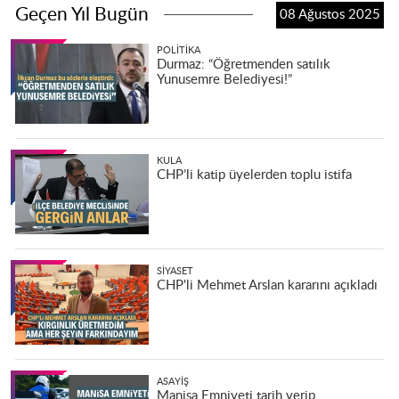
Geçen Yıl Bugün
08 Ağustos 2025
POLITIKA
Durmaz: “Öğretmenden satılık
Yunusemre Belediyesi!”
KULA
CHP’li katip üyelerden toplu istifa
SIYASET
CHP'li Mehmet Arslan kararını açıkladı
ASAYIŞ
Manisa Emniyeti tarih verip