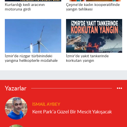
Kurtardığı kedi aracının
Çeşme'de kadın kooperatifinde
motoruna girdi
yangın tehlikesi
İzmir'de rüzgar türbinindeki
İzmir'de yakıt tankerinde
yangına helikopterle müdahale
korkutan yangın
Yazarlar
İSMAIL AYBEY
Kent Park’a Güzel Bir Mescit Yakışacak