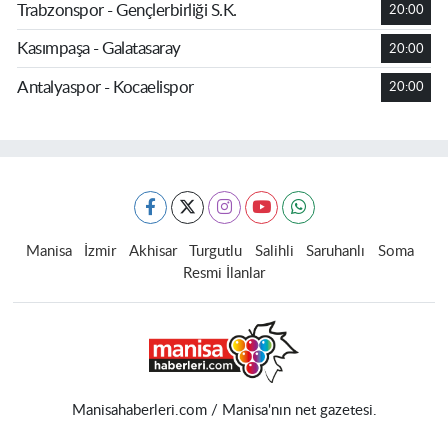
Trabzonspor - Gençlerbirliği S.K.
20:00
Kasımpaşa - Galatasaray
20:00
Antalyaspor - Kocaelispor
20:00
Manisa
İzmir
Akhisar
Turgutlu
Salihli
Saruhanlı
Soma
Resmi İlanlar
Manisahaberleri.com / Manisa'nın net gazetesi.