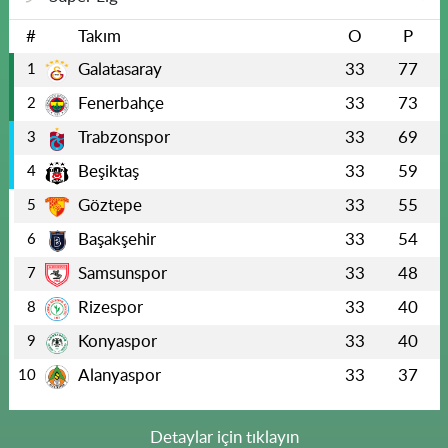
#
Takım
O
P
Galatasaray
33
77
1
Fenerbahçe
33
73
2
Trabzonspor
33
69
3
Beşiktaş
33
59
4
Göztepe
33
55
5
Başakşehir
33
54
6
Samsunspor
33
48
7
Rizespor
33
40
8
Konyaspor
33
40
9
Alanyaspor
33
37
10
Detaylar için tıklayın