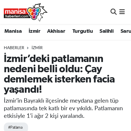
Manisa
Manisa Nöbetçi Eczaneler
Manisa
İzmir
Akhisar
Turgutlu
Salihli
Saru
İzmir
Manisa Hava Durumu
HABERLER
İZMIR
Akhisar
Manisa Namaz Vakitleri
İzmir’deki patlamanın
nedeni belli oldu: Çay
Turgutlu
Manisa Trafik Yoğunluk Haritası
demlemek isterken facia
Salihli
Süper Lig Puan Durumu ve Fikstür
yaşandı!
Saruhanlı
Tüm Manşetler
İzmir'in Bayraklı ilçesinde meydana gelen tüp
patlamasında tek katlı bir ev yıkıldı. Patlamanın
Soma
Son Dakika Haberleri
etkisiyle 1'i ağır 2 kişi yaralandı.
Resmi İlanlar
Haber Arşivi
#Patlama