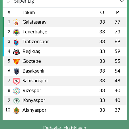
Süper Lig
#
Takım
O
P
Galatasaray
33
77
1
Fenerbahçe
33
73
2
Trabzonspor
33
69
3
Beşiktaş
33
59
4
Göztepe
33
55
5
Başakşehir
33
54
6
Samsunspor
33
48
7
Rizespor
33
40
8
Konyaspor
33
40
9
Alanyaspor
33
37
10
Detaylar için tıklayın