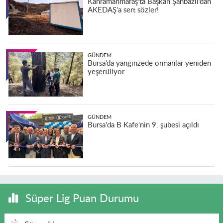
Kahramanmaraş'ta Başkan Şahbazlı’dan
AKEDAŞ’a sert sözler!
GÜNDEM
Bursa’da yangınzede ormanlar yeniden
yeşertiliyor
GÜNDEM
Bursa'da B Kafe'nin 9. şubesi açıldı
Süper Lig Puan Durumu