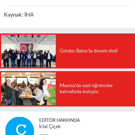
Kaynak:
İHA
Gördes Batur'la devam dedi
Manisa'da özel öğrenciler
kahvaltıda buluştu
EDITÖR HAKKINDA
İclal Çiçek