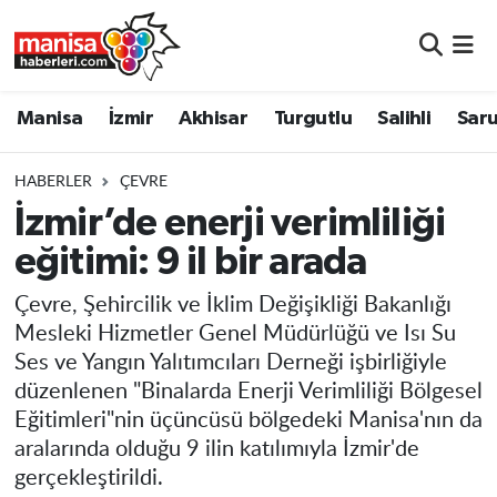
Manisa
Manisa Nöbetçi Eczaneler
Manisa
İzmir
Akhisar
Turgutlu
Salihli
Saru
İzmir
Manisa Hava Durumu
HABERLER
ÇEVRE
Akhisar
Manisa Namaz Vakitleri
İzmir’de enerji verimliliği
eğitimi: 9 il bir arada
Turgutlu
Manisa Trafik Yoğunluk Haritası
Çevre, Şehircilik ve İklim Değişikliği Bakanlığı
Salihli
Süper Lig Puan Durumu ve Fikstür
Mesleki Hizmetler Genel Müdürlüğü ve Isı Su
Ses ve Yangın Yalıtımcıları Derneği işbirliğiyle
Saruhanlı
Tüm Manşetler
düzenlenen "Binalarda Enerji Verimliliği Bölgesel
Eğitimleri"nin üçüncüsü bölgedeki Manisa'nın da
Soma
Son Dakika Haberleri
aralarında olduğu 9 ilin katılımıyla İzmir'de
gerçekleştirildi.
Resmi İlanlar
Haber Arşivi