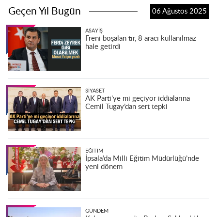
Geçen Yıl Bugün
06 Ağustos 2025
ASAYIŞ
Freni boşalan tır, 8 aracı kullanılmaz
hale getirdi
SIYASET
AK Parti’ye mi geçiyor iddialarına
Cemil Tugay’dan sert tepki
EĞITIM
İpsala’da Milli Eğitim Müdürlüğü’nde
yeni dönem
GÜNDEM