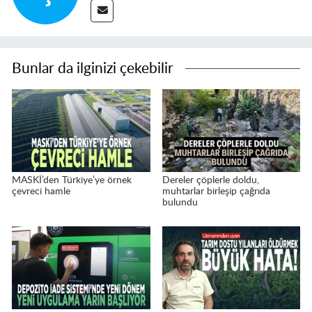
Bunlar da ilginizi çekebilir
MASKİ’den Türkiye’ye örnek
Dereler çöplerle doldu,
çevreci hamle
muhtarlar birleşip çağrıda
bulundu