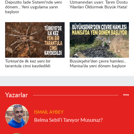
Depozito İade Sistemi'nde yeni
Uzmanından uyarı: Tarım Dostu
dönem... Yeni uygulama yarın
Yılanları Öldürmek Büyük Hata!
başlıyor
Türkiye'de ilk kez yeni bir
Büyükşehir’den çevre hamlesi...
tarantula cinsi kaydedildi
Manisa’da yeni dönem başlıyor
Yazarlar
İSMAIL AYBEY
Belma Sebil’i Tanıyor Musunuz?