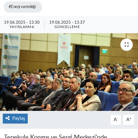
#Enerji verimliliği
19.06.2025 - 13:30
19.06.2025 - 13:37
YAYINLANMA
GÜNCELLEME
Paylaş
-
+
A
A
Tepekule Kongre ve Sergi Merkezi'nde