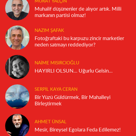
MURAT YALÇIN
Muhalif düşünenler de alıyor artık. Milli
markanın partisi olmaz!
NAZIM ŞAFAK
Fotoğraftaki bu karpuzu zincir marketler
neden satmayı reddediyor?
NAIME MISIRCIOĞLU
HAYIRLI OLSUN… Uğurlu Gelsin…
SERPIL KAYA CERAN
Bir Yüzü Güldürmek, Bir Mahalleyi
Birleştirmek
AHMET ÜNSAL
Mesir, Bireysel Egolara Feda Edilemez!