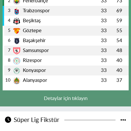
Fenerbahçe
33
73
2
Trabzonspor
33
69
3
Beşiktaş
33
59
4
Göztepe
33
55
5
Başakşehir
33
54
6
Samsunspor
33
48
7
Rizespor
33
40
8
Konyaspor
33
40
9
Alanyaspor
33
37
10
Detaylar için tıklayın
Süper Lig Fikstür