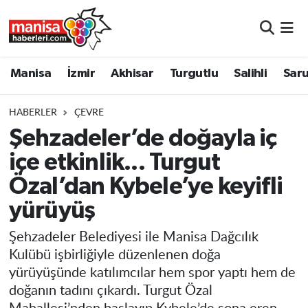
Manisa
Manisa Nöbetçi Eczaneler
Manisa
İzmir
Akhisar
Turgutlu
Salihli
Saru
İzmir
Manisa Hava Durumu
HABERLER
ÇEVRE
Akhisar
Manisa Namaz Vakitleri
Şehzadeler’de doğayla iç
içe etkinlik... Turgut
Turgutlu
Manisa Trafik Yoğunluk Haritası
Özal’dan Kybele’ye keyifli
Salihli
Süper Lig Puan Durumu ve Fikstür
yürüyüş
Saruhanlı
Tüm Manşetler
Şehzadeler Belediyesi ile Manisa Dağcılık
Kulübü işbirliğiyle düzenlenen doğa
Soma
Son Dakika Haberleri
yürüyüşünde katılımcılar hem spor yaptı hem de
doğanın tadını çıkardı. Turgut Özal
Resmi İlanlar
Haber Arşivi