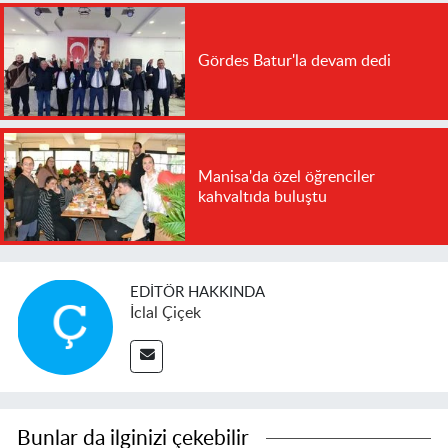
Gördes Batur'la devam dedi
Manisa'da özel öğrenciler
kahvaltıda buluştu
EDITÖR HAKKINDA
İclal Çiçek
Bunlar da ilginizi çekebilir