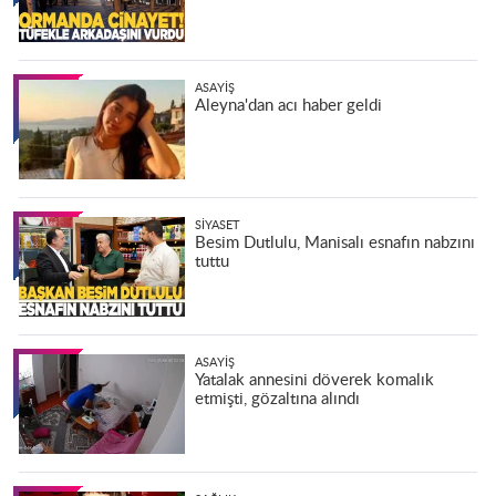
ASAYIŞ
Aleyna'dan acı haber geldi
SIYASET
Besim Dutlulu, Manisalı esnafın nabzını
tuttu
ASAYIŞ
Yatalak annesini döverek komalık
etmişti, gözaltına alındı