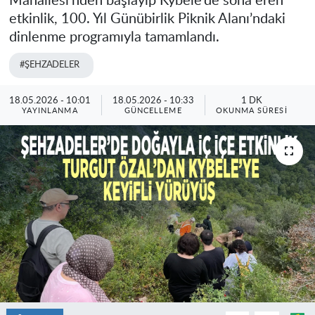
Mahallesi’nden başlayıp Kybele’de sona eren
etkinlik, 100. Yıl Günübirlik Piknik Alanı’ndaki
dinlenme programıyla tamamlandı.
#ŞEHZADELER
18.05.2026 - 10:01
18.05.2026 - 10:33
1 DK
YAYINLANMA
GÜNCELLEME
OKUNMA SÜRESI