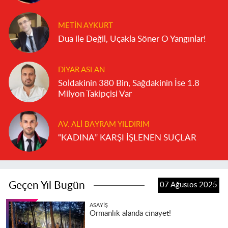
METIN AYKURT
Dua ile Değil, Uçakla Söner O Yangınlar!
DIYAR ASLAN
Soldakinin 380 Bin, Sağdakinin İse 1.8
Milyon Takipçisi Var
AV. ALI BAYRAM YILDIRIM
“KADINA” KARŞI İŞLENEN SUÇLAR
Geçen Yıl Bugün
07 Ağustos 2025
ASAYIŞ
Ormanlık alanda cinayet!