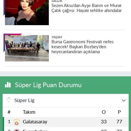
SAĞLIK
Sezen Aksu’dan Ayşe Barım ve Murat
Çalık çağrısı: Hayati tehlike altındalar
YAŞAM
Bursa Gastronomi Festivali nefes
kesecek! Başkan Bozbey’den
heyecanlandıran açıklama
Süper Lig Puan Durumu
Süper Lig
#
Takım
O
P
Galatasaray
33
77
1