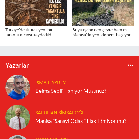
Türkiye'de ilk kez yeni bir
Büyükşehir’den çevre hamlesi...
tarantula cinsi kaydedildi
Manisa’da yeni dönem başlıyor
Yazarlar
İSMAIL AYBEY
Belma Sebil’i Tanıyor Musunuz?
SARUHAN SIMSAROĞLU
Manisa "Sanayi Odası" Hak Etmiyor mu?