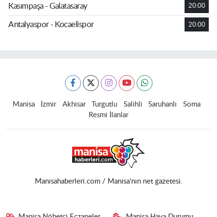
Kasımpaşa - Galatasaray
20:00
Antalyaspor - Kocaelispor
20:00
Manisa
İzmir
Akhisar
Turgutlu
Salihli
Saruhanlı
Soma
Resmi İlanlar
Manisahaberleri.com / Manisa'nın net gazetesi.
Manisa Nöbetçi Eczaneler
Manisa Hava Durumu