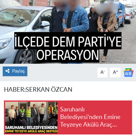
Paylaş
-
+
A
A
HABER:SERKAN ÖZCAN
Saruhanlı
Belediyesi’nden Emine
Teyzeye Akülü Araç
Desteği