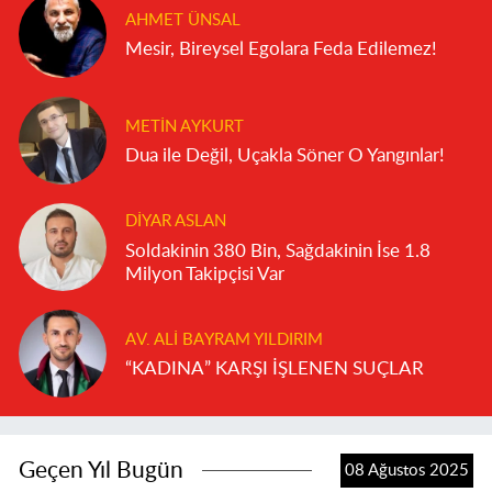
AHMET ÜNSAL
Mesir, Bireysel Egolara Feda Edilemez!
METIN AYKURT
Dua ile Değil, Uçakla Söner O Yangınlar!
DIYAR ASLAN
Soldakinin 380 Bin, Sağdakinin İse 1.8
Milyon Takipçisi Var
AV. ALI BAYRAM YILDIRIM
“KADINA” KARŞI İŞLENEN SUÇLAR
Geçen Yıl Bugün
08 Ağustos 2025