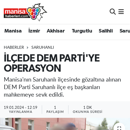
Manisa
Manisa Nöbetçi Eczaneler
Manisa
İzmir
Akhisar
Turgutlu
Salihli
Saru
İzmir
Manisa Hava Durumu
HABERLER
SARUHANLI
Akhisar
Manisa Namaz Vakitleri
İLÇEDE DEM PARTİ'YE
OPERASYON
Turgutlu
Manisa Trafik Yoğunluk Haritası
Manisa'nın Saruhanlı ilçesinde gözaltına alınan
Salihli
Süper Lig Puan Durumu ve Fikstür
DEM Parti Saruhanlı ilçe eş başkanları
mahkemeye sevk edildi.
Saruhanlı
Tüm Manşetler
19.01.2024 - 12:19
1
1 DK
Soma
Son Dakika Haberleri
YAYINLANMA
PAYLAŞIM
OKUNMA SÜRESI
Resmi İlanlar
Haber Arşivi