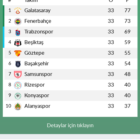
#
Takım
O
P
Galatasaray
33
77
1
Fenerbahçe
33
73
2
Trabzonspor
33
69
3
Beşiktaş
33
59
4
Göztepe
33
55
5
Başakşehir
33
54
6
Samsunspor
33
48
7
Rizespor
33
40
8
Konyaspor
33
40
9
Alanyaspor
33
37
10
Detaylar için tıklayın