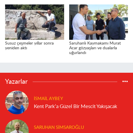
Susuz çeşmeler yıllar sonra
Saruhanlı Kaymakamı Murat
yeniden aktı
Acar gözyaşları ve dualarla
uğurlandı
Yazarlar
İSMAIL AYBEY
Kent Park’a Güzel Bir Mescit Yakışacak
SARUHAN SIMSAROĞLU