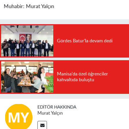
Muhabir:
Murat Yalçın
Gördes Batur'la devam dedi
Manisa'da özel öğrenciler
kahvaltıda buluştu
EDITÖR HAKKINDA
Murat Yalçın