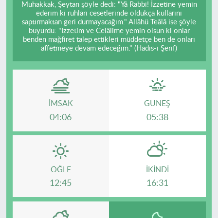
Muhakkak, Şeytan şöyle dedi: "Yâ Rabbi! İzzetine yemin
ederim ki ruhları cesetlerinde oldukça kullarını
saptırmaktan geri durmayacağım." Allâhü Teâlâ ise şöyle
buyurdu: "İzzetim ve Celâlime yemin olsun ki onlar
benden mağfiret talep ettikleri müddetçe ben de onları
affetmeye devam edeceğim." (Hadis-i Şerif)
İMSAK
GÜNEŞ
04:06
05:38
ÖĞLE
İKINDI
12:45
16:31