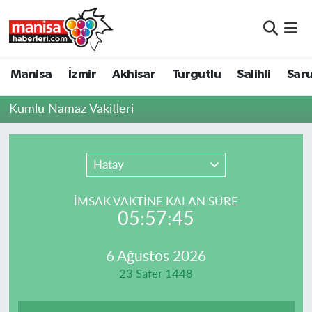
Manisa
Manisa Nöbetçi Eczaneler
Manisa
İzmir
Akhisar
Turgutlu
Salihli
Saru
İzmir
Manisa Hava Durumu
Kumlu Namaz Vakitleri
Akhisar
Manisa Namaz Vakitleri
Turgutlu
Manisa Trafik Yoğunluk Haritası
Hatay
Salihli
Süper Lig Puan Durumu ve Fikstür
İMSAK VAKTİNE KALAN SÜRE
05:57:45
Saruhanlı
Tüm Manşetler
6 Ağustos 2026
Soma
Son Dakika Haberleri
23 Safer 1448
Resmi İlanlar
Haber Arşivi