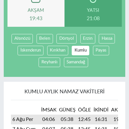
AKŞAM
YATSI
19:43
21:08
Altınözü
Belen
Dörtyol
Erzin
Hassa
İskenderun
Kırıkhan
Kumlu
Payas
Reyhanlı
Samandağ
KUMLU AYLIK NAMAZ VAKITLERI
İMSAK
GÜNEŞ
ÖĞLE
İKINDI
AKŞAM
6 Ağu Per
04:06
05:38
12:45
16:31
19:43