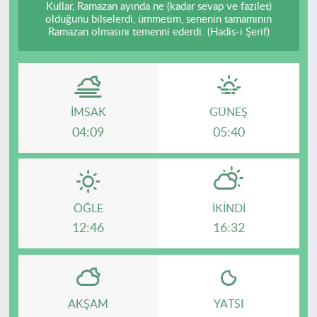
Kullar, Ramazan ayında ne (kadar sevap ve fazilet)
olduğunu bilselerdi, ümmetim, senenin tamamının
Ramazan olmasını temenni ederdi. (Hadis-i Şerif)
İMSAK
GÜNEŞ
04:09
05:40
ÖĞLE
İKINDI
12:46
16:32
AKŞAM
YATSI