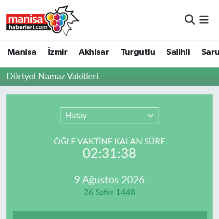
Manisa
Manisa Nöbetçi Eczaneler
Manisa
İzmir
Akhisar
Turgutlu
Salihli
Saru
İzmir
Manisa Hava Durumu
Dörtyol Namaz Vakitleri
Akhisar
Manisa Namaz Vakitleri
Turgutlu
Manisa Trafik Yoğunluk Haritası
Hatay
Salihli
Süper Lig Puan Durumu ve Fikstür
ÖĞLE VAKTİNE KALAN SÜRE
02:31:38
Saruhanlı
Tüm Manşetler
9 Ağustos 2026
Soma
Son Dakika Haberleri
26 Safer 1448
Resmi İlanlar
Haber Arşivi