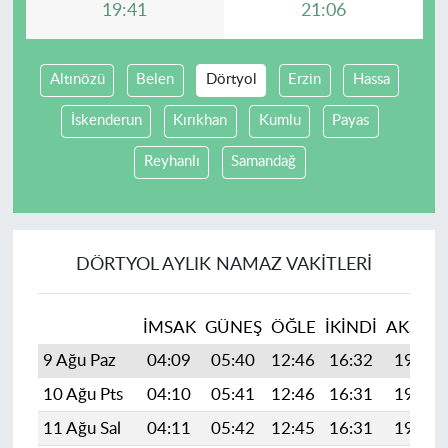
19:41
21:06
Altınözü
Belen
Dörtyol
Erzin
Hassa
İskenderun
Kırıkhan
Kumlu
Payas
Reyhanlı
Samandağ
DÖRTYOL AYLIK NAMAZ VAKITLERI
İMSAK
GÜNEŞ
ÖĞLE
İKINDI
AKŞAM
9 Ağu Paz
04:09
05:40
12:46
16:32
19:41
10 Ağu Pts
04:10
05:41
12:46
16:31
19:40
11 Ağu Sal
04:11
05:42
12:45
16:31
19:39