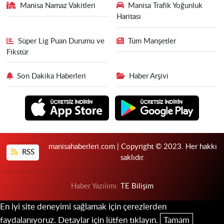
Manisa Namaz Vakitleri
Manisa Trafik Yoğunluk
Haritası
Süper Lig Puan Durumu ve
Tüm Manşetler
Fikstür
Son Dakika Haberleri
Haber Arşivi
manisahaberleri.com | Copyright © 2023. Her hakkı
RSS
saklıdır.
Haber Yazılımı:
TE Bilişim
En iyi site deneyimi sağlamak için çerezlerden
faydalanıyoruz. Detaylar için lütfen tıklayın.
Tamam