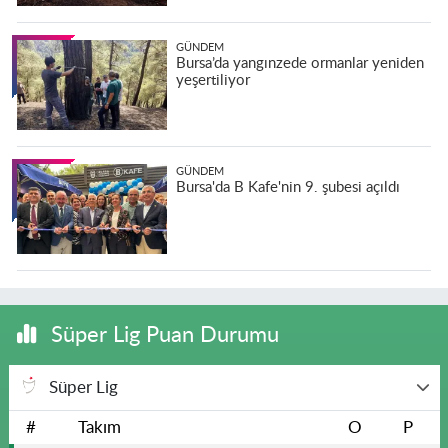
GÜNDEM
Bursa’da yangınzede ormanlar yeniden
yeşertiliyor
GÜNDEM
Bursa'da B Kafe'nin 9. şubesi açıldı
Süper Lig Puan Durumu
Süper Lig
#
Takım
O
P