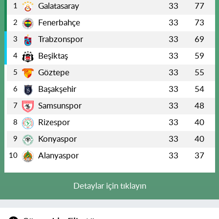
Galatasaray
33
77
1
Fenerbahçe
33
73
2
Trabzonspor
33
69
3
Beşiktaş
33
59
4
Göztepe
33
55
5
Başakşehir
33
54
6
Samsunspor
33
48
7
Rizespor
33
40
8
Konyaspor
33
40
9
Alanyaspor
33
37
10
Detaylar için tıklayın