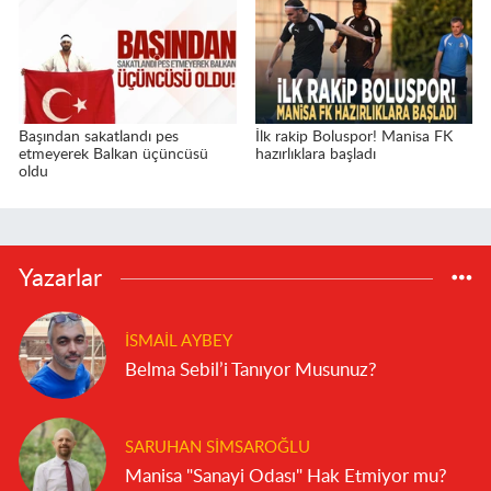
Başından sakatlandı pes
İlk rakip Boluspor! Manisa FK
etmeyerek Balkan üçüncüsü
hazırlıklara başladı
oldu
Yazarlar
İSMAIL AYBEY
Belma Sebil’i Tanıyor Musunuz?
SARUHAN SIMSAROĞLU
Manisa "Sanayi Odası" Hak Etmiyor mu?