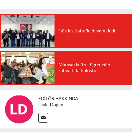
Gördes Batur'la devam dedi
Manisa'da özel öğrenciler
kahvaltıda buluştu
EDITÖR HAKKINDA
Leyla Doğan