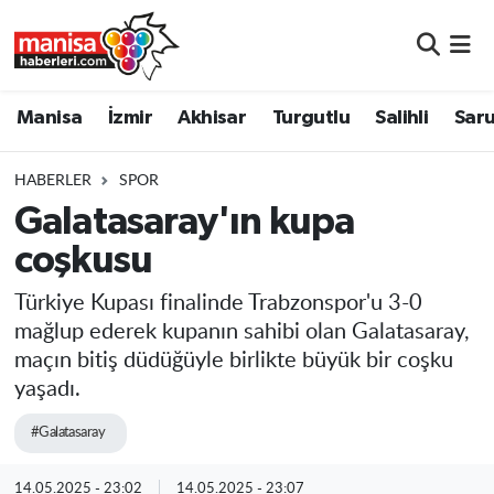
Manisa
Manisa Nöbetçi Eczaneler
Manisa
İzmir
Akhisar
Turgutlu
Salihli
Saru
İzmir
Manisa Hava Durumu
HABERLER
SPOR
Akhisar
Manisa Namaz Vakitleri
Galatasaray'ın kupa
coşkusu
Turgutlu
Manisa Trafik Yoğunluk Haritası
Türkiye Kupası finalinde Trabzonspor'u 3-0
Salihli
Süper Lig Puan Durumu ve Fikstür
mağlup ederek kupanın sahibi olan Galatasaray,
maçın bitiş düdüğüyle birlikte büyük bir coşku
Saruhanlı
Tüm Manşetler
yaşadı.
Soma
Son Dakika Haberleri
#Galatasaray
Resmi İlanlar
Haber Arşivi
14.05.2025 - 23:02
14.05.2025 - 23:07