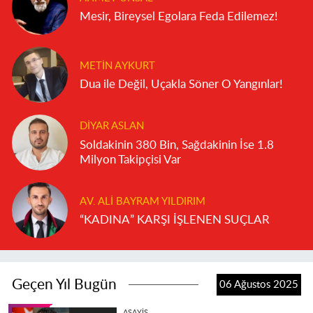
Mesir, Bireysel Egolara Feda Edilemez!
METIN AYKURT
Dua ile Değil, Uçakla Söner O Yangınlar!
DIYAR ASLAN
Soldakinin 380 Bin, Sağdakinin İse 1.8
Milyon Takipçisi Var
AV. ALI BAYRAM YILDIRIM
“KADINA” KARŞI İŞLENEN SUÇLAR
Geçen Yıl Bugün
06 Ağustos 2025
ASAYIŞ