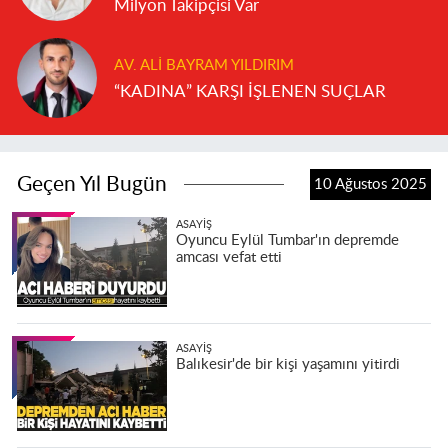
Milyon Takipçisi Var
AV. ALI BAYRAM YILDIRIM
“KADINA” KARŞI İŞLENEN SUÇLAR
Geçen Yıl Bugün
10 Ağustos 2025
ASAYIŞ
Oyuncu Eylül Tumbar'ın depremde
amcası vefat etti
ASAYIŞ
Balıkesir'de bir kişi yaşamını yitirdi