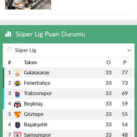
Süper Lig Puan Durumu
Süper Lig
#
Takım
O
P
Galatasaray
33
77
1
Fenerbahçe
33
73
2
Trabzonspor
33
69
3
Beşiktaş
33
59
4
Göztepe
33
55
5
Başakşehir
33
54
6
Samsunspor
33
48
7