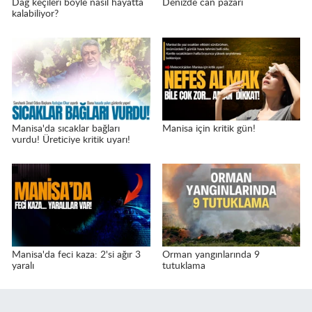
Dağ keçileri böyle nasıl hayatta
Denizde can pazarı
kalabiliyor?
Manisa'da sıcaklar bağları
Manisa için kritik gün!
vurdu! Üreticiye kritik uyarı!
Manisa'da feci kaza: 2'si ağır 3
Orman yangınlarında 9
yaralı
tutuklama