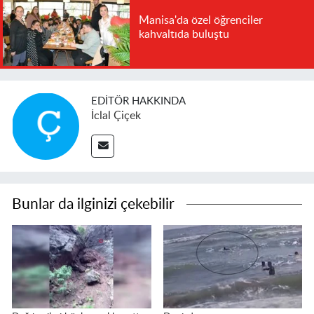
Manisa'da özel öğrenciler
kahvaltıda buluştu
EDITÖR HAKKINDA
İclal Çiçek
Bunlar da ilginizi çekebilir