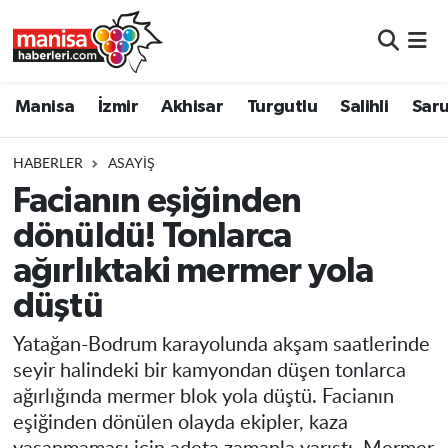
Manisa
Manisa Nöbetçi Eczaneler
Manisa
İzmir
Akhisar
Turgutlu
Salihli
Saru
İzmir
Manisa Hava Durumu
HABERLER
ASAYIŞ
Akhisar
Manisa Namaz Vakitleri
Facianın eşiğinden
dönüldü! Tonlarca
Turgutlu
Manisa Trafik Yoğunluk Haritası
ağırlıktaki mermer yola
Salihli
Süper Lig Puan Durumu ve Fikstür
düştü
Saruhanlı
Tüm Manşetler
Yatağan-Bodrum karayolunda akşam saatlerinde
seyir halindeki bir kamyondan düşen tonlarca
Soma
Son Dakika Haberleri
ağırlığında mermer blok yola düştü. Facianın
eşiğinden dönülen olayda ekipler, kaza
Resmi İlanlar
Haber Arşivi