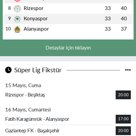
Rizespor
33
40
8
Konyaspor
33
40
9
Alanyaspor
33
37
10
Detaylar için tıklayın
Süper Lig Fikstür
15 Mayıs, Cuma
Rizespor - Beşiktaş
20:00
16 Mayıs, Cumartesi
Fatih Karagümrük - Alanyaspor
17:00
Gaziantep FK - Başakşehir
20:00