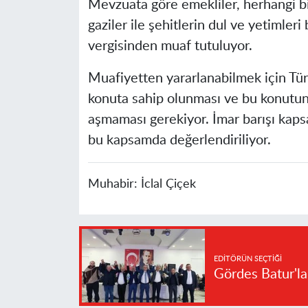
Mevzuata göre emekliler, herhangi bir
gaziler ile şehitlerin dul ve yetimleri 
vergisinden muaf tutuluyor.
Muafiyetten yararlanabilmek için Türki
konuta sahip olunması ve bu konutu
aşmaması gerekiyor. İmar barışı kaps
bu kapsamda değerlendiriliyor.
Muhabir:
İclal Çiçek
EDITÖRÜN SEÇTIĞI
Gördes Batur'l