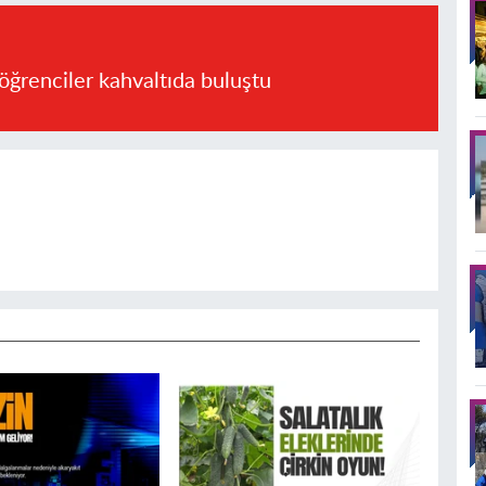
öğrenciler kahvaltıda buluştu