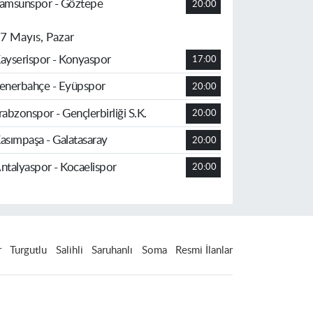
amsunspor - Göztepe
20:00
7 Mayıs, Pazar
ayserispor - Konyaspor
17:00
enerbahçe - Eyüpspor
20:00
rabzonspor - Gençlerbirliği S.K.
20:00
asımpaşa - Galatasaray
20:00
ntalyaspor - Kocaelispor
20:00
r
Turgutlu
Salihli
Saruhanlı
Soma
Resmi İlanlar