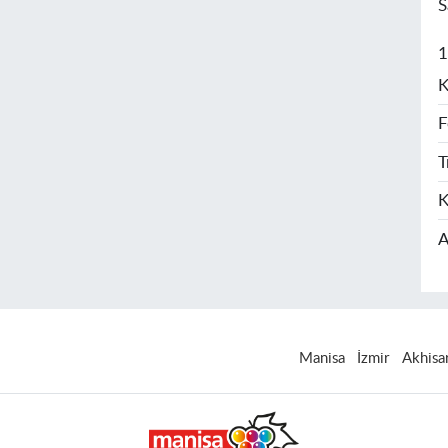
S
1
K
F
T
K
A
Manisa
İzmir
Akhisa