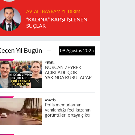
AV. ALI BAYRAM YILDIRIM
“KADINA” KARŞI İŞLENEN
SUÇLAR
Geçen Yıl Bugün
09 Ağustos 2025
YEREL
NURCAN ZEYREK
AÇIKLADI: ÇOK
YAKINDA KURULACAK
ASAYIŞ
Polis memurlarının
yaralandığı feci kazanın
görüntüleri ortaya çıktı