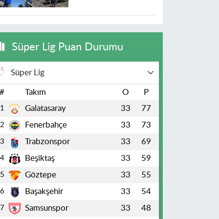
Süper Lig Puan Durumu
Süper Lig
#
Takım
O
P
Galatasaray
33
77
1
Fenerbahçe
33
73
2
Trabzonspor
33
69
3
Beşiktaş
33
59
4
Göztepe
33
55
5
Başakşehir
33
54
6
Samsunspor
33
48
7