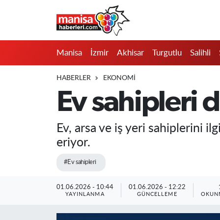
Manisa
Manisa Nöbetçi Eczaneler
Manisa
İzmir
Akhisar
Turgutlu
Salihli
İzmir
Manisa Hava Durumu
HABERLER
EKONOMI
Akhisar
Manisa Namaz Vakitleri
Ev sahipleri 
Turgutlu
Manisa Trafik Yoğunluk Haritası
Ev, arsa ve iş yeri sahiplerini 
Salihli
Süper Lig Puan Durumu ve Fikstür
eriyor.
Saruhanlı
Tüm Manşetler
#Ev sahipleri
Soma
Son Dakika Haberleri
01.06.2026 - 10:44
01.06.2026 - 12:22
YAYINLANMA
GÜNCELLEME
OKUNM
Resmi İlanlar
Haber Arşivi