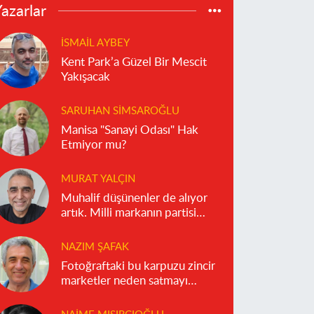
azarlar
İSMAIL AYBEY
Kent Park’a Güzel Bir Mescit
Yakışacak
SARUHAN SIMSAROĞLU
Manisa "Sanayi Odası" Hak
Etmiyor mu?
MURAT YALÇIN
Muhalif düşünenler de alıyor
artık. Milli markanın partisi
olmaz!
NAZIM ŞAFAK
Fotoğraftaki bu karpuzu zincir
marketler neden satmayı
reddediyor?