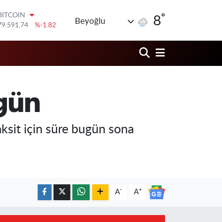
79.591,74
%-1.82
°
8
DOLAR
Beyoğlu
45,43620
%0.02
EURO
53,38690
%0.19
STERLİN
61,60380
%0.18
G.ALTIN
6862,09000
%0.19
 gün
BİST100
14.598,00
%0
taksit için süre bugün sona
-
+
A
A