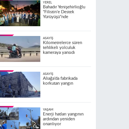
YEREL
Bahadır Yenişehirlioğlu
“Filistin’e Destek
Yürüyüşü”nde
ASAYIŞ
Kilometrelerce süren
tehlikeli yolculuk
kameraya yansıdı
ASAYIŞ
Aliağa’da fabrikada
korkutan yangın
YAŞAM
Enerji hatları yangının
ardından yeniden
onarılıyor