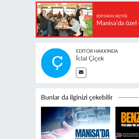
EDITÖRÜN SEÇTIĞI
Manisa'da özel 
EDITÖR HAKKINDA
İclal Çiçek
Bunlar da ilginizi çekebilir