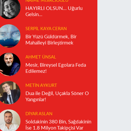
NAIME MISIRCIOĞLU
HAYIRLI OLSUN… Uğurlu
Gelsin…
SERPIL KAYA CERAN
Bir Yüzü Güldürmek, Bir
Mahalleyi Birleştirmek
AHMET ÜNSAL
Mesir, Bireysel Egolara Feda
Edilemez!
METIN AYKURT
Dua ile Değil, Uçakla Söner O
Yangınlar!
DIYAR ASLAN
Soldakinin 380 Bin, Sağdakinin
İse 1.8 Milyon Takipçisi Var