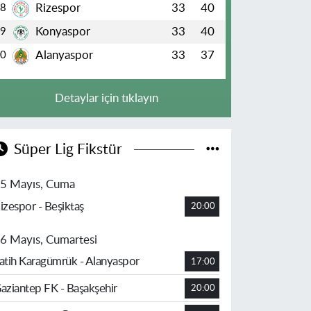
Rizespor
33
40
8
Konyaspor
33
40
9
Alanyaspor
33
37
10
Detaylar için tıklayın
Süper Lig Fikstür
5 Mayıs, Cuma
izespor - Beşiktaş
20:00
6 Mayıs, Cumartesi
atih Karagümrük - Alanyaspor
17:00
aziantep FK - Başakşehir
20:00