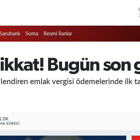
Saruhanlı
Soma
Resmi İlanlar
dikkat! Bugün son
ilgilendiren emlak vergisi ödemelerinde ilk 
1 DK
A SÜRESI