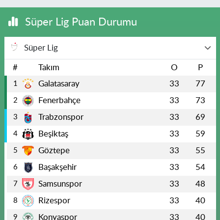
Süper Lig Puan Durumu
Süper Lig
#
Takım
O
P
Galatasaray
33
77
1
Fenerbahçe
33
73
2
Trabzonspor
33
69
3
Beşiktaş
33
59
4
Göztepe
33
55
5
Başakşehir
33
54
6
Samsunspor
33
48
7
Rizespor
33
40
8
Konyaspor
33
40
9