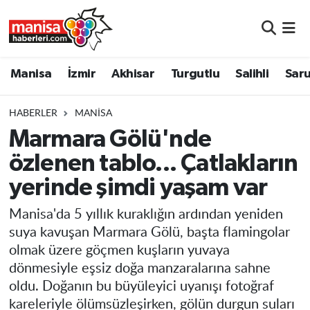
Manisa
Manisa Nöbetçi Eczaneler
Manisa
İzmir
Akhisar
Turgutlu
Salihli
Saru
İzmir
Manisa Hava Durumu
HABERLER
MANISA
Akhisar
Manisa Namaz Vakitleri
Marmara Gölü'nde
özlenen tablo... Çatlakların
Turgutlu
Manisa Trafik Yoğunluk Haritası
yerinde şimdi yaşam var
Salihli
Süper Lig Puan Durumu ve Fikstür
Manisa'da 5 yıllık kuraklığın ardından yeniden
Saruhanlı
Tüm Manşetler
suya kavuşan Marmara Gölü, başta flamingolar
olmak üzere göçmen kuşların yuvaya
Soma
Son Dakika Haberleri
dönmesiyle eşsiz doğa manzaralarına sahne
oldu. Doğanın bu büyüleyici uyanışı fotoğraf
Resmi İlanlar
Haber Arşivi
kareleriyle ölümsüzleşirken, gölün durgun suları