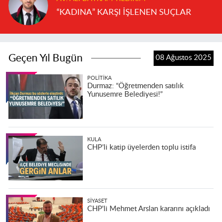
“KADINA” KARŞI İŞLENEN SUÇLAR
Geçen Yıl Bugün
08 Ağustos 2025
POLITIKA
Durmaz: “Öğretmenden satılık
Yunusemre Belediyesi!”
KULA
CHP’li katip üyelerden toplu istifa
SIYASET
CHP'li Mehmet Arslan kararını açıkladı