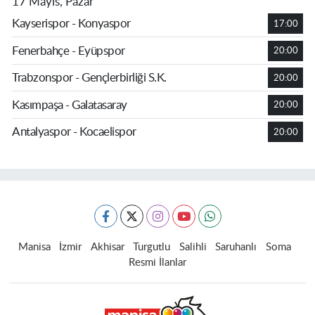
17 Mayıs, Pazar
Kayserispor - Konyaspor
17:00
Fenerbahçe - Eyüpspor
20:00
Trabzonspor - Gençlerbirliği S.K.
20:00
Kasımpaşa - Galatasaray
20:00
Antalyaspor - Kocaelispor
20:00
Manisa
İzmir
Akhisar
Turgutlu
Salihli
Saruhanlı
Soma
Resmi İlanlar