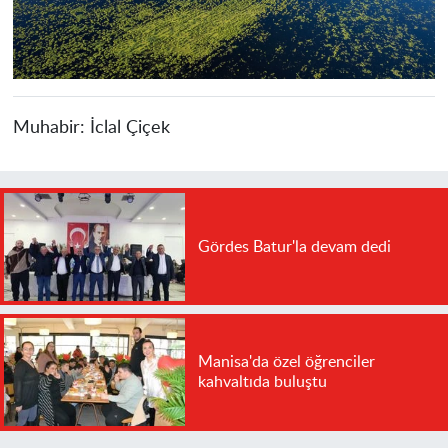
Muhabir:
İclal Çiçek
Gördes Batur'la devam dedi
Manisa'da özel öğrenciler
kahvaltıda buluştu