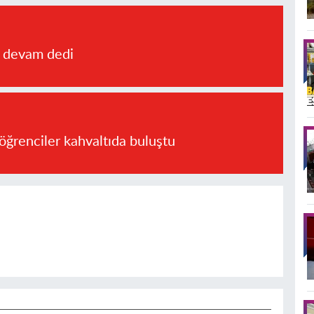
a devam dedi
öğrenciler kahvaltıda buluştu