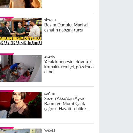
SIYASET
Besim Dutlulu, Manisalı
esnafın nabzını tuttu
ASAYIŞ
Yatalak annesini döverek
komalık etmişti, gözaltına
alındı
SAĞLIK
Sezen Aksu’dan Ayşe
Barım ve Murat Çalık
çağrısı: Hayati tehlike
altındalar
YAŞAM