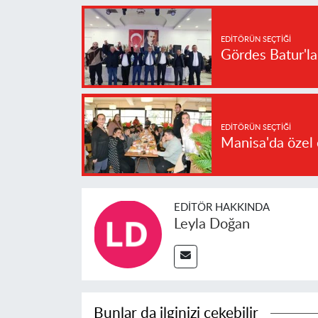
EDITÖRÜN SEÇTIĞI
Gördes Batur'l
EDITÖRÜN SEÇTIĞI
Manisa'da özel 
EDITÖR HAKKINDA
Leyla Doğan
Bunlar da ilginizi çekebilir