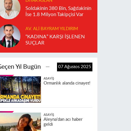
DIYAR ASLAN
Soldakinin 380 Bin, Sağdakinin
İse 1.8 Milyon Takipçisi Var
AV. ALI BAYRAM YILDIRIM
“KADINA” KARŞI İŞLENEN
SUÇLAR
Geçen Yıl Bugün
07 Ağustos 2025
ASAYIŞ
Ormanlık alanda cinayet!
ASAYIŞ
Aleyna'dan acı haber
geldi