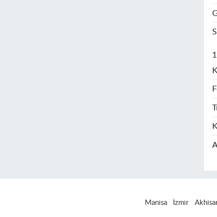
G
S
1
K
F
T
K
A
Manisa
İzmir
Akhisa