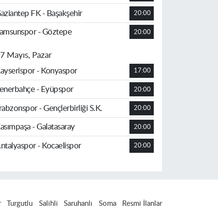
aziantep FK - Başakşehir
20:00
amsunspor - Göztepe
20:00
7 Mayıs, Pazar
ayserispor - Konyaspor
17:00
enerbahçe - Eyüpspor
20:00
rabzonspor - Gençlerbirliği S.K.
20:00
asımpaşa - Galatasaray
20:00
ntalyaspor - Kocaelispor
20:00
r
Turgutlu
Salihli
Saruhanlı
Soma
Resmi İlanlar