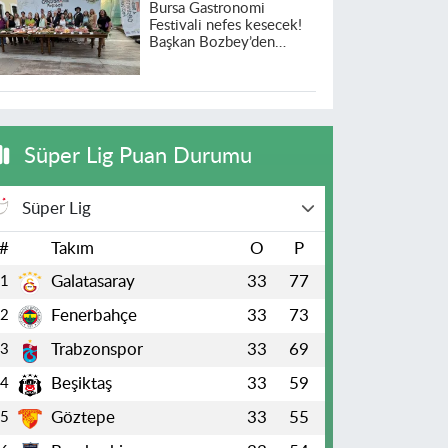
Bursa Gastronomi
Festivali nefes kesecek!
Başkan Bozbey’den
heyecanlandıran açıklama
Süper Lig Puan Durumu
Süper Lig
#
Takım
O
P
Galatasaray
33
77
1
Fenerbahçe
33
73
2
Trabzonspor
33
69
3
Beşiktaş
33
59
4
Göztepe
33
55
5