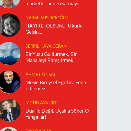
marketler neden satmayı
reddediyor?
NAIME MISIRCIOĞLU
HAYIRLI OLSUN… Uğurlu
Gelsin…
SERPIL KAYA CERAN
Bir Yüzü Güldürmek, Bir
Mahalleyi Birleştirmek
AHMET ÜNSAL
Mesir, Bireysel Egolara Feda
Edilemez!
METIN AYKURT
Dua ile Değil, Uçakla Söner O
Yangınlar!