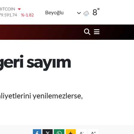
79.591,74
%-1.82
°
DOLAR
8
Beyoğlu
45,43620
%0.02
EURO
53,38690
%0.19
STERLİN
61,60380
%0.18
G.ALTIN
6862,09000
%0.19
 geri sayım
BİST100
14.598,00
%0
liyetlerini yenilemezlerse,
-
+
A
A