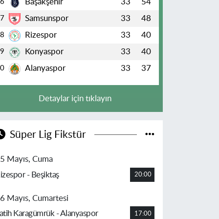
Başakşehir
33
54
6
Samsunspor
33
48
7
Rizespor
33
40
8
Konyaspor
33
40
9
Alanyaspor
33
37
10
Detaylar için tıklayın
Süper Lig Fikstür
5 Mayıs, Cuma
izespor - Beşiktaş
20:00
6 Mayıs, Cumartesi
atih Karagümrük - Alanyaspor
17:00