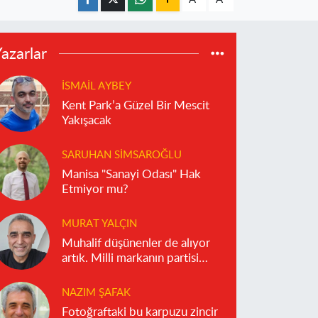
azarlar
İSMAIL AYBEY
Kent Park’a Güzel Bir Mescit
Yakışacak
SARUHAN SIMSAROĞLU
Manisa "Sanayi Odası" Hak
Etmiyor mu?
MURAT YALÇIN
Muhalif düşünenler de alıyor
artık. Milli markanın partisi
olmaz!
NAZIM ŞAFAK
Fotoğraftaki bu karpuzu zincir