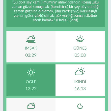
(Şu dört şey kâmil) müminin ahlâkındandır: Konuştuğu
zaman güzel konuşmak, (kendisine) bir şey söylenildiği
zaman güzelce dinlemek, (din kardeşiyle) karşılaştığı
zaman güler yüzlü olmak, söz verdiği zaman sözüne
sâdık kalmak.” (Hadis-i Şerif)
İMSAK
GÜNEŞ
03:29
05:08
ÖĞLE
İKINDI
12:22
16:13