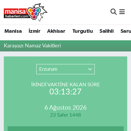
Manisa
Manisa Nöbetçi Eczaneler
Manisa
İzmir
Akhisar
Turgutlu
Salihli
Saru
İzmir
Manisa Hava Durumu
Karayazı Namaz Vakitleri
Akhisar
Manisa Namaz Vakitleri
Turgutlu
Manisa Trafik Yoğunluk Haritası
Erzurum
Salihli
Süper Lig Puan Durumu ve Fikstür
İKINDI VAKTİNE KALAN SÜRE
03:13:27
Saruhanlı
Tüm Manşetler
6 Ağustos 2026
Soma
Son Dakika Haberleri
23 Safer 1448
Resmi İlanlar
Haber Arşivi