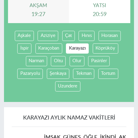
AKŞAM
YATSI
19:27
20:59
Aşkale
Aziziye
Çat
Hınıs
Horasan
İspir
Karaçoban
Karayazı
Köprüköy
Narman
Oltu
Olur
Pasinler
Pazaryolu
Şenkaya
Tekman
Tortum
Uzundere
KARAYAZI AYLIK NAMAZ VAKITLERI
İMSAK
GÜNEŞ
ÖĞLE
İKINDI
AKŞAM