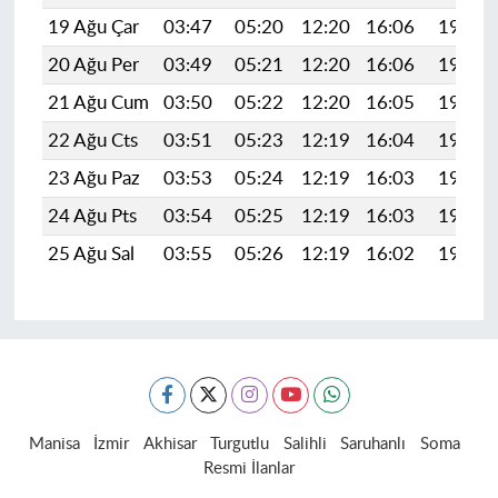
19 Ağu Çar
03:47
05:20
12:20
16:06
19:10
20 Ağu Per
03:49
05:21
12:20
16:06
19:09
21 Ağu Cum
03:50
05:22
12:20
16:05
19:08
22 Ağu Cts
03:51
05:23
12:19
16:04
19:06
23 Ağu Paz
03:53
05:24
12:19
16:03
19:05
24 Ağu Pts
03:54
05:25
12:19
16:03
19:03
25 Ağu Sal
03:55
05:26
12:19
16:02
19:02
Manisa
İzmir
Akhisar
Turgutlu
Salihli
Saruhanlı
Soma
Resmi İlanlar