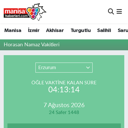
Manisa
Manisa Nöbetçi Eczaneler
Manisa
İzmir
Akhisar
Turgutlu
Salihli
Saru
İzmir
Manisa Hava Durumu
Horasan Namaz Vakitleri
Akhisar
Manisa Namaz Vakitleri
Turgutlu
Manisa Trafik Yoğunluk Haritası
Erzurum
Salihli
Süper Lig Puan Durumu ve Fikstür
ÖĞLE VAKTİNE KALAN SÜRE
04:13:14
Saruhanlı
Tüm Manşetler
7 Ağustos 2026
Soma
Son Dakika Haberleri
24 Safer 1448
Resmi İlanlar
Haber Arşivi