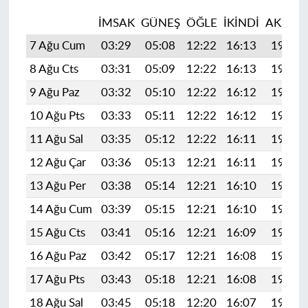
İMSAK
GÜNEŞ
ÖĞLE
İKINDI
AKŞAM
7 Ağu Cum
03:29
05:08
12:22
16:13
19:26
8 Ağu Cts
03:31
05:09
12:22
16:13
19:25
9 Ağu Paz
03:32
05:10
12:22
16:12
19:24
10 Ağu Pts
03:33
05:11
12:22
16:12
19:23
11 Ağu Sal
03:35
05:12
12:22
16:11
19:22
12 Ağu Çar
03:36
05:13
12:21
16:11
19:20
13 Ağu Per
03:38
05:14
12:21
16:10
19:19
14 Ağu Cum
03:39
05:15
12:21
16:10
19:18
15 Ağu Cts
03:41
05:16
12:21
16:09
19:16
16 Ağu Paz
03:42
05:17
12:21
16:08
19:15
17 Ağu Pts
03:43
05:18
12:21
16:08
19:14
18 Ağu Sal
03:45
05:18
12:20
16:07
19:12