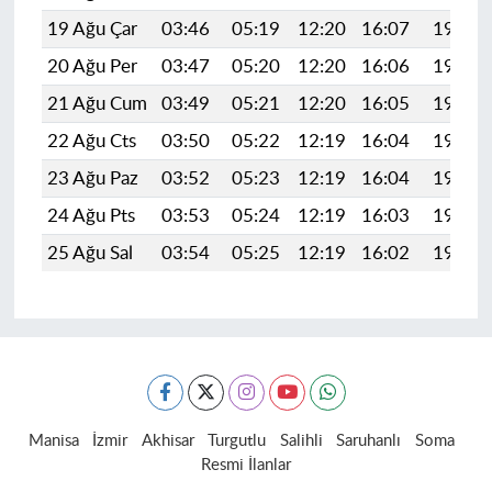
19 Ağu Çar
03:46
05:19
12:20
16:07
19:11
20 Ağu Per
03:47
05:20
12:20
16:06
19:09
21 Ağu Cum
03:49
05:21
12:20
16:05
19:08
22 Ağu Cts
03:50
05:22
12:19
16:04
19:07
23 Ağu Paz
03:52
05:23
12:19
16:04
19:05
24 Ağu Pts
03:53
05:24
12:19
16:03
19:04
25 Ağu Sal
03:54
05:25
12:19
16:02
19:02
Manisa
İzmir
Akhisar
Turgutlu
Salihli
Saruhanlı
Soma
Resmi İlanlar