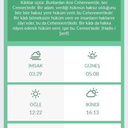
Kâdılar üçtür. Bunlardan ikisi Cehennem’de, biri
Cennet’tedir. Bir adam, verdiği hükmün haksız olduğunu
bile bile haksız yere hüküm verir, bu Cehennem’dedir.
Bir kâdı bilmeksizin hüküm verir ve insanların haklarını
zâyi eder, bu da Cehennem’dedir. Bir kâdı da hakka
riâyet ederek hüküm verir, işte bu, Cennet’tedir. (Hadis-i
Şerif)
İMSAK
GÜNEŞ
03:29
05:08
ÖĞLE
İKINDI
12:22
16:13