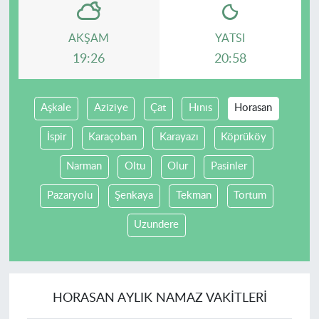
AKŞAM
YATSI
19:26
20:58
Aşkale
Aziziye
Çat
Hınıs
Horasan
İspir
Karaçoban
Karayazı
Köprüköy
Narman
Oltu
Olur
Pasinler
Pazaryolu
Şenkaya
Tekman
Tortum
Uzundere
HORASAN AYLIK NAMAZ VAKITLERI