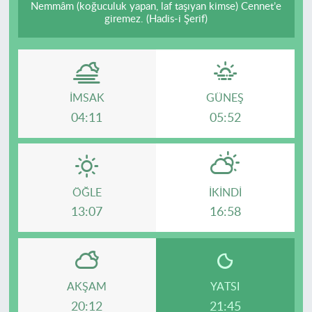
Nemmâm (koğuculuk yapan, laf taşıyan kimse) Cennet’e
giremez. (Hadis-i Şerif)
İMSAK
GÜNEŞ
04:11
05:52
ÖĞLE
İKINDI
13:07
16:58
AKŞAM
YATSI
20:12
21:45