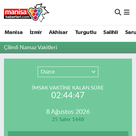
Manisa
Manisa Nöbetçi Eczaneler
Manisa
İzmir
Akhisar
Turgutlu
Salihli
Saru
İzmir
Manisa Hava Durumu
Çilimli Namaz Vakitleri
Akhisar
Manisa Namaz Vakitleri
Turgutlu
Manisa Trafik Yoğunluk Haritası
Düzce
Salihli
Süper Lig Puan Durumu ve Fikstür
İMSAK VAKTİNE KALAN SÜRE
02:44:47
Saruhanlı
Tüm Manşetler
8 Ağustos 2026
Soma
Son Dakika Haberleri
25 Safer 1448
Resmi İlanlar
Haber Arşivi