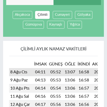
Akçakoca
Çilimli
Cumayeri
Gölyaka
Gümüşova
Kaynaşlı
Yığılca
ÇILIMLI AYLIK NAMAZ VAKITLERI
İMSAK
GÜNEŞ
ÖĞLE
İKINDI
AKŞAM
8 Ağu Cts
04:11
05:52
13:07
16:58
20:12
9 Ağu Paz
04:13
05:53
13:06
16:58
20:10
10 Ağu Pts
04:14
05:54
13:06
16:57
20:09
11 Ağu Sal
04:16
05:55
13:06
16:57
20:08
12 Ağu Çar
04:17
05:56
13:06
16:56
20:06