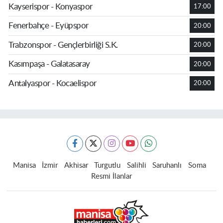
Kayserispor - Konyaspor
17:00
Fenerbahçe - Eyüpspor
20:00
Trabzonspor - Gençlerbirliği S.K.
20:00
Kasımpaşa - Galatasaray
20:00
Antalyaspor - Kocaelispor
20:00
Manisa
İzmir
Akhisar
Turgutlu
Salihli
Saruhanlı
Soma
Resmi İlanlar