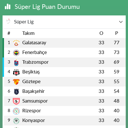
Süper Lig Puan Durumu
Süper Lig
#
Takım
O
P
Galatasaray
33
77
1
Fenerbahçe
33
73
2
Trabzonspor
33
69
3
Beşiktaş
33
59
4
Göztepe
33
55
5
Başakşehir
33
54
6
Samsunspor
33
48
7
Rizespor
33
40
8
Konyaspor
33
40
9