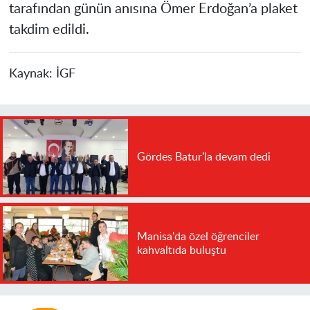
tarafından günün anısına Ömer Erdoğan’a plaket
takdim edildi.
Kaynak:
İGF
Gördes Batur'la devam dedi
Manisa'da özel öğrenciler
kahvaltıda buluştu