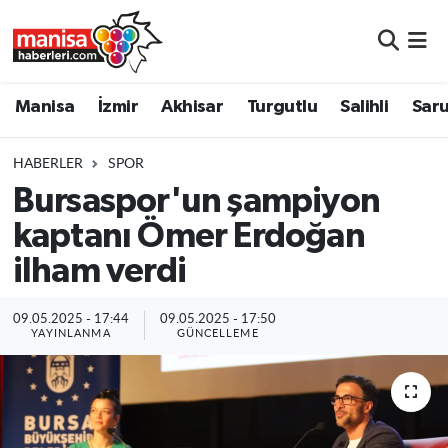
Manisa
Manisa Nöbetçi Eczaneler
Manisa
İzmir
Akhisar
Turgutlu
Salihli
Saru
İzmir
Manisa Hava Durumu
HABERLER
SPOR
Akhisar
Manisa Namaz Vakitleri
Bursaspor'un şampiyon
kaptanı Ömer Erdoğan
Turgutlu
Manisa Trafik Yoğunluk Haritası
ilham verdi
Salihli
Süper Lig Puan Durumu ve Fikstür
09.05.2025 - 17:44
09.05.2025 - 17:50
Saruhanlı
Tüm Manşetler
YAYINLANMA
GÜNCELLEME
Soma
Son Dakika Haberleri
Resmi İlanlar
Haber Arşivi