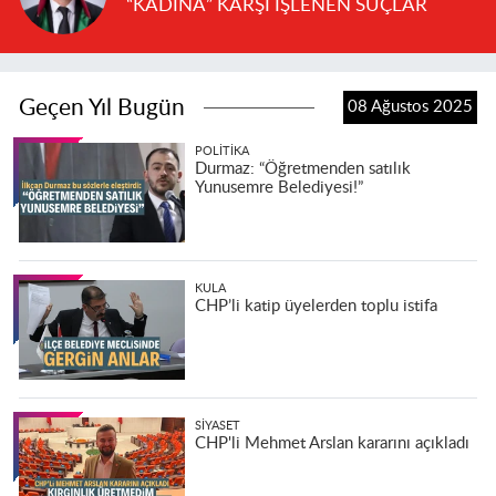
“KADINA” KARŞI İŞLENEN SUÇLAR
Geçen Yıl Bugün
08 Ağustos 2025
POLITIKA
Durmaz: “Öğretmenden satılık
Yunusemre Belediyesi!”
KULA
CHP’li katip üyelerden toplu istifa
SIYASET
CHP'li Mehmet Arslan kararını açıkladı