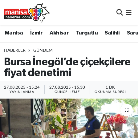
Manisa
Manisa Nöbetçi Eczaneler
Manisa
İzmir
Akhisar
Turgutlu
Salihli
Saru
İzmir
Manisa Hava Durumu
HABERLER
GÜNDEM
Akhisar
Manisa Namaz Vakitleri
Bursa İnegöl’de çiçekçilere
fiyat denetimi
Turgutlu
Manisa Trafik Yoğunluk Haritası
Salihli
Süper Lig Puan Durumu ve Fikstür
27.08.2025 - 15:24
27.08.2025 - 15:30
1 DK
YAYINLANMA
GÜNCELLEME
OKUNMA SÜRESI
Saruhanlı
Tüm Manşetler
Soma
Son Dakika Haberleri
Resmi İlanlar
Haber Arşivi