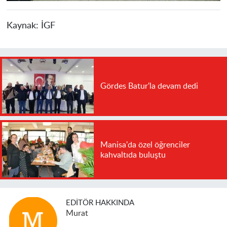
Kaynak:
İGF
Gördes Batur'la devam dedi
Manisa'da özel öğrenciler
kahvaltıda buluştu
EDITÖR HAKKINDA
Murat