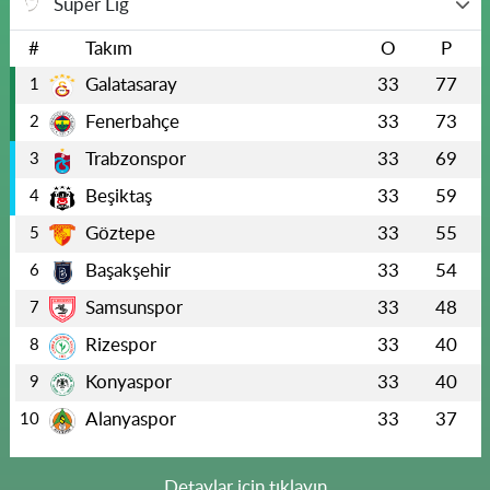
Süper Lig
#
Takım
O
P
Galatasaray
33
77
1
Fenerbahçe
33
73
2
Trabzonspor
33
69
3
Beşiktaş
33
59
4
Göztepe
33
55
5
Başakşehir
33
54
6
Samsunspor
33
48
7
Rizespor
33
40
8
Konyaspor
33
40
9
Alanyaspor
33
37
10
Detaylar için tıklayın