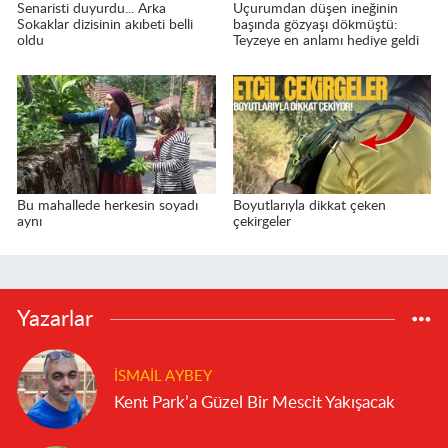
Senaristi duyurdu... Arka
Uçurumdan düşen ineğinin
Sokaklar dizisinin akıbeti belli
başında gözyaşı dökmüştü:
oldu
Teyzeye en anlamı hediye geldi
Bu mahallede herkesin soyadı
Boyutlarıyla dikkat çeken
aynı
çekirgeler
Yazarlar
İSMAIL AYBEY
Kent Park’a Güzel Bir Mescit Yakışacak