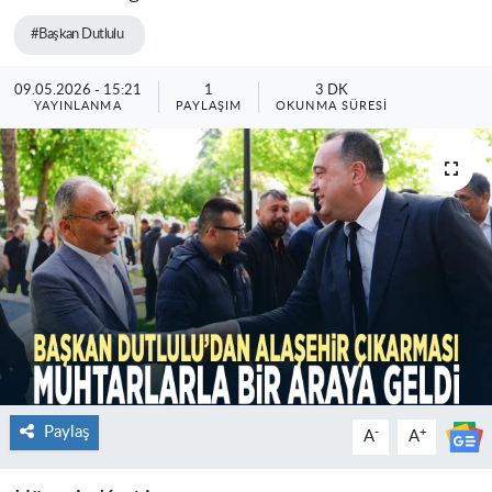
#Başkan Dutlulu
09.05.2026 - 15:21
1
3 DK
YAYINLANMA
PAYLAŞIM
OKUNMA SÜRESI
Paylaş
-
+
A
A