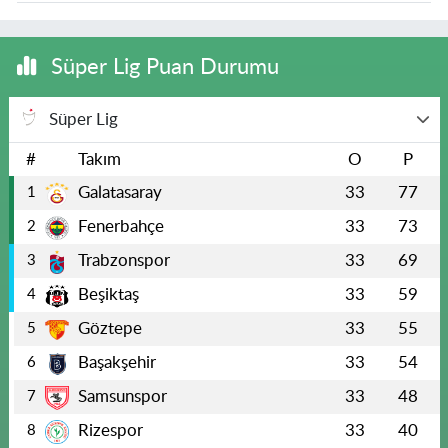
Süper Lig Puan Durumu
Süper Lig
#
Takım
O
P
Galatasaray
33
77
1
Fenerbahçe
33
73
2
Trabzonspor
33
69
3
Beşiktaş
33
59
4
Göztepe
33
55
5
Başakşehir
33
54
6
Samsunspor
33
48
7
Rizespor
33
40
8