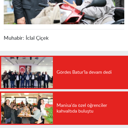
Muhabir:
İclal Çiçek
Gördes Batur'la devam dedi
Manisa'da özel öğrenciler
kahvaltıda buluştu