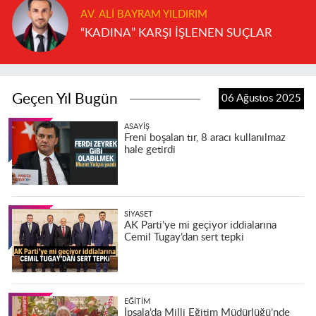
AV. ALI BAYRAM YILDIRIM
“KADINA” KARŞI İŞLENEN SUÇLAR
Geçen Yıl Bugün
06 Ağustos 2025
ASAYIŞ
Freni boşalan tır, 8 aracı kullanılmaz
hale getirdi
SIYASET
AK Parti’ye mi geçiyor iddialarına
Cemil Tugay’dan sert tepki
EĞITIM
İpsala’da Milli Eğitim Müdürlüğü’nde