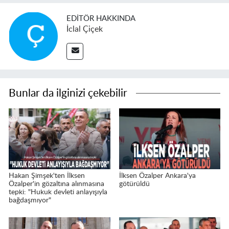
EDITÖR HAKKINDA
İclal Çiçek
Bunlar da ilginizi çekebilir
Hakan Şimşek'ten İlksen
İlksen Özalper Ankara'ya
Özalper'in gözaltına alınmasına
götürüldü
tepki: "Hukuk devleti anlayışıyla
bağdaşmıyor"