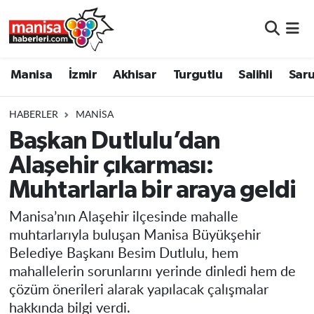
Manisa
Manisa Nöbetçi Eczaneler
Manisa
İzmir
Akhisar
Turgutlu
Salihli
Saru
İzmir
Manisa Hava Durumu
HABERLER
MANISA
Akhisar
Manisa Namaz Vakitleri
Başkan Dutlulu’dan
Alaşehir çıkarması:
Turgutlu
Manisa Trafik Yoğunluk Haritası
Muhtarlarla bir araya geldi
Salihli
Süper Lig Puan Durumu ve Fikstür
Manisa’nın Alaşehir ilçesinde mahalle
Saruhanlı
Tüm Manşetler
muhtarlarıyla buluşan Manisa Büyükşehir
Belediye Başkanı Besim Dutlulu, hem
Soma
Son Dakika Haberleri
mahallelerin sorunlarını yerinde dinledi hem de
çözüm önerileri alarak yapılacak çalışmalar
Resmi İlanlar
Haber Arşivi
hakkında bilgi verdi.