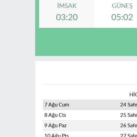
İMSAK
GÜNEŞ
03:20
05:02
Hİ
7 Ağu Cum
24 Saf
8 Ağu Cts
25 Saf
9 Ağu Paz
26 Saf
10 Ağu Pts
27 Saf