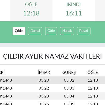
ÖĞLE
İKINDI
12:18
16:11
Çıldır
Damal
Göle
Hanak
Posof
ÇILDIR AYLIK NAMAZ VAKITLERI
CRİ
İMSAK
GÜNEŞ
ÖĞLE
er 1448
03:20
05:02
12:18
er 1448
03:22
05:03
12:18
er 1448
03:23
05:04
12:18
er 1448
03:25
05:05
12:18