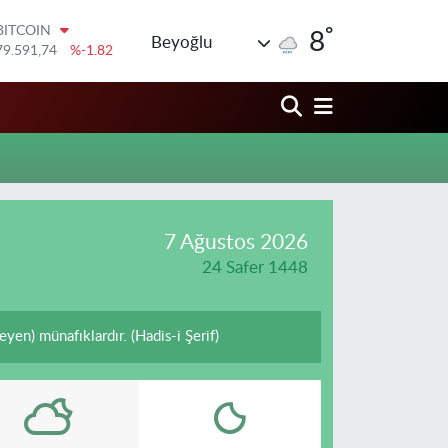
°
BITCOIN
8
Beyoğlu
79.591,74
%-1.82
DOLAR
45,43620
%0.02
EURO
53,38690
%0.19
STERLİN
61,60380
%0.18
G.ALTIN
6862,09000
%0.19
BİST100
7 Ağustos 2026
14.598,00
%0
24 Safer 1448
en) münafıklardır. (Hadis-i Şerif)