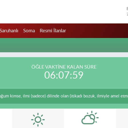
Saruhanlı
Soma
Resmi İlanlar
ÖĞLE VAKTİNE KALAN SÜRE
06:07:59
 kimse, ilmi (sadece) dilinde olan (itikadı bozuk, ilmiyle amel etmey