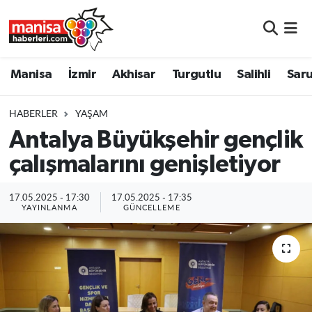
Manisa
Manisa Nöbetçi Eczaneler
Manisa
İzmir
Akhisar
Turgutlu
Salihli
Saru
İzmir
Manisa Hava Durumu
HABERLER
YAŞAM
Akhisar
Manisa Namaz Vakitleri
Antalya Büyükşehir gençlik
çalışmalarını genişletiyor
Turgutlu
Manisa Trafik Yoğunluk Haritası
Salihli
Süper Lig Puan Durumu ve Fikstür
17.05.2025 - 17:30
17.05.2025 - 17:35
YAYINLANMA
GÜNCELLEME
Saruhanlı
Tüm Manşetler
Soma
Son Dakika Haberleri
Resmi İlanlar
Haber Arşivi