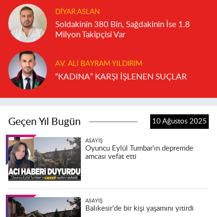
DIYAR ASLAN
Soldakinin 380 Bin, Sağdakinin İse 1.8
Milyon Takipçisi Var
AV. ALI BAYRAM YILDIRIM
“KADINA” KARŞI İŞLENEN SUÇLAR
Geçen Yıl Bugün
10 Ağustos 2025
ASAYIŞ
Oyuncu Eylül Tumbar'ın depremde
amcası vefat etti
ASAYIŞ
Balıkesir'de bir kişi yaşamını yitirdi