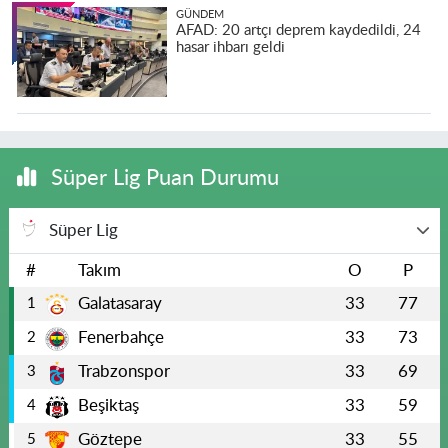
GÜNDEM
AFAD: 20 artçı deprem kaydedildi, 24
hasar ihbarı geldi
Süper Lig Puan Durumu
Süper Lig
#
Takım
O
P
Galatasaray
33
77
1
Fenerbahçe
33
73
2
Trabzonspor
33
69
3
Beşiktaş
33
59
4
Göztepe
33
55
5