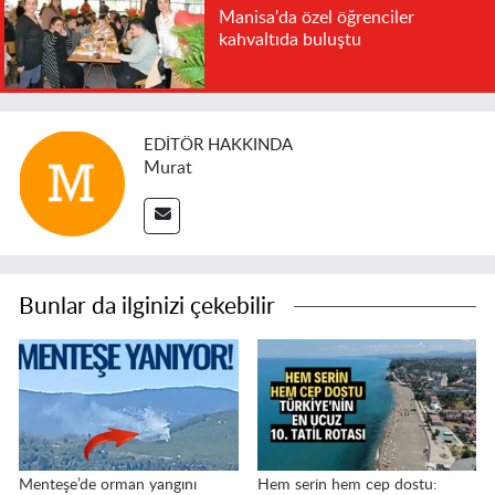
Manisa'da özel öğrenciler
kahvaltıda buluştu
EDITÖR HAKKINDA
Murat
Bunlar da ilginizi çekebilir
Menteşe’de orman yangını
Hem serin hem cep dostu: