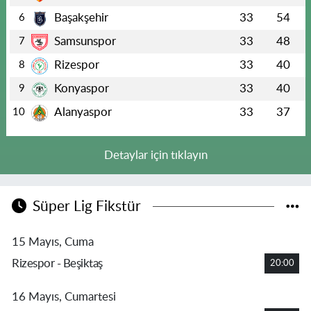
Başakşehir
33
54
6
Samsunspor
33
48
7
Rizespor
33
40
8
Konyaspor
33
40
9
Alanyaspor
33
37
10
Detaylar için tıklayın
Süper Lig Fikstür
15 Mayıs, Cuma
Rizespor - Beşiktaş
20:00
16 Mayıs, Cumartesi