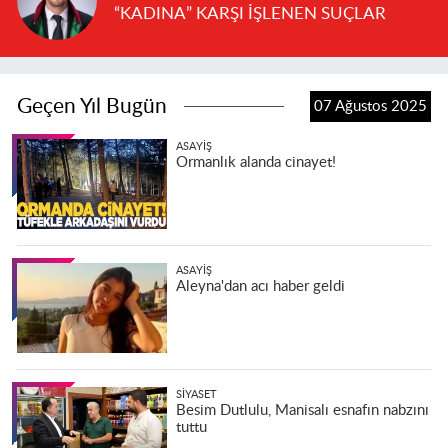
“KADINA” KARŞI İŞLENEN SUÇLAR
Geçen Yıl Bugün
07 Ağustos 2025
ASAYIŞ
Ormanlık alanda cinayet!
ASAYIŞ
Aleyna'dan acı haber geldi
SIYASET
Besim Dutlulu, Manisalı esnafın nabzını
tuttu