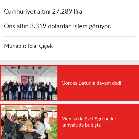
Cumhuriyet altını 27.289 lira
Ons altın 3.319 dolardan işlem görüyor.
Muhabir:
İclal Çiçek
Gördes Batur'la devam dedi
Manisa'da özel öğrenciler
kahvaltıda buluştu