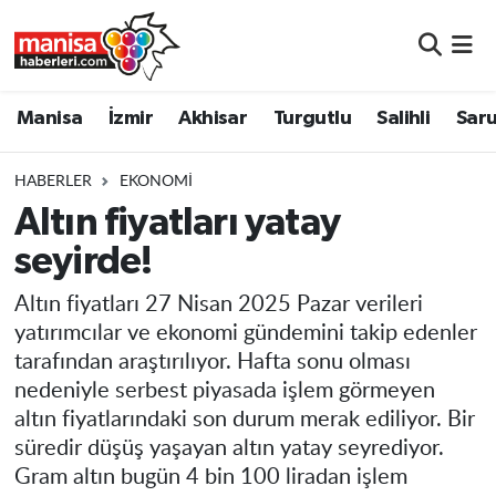
Manisa
Manisa Nöbetçi Eczaneler
Manisa
İzmir
Akhisar
Turgutlu
Salihli
Saru
İzmir
Manisa Hava Durumu
HABERLER
EKONOMI
Akhisar
Manisa Namaz Vakitleri
Altın fiyatları yatay
seyirde!
Turgutlu
Manisa Trafik Yoğunluk Haritası
Altın fiyatları 27 Nisan 2025 Pazar verileri
Salihli
Süper Lig Puan Durumu ve Fikstür
yatırımcılar ve ekonomi gündemini takip edenler
tarafından araştırılıyor. Hafta sonu olması
Saruhanlı
Tüm Manşetler
nedeniyle serbest piyasada işlem görmeyen
altın fiyatlarındaki son durum merak ediliyor. Bir
Soma
Son Dakika Haberleri
süredir düşüş yaşayan altın yatay seyrediyor.
Gram altın bugün 4 bin 100 liradan işlem
Resmi İlanlar
Haber Arşivi