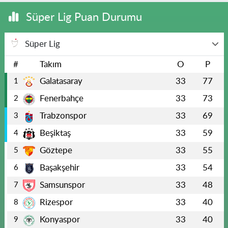
Süper Lig Puan Durumu
Süper Lig
#
Takım
O
P
Galatasaray
33
77
1
Fenerbahçe
33
73
2
Trabzonspor
33
69
3
Beşiktaş
33
59
4
Göztepe
33
55
5
Başakşehir
33
54
6
Samsunspor
33
48
7
Rizespor
33
40
8
Konyaspor
33
40
9