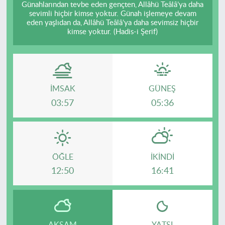
Günahlarından tevbe eden gençten, Allâhü Teâlâ’ya daha
sevimli hiçbir kimse yoktur. Günah işlemeye devam
eden yaşlıdan da, Allâhü Teâlâ’ya daha sevimsiz hiçbir
kimse yoktur. (Hadis-i Şerif)
İMSAK
GÜNEŞ
03:57
05:36
ÖĞLE
İKINDI
12:50
16:41