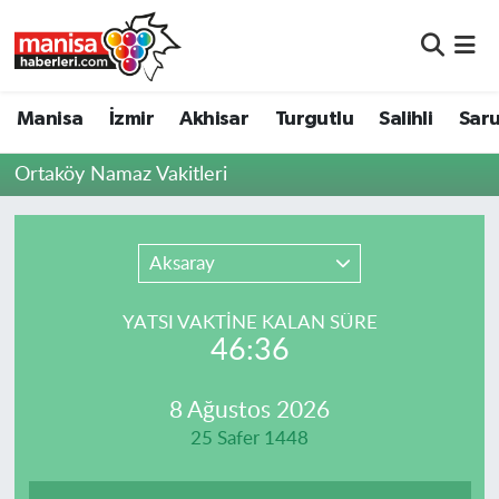
Manisa
Manisa Nöbetçi Eczaneler
Manisa
İzmir
Akhisar
Turgutlu
Salihli
Saru
İzmir
Manisa Hava Durumu
Ortaköy Namaz Vakitleri
Akhisar
Manisa Namaz Vakitleri
Turgutlu
Manisa Trafik Yoğunluk Haritası
Aksaray
Salihli
Süper Lig Puan Durumu ve Fikstür
YATSI VAKTİNE KALAN SÜRE
46:36
Saruhanlı
Tüm Manşetler
8 Ağustos 2026
Soma
Son Dakika Haberleri
25 Safer 1448
Resmi İlanlar
Haber Arşivi