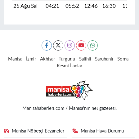
25 Ağu Sal
04:21
05:52
12:46
16:30
19:30
Manisa
İzmir
Akhisar
Turgutlu
Salihli
Saruhanlı
Soma
Resmi İlanlar
Manisahaberleri.com / Manisa'nın net gazetesi.
Manisa Nöbetçi Eczaneler
Manisa Hava Durumu