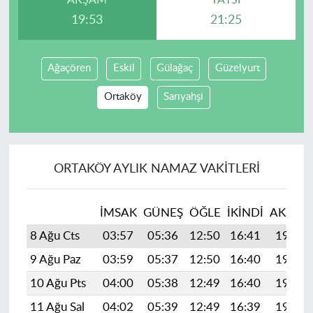
AKŞAM
YATSI
19:53
21:25
Ağaçören
Eskil
Gülağaç
Güzelyurt
Ortaköy
Sarıyahşi
ORTAKÖY AYLIK NAMAZ VAKITLERI
İMSAK
GÜNEŞ
ÖĞLE
İKINDI
AKŞAM
8 Ağu Cts
03:57
05:36
12:50
16:41
19:53
9 Ağu Paz
03:59
05:37
12:50
16:40
19:52
10 Ağu Pts
04:00
05:38
12:49
16:40
19:51
11 Ağu Sal
04:02
05:39
12:49
16:39
19:50