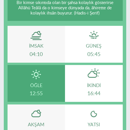
Bir kimse sıkıntıda olan bir şahsa kolaylık gösterirse
Allâhü Teâlâ da o kimseye dünyada da, âhirette de
kolaylık ihsân buyurur. (Hadis-i Şerif)
İMSAK
GÜNEŞ
04:10
05:45
ÖĞLE
İKINDI
12:55
16:44
AKŞAM
YATSI