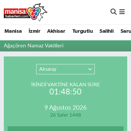
Manisa
Manisa Nöbetçi Eczaneler
Manisa
İzmir
Akhisar
Turgutlu
Salihli
Saru
İzmir
Manisa Hava Durumu
Ağaçören Namaz Vakitleri
Akhisar
Manisa Namaz Vakitleri
Turgutlu
Manisa Trafik Yoğunluk Haritası
Aksaray
Salihli
Süper Lig Puan Durumu ve Fikstür
İKINDI VAKTİNE KALAN SÜRE
01:48:50
Saruhanlı
Tüm Manşetler
9 Ağustos 2026
Soma
Son Dakika Haberleri
26 Safer 1448
Resmi İlanlar
Haber Arşivi