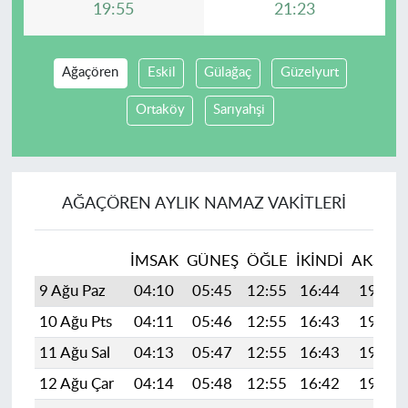
19:55
21:23
Ağaçören
Eskil
Gülağaç
Güzelyurt
Ortaköy
Sarıyahşi
AĞAÇÖREN AYLIK NAMAZ VAKITLERI
İMSAK
GÜNEŞ
ÖĞLE
İKINDI
AKŞAM
9 Ağu Paz
04:10
05:45
12:55
16:44
19:55
10 Ağu Pts
04:11
05:46
12:55
16:43
19:53
11 Ağu Sal
04:13
05:47
12:55
16:43
19:52
12 Ağu Çar
04:14
05:48
12:55
16:42
19:51