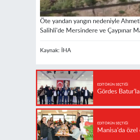
Öte yandan yangın nedeniyle Ahmetl
Salihli'de Mersindere ve Çaypınar Mah
Kaynak:
İHA
EDITÖRÜN SEÇTIĞI
Gördes Batur'l
EDITÖRÜN SEÇTIĞI
Manisa'da özel 