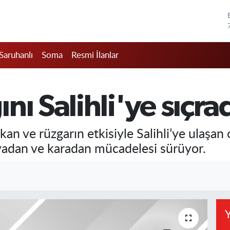
Saruhanlı
Soma
Resmi İlanlar
ı Salihli'ye sıçra
kan ve rüzgarın etkisiyle Salihli’ye ulaşa
avadan ve karadan mücadelesi sürüyor.
Y