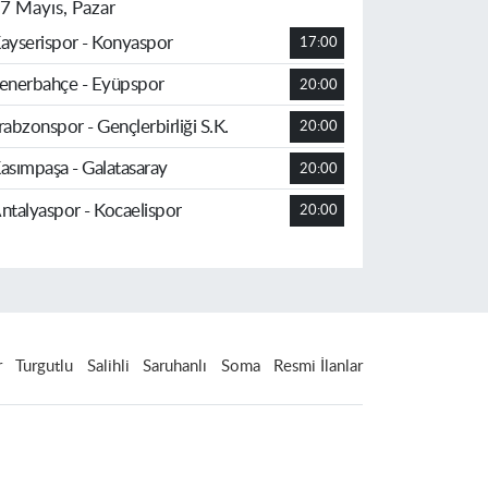
7 Mayıs, Pazar
ayserispor - Konyaspor
17:00
enerbahçe - Eyüpspor
20:00
rabzonspor - Gençlerbirliği S.K.
20:00
asımpaşa - Galatasaray
20:00
ntalyaspor - Kocaelispor
20:00
r
Turgutlu
Salihli
Saruhanlı
Soma
Resmi İlanlar