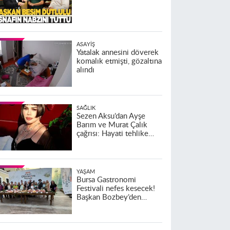
ASAYIŞ
Yatalak annesini döverek
komalık etmişti, gözaltına
alındı
SAĞLIK
Sezen Aksu’dan Ayşe
Barım ve Murat Çalık
çağrısı: Hayati tehlike
altındalar
YAŞAM
Bursa Gastronomi
Festivali nefes kesecek!
Başkan Bozbey’den
heyecanlandıran açıklama