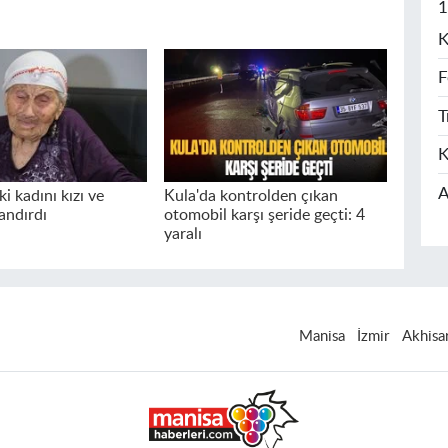
1
K
F
T
K
A
i kadını kızı ve
Kula'da kontrolden çıkan
andırdı
otomobil karşı şeride geçti: 4
yaralı
Manisa
İzmir
Akhisa