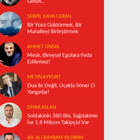
Gelsin…
SERPIL KAYA CERAN
Bir Yüzü Güldürmek, Bir
Mahalleyi Birleştirmek
AHMET ÜNSAL
Mesir, Bireysel Egolara Feda
Edilemez!
METIN AYKURT
Dua ile Değil, Uçakla Söner O
Yangınlar!
DIYAR ASLAN
Soldakinin 380 Bin, Sağdakinin
İse 1.8 Milyon Takipçisi Var
AV. ALI BAYRAM YILDIRIM