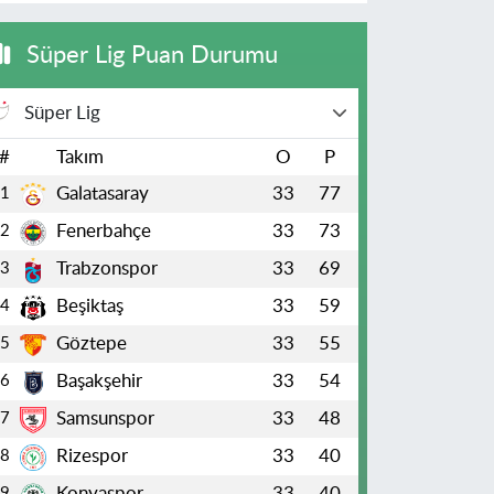
Süper Lig Puan Durumu
Süper Lig
#
Takım
O
P
Galatasaray
33
77
1
Fenerbahçe
33
73
2
Trabzonspor
33
69
3
Beşiktaş
33
59
4
Göztepe
33
55
5
Başakşehir
33
54
6
Samsunspor
33
48
7
Rizespor
33
40
8
Konyaspor
33
40
9