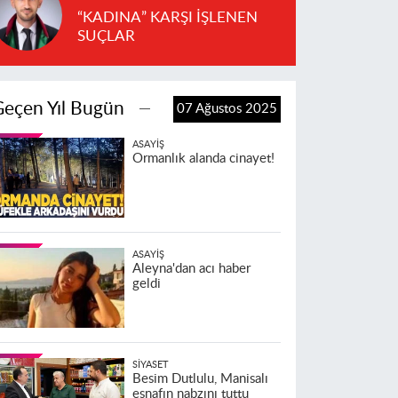
“KADINA” KARŞI İŞLENEN
SUÇLAR
Geçen Yıl Bugün
07 Ağustos 2025
ASAYIŞ
Ormanlık alanda cinayet!
ASAYIŞ
Aleyna'dan acı haber
geldi
SIYASET
Besim Dutlulu, Manisalı
esnafın nabzını tuttu