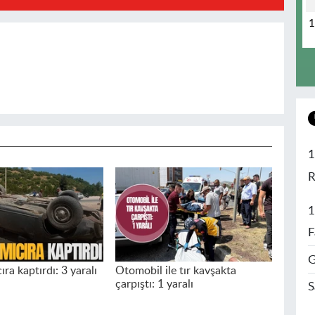
1
R
1
F
G
ıra kaptırdı: 3 yaralı
Otomobil ile tır kavşakta
çarpıştı: 1 yaralı
S