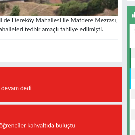
i'de Dereköy Mahallesi ile Matdere Mezrası,
alleleri tedbir amaçlı tahliye edilmişti.
a devam dedi
öğrenciler kahvaltıda buluştu