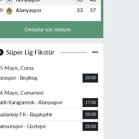
Alanyaspor
33
37
10
Detaylar için tıklayın
Süper Lig Fikstür
5 Mayıs, Cuma
izespor - Beşiktaş
20:00
6 Mayıs, Cumartesi
atih Karagümrük - Alanyaspor
17:00
aziantep FK - Başakşehir
20:00
amsunspor - Göztepe
20:00