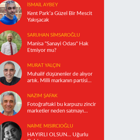
İSMAIL AYBEY
Kent Park’a Güzel Bir Mescit
Yakışacak
SARUHAN SIMSAROĞLU
Manisa "Sanayi Odası" Hak
Etmiyor mu?
MURAT YALÇIN
Muhalif düşünenler de alıyor
artık. Milli markanın partisi
olmaz!
NAZIM ŞAFAK
Fotoğraftaki bu karpuzu zincir
marketler neden satmayı
reddediyor?
NAIME MISIRCIOĞLU
HAYIRLI OLSUN… Uğurlu