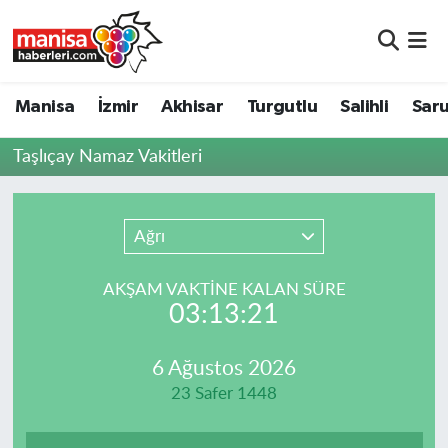
Manisa
Manisa Nöbetçi Eczaneler
Manisa
İzmir
Akhisar
Turgutlu
Salihli
Saru
İzmir
Manisa Hava Durumu
Taşlıçay Namaz Vakitleri
Akhisar
Manisa Namaz Vakitleri
Turgutlu
Manisa Trafik Yoğunluk Haritası
Ağrı
Salihli
Süper Lig Puan Durumu ve Fikstür
AKŞAM VAKTİNE KALAN SÜRE
03:13:21
Saruhanlı
Tüm Manşetler
6 Ağustos 2026
Soma
Son Dakika Haberleri
23 Safer 1448
Resmi İlanlar
Haber Arşivi