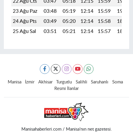
22 Ağu Cts
03:47
05:18
12:15
15:59
19:01
23 Ağu Paz
03:48
05:19
12:14
15:59
19:00
24 Ağu Pts
03:49
05:20
12:14
15:58
18:58
25 Ağu Sal
03:51
05:21
12:14
15:57
18:57
Manisa
İzmir
Akhisar
Turgutlu
Salihli
Saruhanlı
Soma
Resmi İlanlar
Manisahaberleri.com / Manisa'nın net gazetesi.