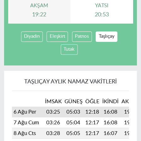
AKŞAM
YATSI
19:22
20:53
Diyadin
Eleşkirt
Patnos
Taşlıçay
Tutak
TAŞLIÇAY AYLIK NAMAZ VAKITLERI
İMSAK
GÜNEŞ
ÖĞLE
İKINDI
AKŞAM
6 Ağu Per
03:25
05:03
12:18
16:08
19:22
7 Ağu Cum
03:26
05:04
12:17
16:08
19:21
8 Ağu Cts
03:28
05:05
12:17
16:07
19:20