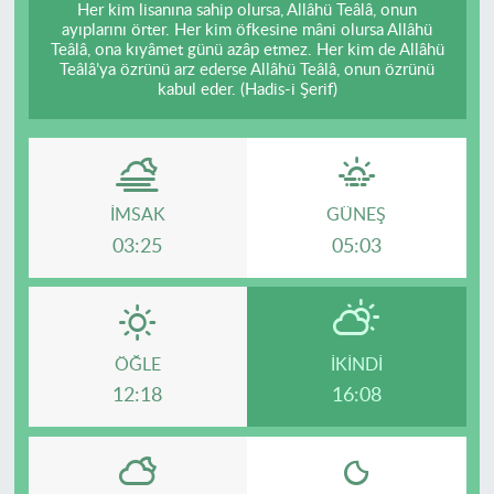
Her kim lisanına sahip olursa, Allâhü Teâlâ, onun
ayıplarını örter. Her kim öfkesine mâni olursa Allâhü
Teâlâ, ona kıyâmet günü azâp etmez. Her kim de Allâhü
Teâlâ’ya özrünü arz ederse Allâhü Teâlâ, onun özrünü
kabul eder. (Hadis-i Şerif)
İMSAK
GÜNEŞ
03:25
05:03
ÖĞLE
İKINDI
12:18
16:08