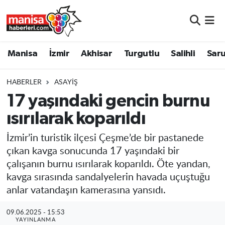
Manisa
Manisa Nöbetçi Eczaneler
Manisa
İzmir
Akhisar
Turgutlu
Salihli
Saru
İzmir
Manisa Hava Durumu
HABERLER
ASAYIŞ
Akhisar
Manisa Namaz Vakitleri
17 yaşındaki gencin burnu
ısırılarak koparıldı
Turgutlu
Manisa Trafik Yoğunluk Haritası
İzmir’in turistik ilçesi Çeşme’de bir pastanede
Salihli
Süper Lig Puan Durumu ve Fikstür
çıkan kavga sonucunda 17 yaşındaki bir
çalışanın burnu ısırılarak koparıldı. Öte yandan,
Saruhanlı
Tüm Manşetler
kavga sırasında sandalyelerin havada uçuştuğu
anlar vatandaşın kamerasına yansıdı.
Soma
Son Dakika Haberleri
09.06.2025 - 15:53
Resmi İlanlar
Haber Arşivi
YAYINLANMA