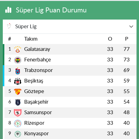
Süper Lig Puan Durumu
Süper Lig
#
Takım
O
P
Galatasaray
33
77
1
Fenerbahçe
33
73
2
Trabzonspor
33
69
3
Beşiktaş
33
59
4
Göztepe
33
55
5
Başakşehir
33
54
6
Samsunspor
33
48
7
Rizespor
33
40
8
Konyaspor
33
40
9