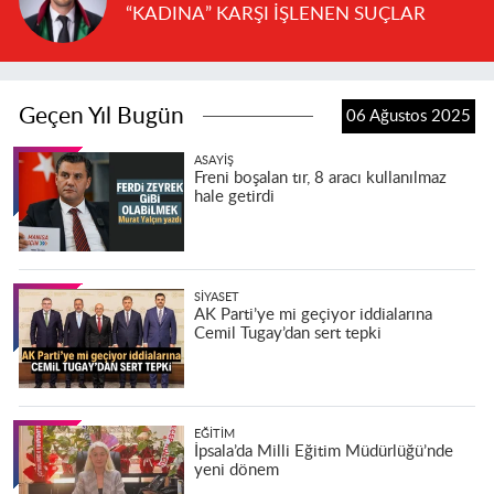
“KADINA” KARŞI İŞLENEN SUÇLAR
Geçen Yıl Bugün
06 Ağustos 2025
ASAYIŞ
Freni boşalan tır, 8 aracı kullanılmaz
hale getirdi
SIYASET
AK Parti’ye mi geçiyor iddialarına
Cemil Tugay’dan sert tepki
EĞITIM
İpsala’da Milli Eğitim Müdürlüğü’nde
yeni dönem