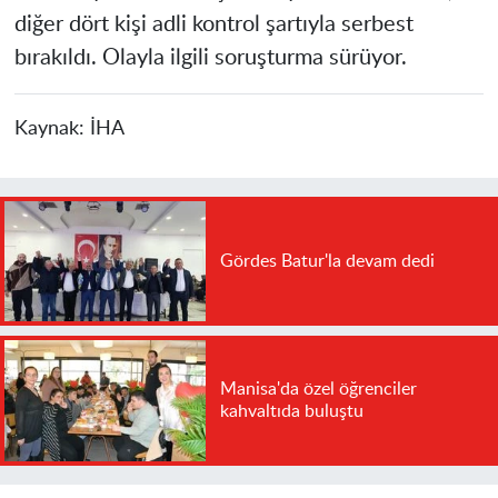
diğer dört kişi adli kontrol şartıyla serbest
bırakıldı. Olayla ilgili soruşturma sürüyor.
Kaynak:
İHA
Gördes Batur'la devam dedi
Manisa'da özel öğrenciler
kahvaltıda buluştu