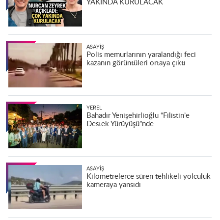
YAKINDA KURULACAK
ASAYIŞ
Polis memurlarının yaralandığı feci
kazanın görüntüleri ortaya çıktı
YEREL
Bahadır Yenişehirlioğlu “Filistin’e
Destek Yürüyüşü”nde
ASAYIŞ
Kilometrelerce süren tehlikeli yolculuk
kameraya yansıdı