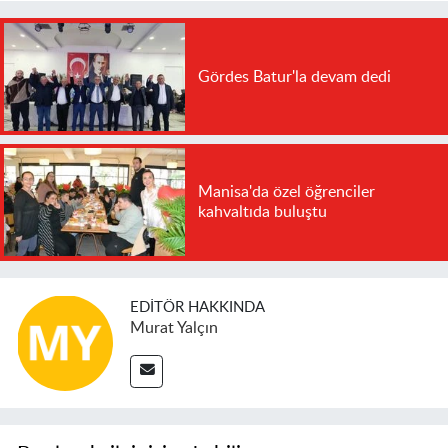
Gördes Batur'la devam dedi
Manisa'da özel öğrenciler
kahvaltıda buluştu
EDITÖR HAKKINDA
Murat Yalçın