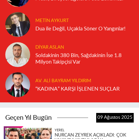
METIN AYKURT
Dua ile Değil, Uçakla Söner O Yangınlar!
DIYAR ASLAN
Soldakinin 380 Bin, Sağdakinin İse 1.8
Milyon Takipçisi Var
AV. ALI BAYRAM YILDIRIM
“KADINA” KARŞI İŞLENEN SUÇLAR
Geçen Yıl Bugün
09 Ağustos 2025
YEREL
NURCAN ZEYREK AÇIKLADI: ÇOK