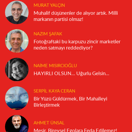
MURAT YALÇIN
Muhalif düşünenler de alıyor artık. Milli
markanın partisi olmaz!
NAZIM ŞAFAK
Fotoğraftaki bu karpuzu zincir marketler
neden satmayı reddediyor?
NAIME MISIRCIOĞLU
HAYIRLI OLSUN… Uğurlu Gelsin…
SERPIL KAYA CERAN
Bir Yüzü Güldürmek, Bir Mahalleyi
Birleştirmek
AHMET ÜNSAL
Mesir, Bireysel Egolara Feda Edilemez!