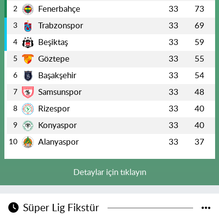
Fenerbahçe
33
73
2
Trabzonspor
33
69
3
Beşiktaş
33
59
4
Göztepe
33
55
5
Başakşehir
33
54
6
Samsunspor
33
48
7
Rizespor
33
40
8
Konyaspor
33
40
9
Alanyaspor
33
37
10
Detaylar için tıklayın
Süper Lig Fikstür