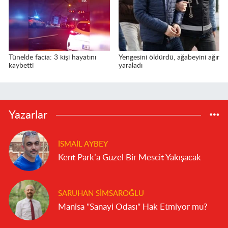
Tünelde facia: 3 kişi hayatını
Yengesini öldürdü, ağabeyini ağır
kaybetti
yaraladı
Yazarlar
İSMAIL AYBEY
Kent Park’a Güzel Bir Mescit Yakışacak
SARUHAN SIMSAROĞLU
Manisa "Sanayi Odası" Hak Etmiyor mu?