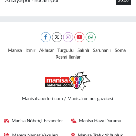
Antalyaspor - Kocaelispor
20:00
Manisa
İzmir
Akhisar
Turgutlu
Salihli
Saruhanlı
Soma
Resmi İlanlar
Manisahaberleri.com / Manisa'nın net gazetesi.
Manisa Nöbetçi Eczaneler
Manisa Hava Durumu
Manisa Namaz Vakitleri
Manisa Trafik Yoğunluk