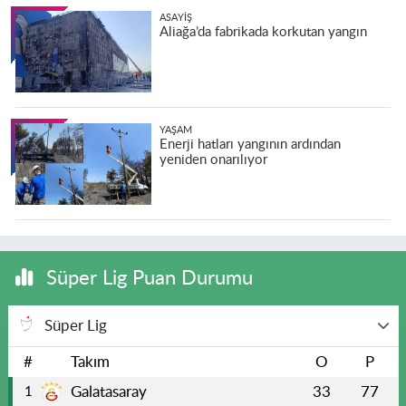
ASAYIŞ
Aliağa’da fabrikada korkutan yangın
YAŞAM
Enerji hatları yangının ardından
yeniden onarılıyor
Süper Lig Puan Durumu
Süper Lig
#
Takım
O
P
Galatasaray
33
77
1