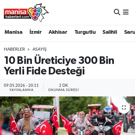
Manisa
Manisa Nöbetçi Eczaneler
Manisa
İzmir
Akhisar
Turgutlu
Salihli
Saru
İzmir
Manisa Hava Durumu
HABERLER
ASAYIŞ
Akhisar
Manisa Namaz Vakitleri
10 Bin Üreticiye 300 Bin
Yerli Fide Desteği
Turgutlu
Manisa Trafik Yoğunluk Haritası
Salihli
Süper Lig Puan Durumu ve Fikstür
09.05.2026 - 20:11
2 DK
YAYINLANMA
OKUNMA SÜRESI
Saruhanlı
Tüm Manşetler
Soma
Son Dakika Haberleri
Resmi İlanlar
Haber Arşivi