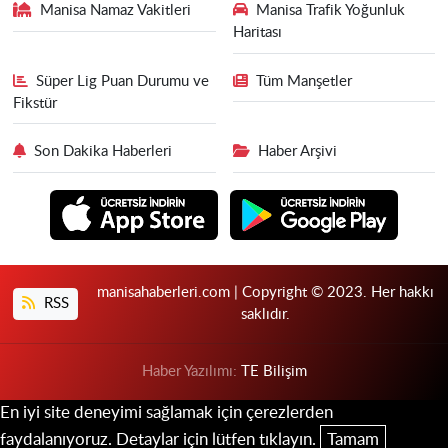
Manisa Namaz Vakitleri
Manisa Trafik Yoğunluk
Haritası
Süper Lig Puan Durumu ve
Tüm Manşetler
Fikstür
Son Dakika Haberleri
Haber Arşivi
manisahaberleri.com | Copyright © 2023. Her hakkı
RSS
saklıdır.
Haber Yazılımı:
TE Bilişim
En iyi site deneyimi sağlamak için çerezlerden
faydalanıyoruz. Detaylar için lütfen tıklayın.
Tamam