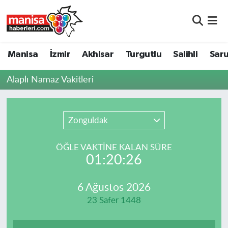
Manisa
Manisa Nöbetçi Eczaneler
Manisa
İzmir
Akhisar
Turgutlu
Salihli
Saru
İzmir
Manisa Hava Durumu
Alaplı Namaz Vakitleri
Akhisar
Manisa Namaz Vakitleri
Turgutlu
Manisa Trafik Yoğunluk Haritası
Zonguldak
Salihli
Süper Lig Puan Durumu ve Fikstür
ÖĞLE VAKTİNE KALAN SÜRE
01:20:26
Saruhanlı
Tüm Manşetler
6 Ağustos 2026
Soma
Son Dakika Haberleri
23 Safer 1448
Resmi İlanlar
Haber Arşivi