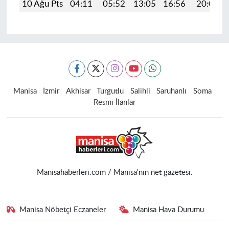
10 Ağu Pts
04:11
05:52
13:05
16:56
20:08
Manisa
İzmir
Akhisar
Turgutlu
Salihli
Saruhanlı
Soma
Resmi İlanlar
Manisahaberleri.com / Manisa'nın net gazetesi.
Manisa Nöbetçi Eczaneler
Manisa Hava Durumu