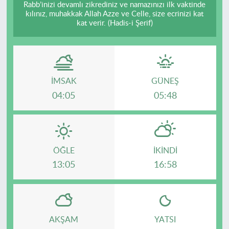
Rabb’inizi devamlı zikrediniz ve namazınızı ilk vaktinde
kılınız, muhakkak Allah Azze ve Celle, size ecrinizi kat
kat verir. (Hadis-i Şerif)
İMSAK
GÜNEŞ
04:05
05:48
ÖĞLE
İKINDI
13:05
16:58
AKŞAM
YATSI