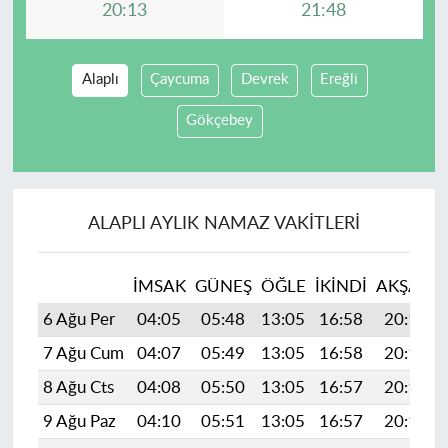
20:13
21:48
Alaplı
Çaycuma
Devrek
Ereğli
Gökçebey
ALAPLI AYLIK NAMAZ VAKITLERI
İMSAK
GÜNEŞ
ÖĞLE
İKINDI
AKŞAM
6 Ağu Per
04:05
05:48
13:05
16:58
20:13
7 Ağu Cum
04:07
05:49
13:05
16:58
20:12
8 Ağu Cts
04:08
05:50
13:05
16:57
20:11
9 Ağu Paz
04:10
05:51
13:05
16:57
20:10