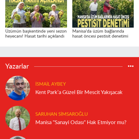
Üzümün başkentinde yeni sezon
Manisa'da üzüm bağlarında
heyecanı! Hasat tarihi açıklandı
hasat öncesi pestisit denetimi
Yazarlar
İSMAIL AYBEY
Kent Park’a Güzel Bir Mescit Yakışacak
SARUHAN SIMSAROĞLU
Manisa "Sanayi Odası" Hak Etmiyor mu?