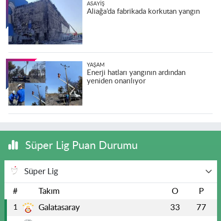
ASAYIŞ
Aliağa’da fabrikada korkutan yangın
YAŞAM
Enerji hatları yangının ardından
yeniden onarılıyor
Süper Lig Puan Durumu
Süper Lig
#
Takım
O
P
Galatasaray
33
77
1