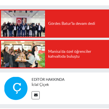
Gördes Batur'la devam dedi
Manisa'da özel öğrenciler
kahvaltıda buluştu
EDITÖR HAKKINDA
İclal Çiçek