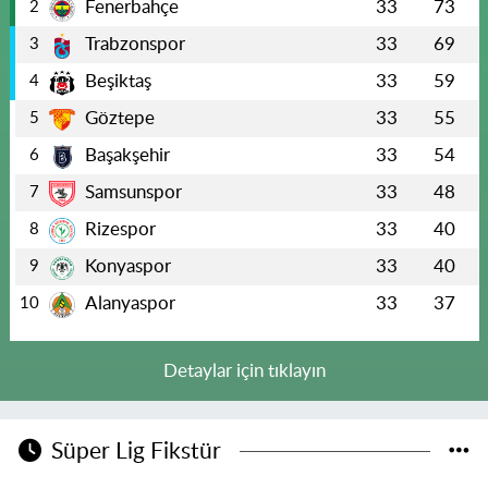
Fenerbahçe
33
73
2
Trabzonspor
33
69
3
Beşiktaş
33
59
4
Göztepe
33
55
5
Başakşehir
33
54
6
Samsunspor
33
48
7
Rizespor
33
40
8
Konyaspor
33
40
9
Alanyaspor
33
37
10
Detaylar için tıklayın
Süper Lig Fikstür