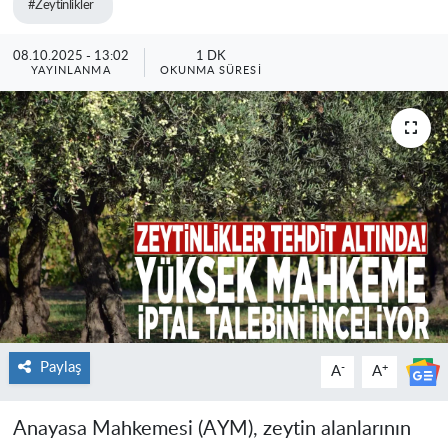
#Zeytinlikler
08.10.2025 - 13:02
1 DK
YAYINLANMA
OKUNMA SÜRESI
Paylaş
-
+
A
A
Anayasa Mahkemesi (AYM), zeytin alanlarının