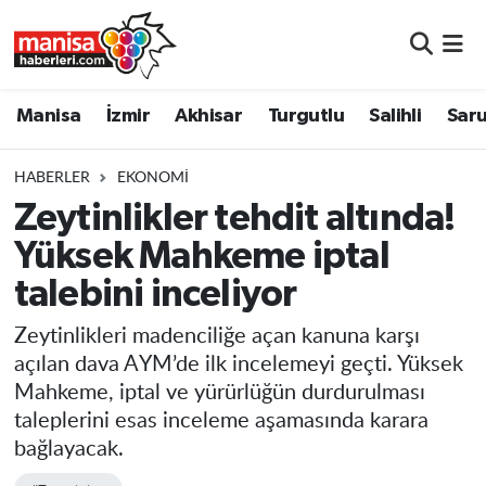
Manisa
Manisa Nöbetçi Eczaneler
Manisa
İzmir
Akhisar
Turgutlu
Salihli
Saru
İzmir
Manisa Hava Durumu
HABERLER
EKONOMI
Akhisar
Manisa Namaz Vakitleri
Zeytinlikler tehdit altında!
Yüksek Mahkeme iptal
Turgutlu
Manisa Trafik Yoğunluk Haritası
talebini inceliyor
Salihli
Süper Lig Puan Durumu ve Fikstür
Zeytinlikleri madenciliğe açan kanuna karşı
Saruhanlı
Tüm Manşetler
açılan dava AYM’de ilk incelemeyi geçti. Yüksek
Mahkeme, iptal ve yürürlüğün durdurulması
Soma
Son Dakika Haberleri
taleplerini esas inceleme aşamasında karara
bağlayacak.
Resmi İlanlar
Haber Arşivi