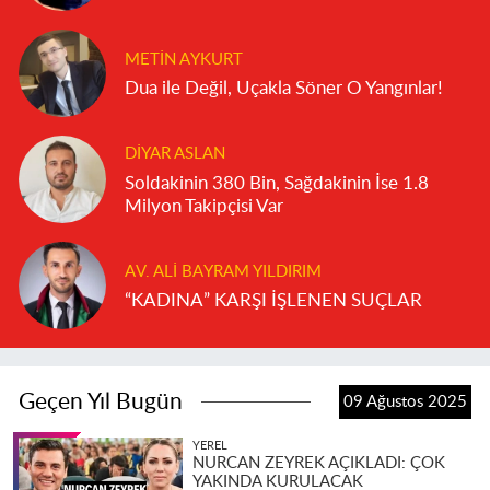
METIN AYKURT
Dua ile Değil, Uçakla Söner O Yangınlar!
DIYAR ASLAN
Soldakinin 380 Bin, Sağdakinin İse 1.8
Milyon Takipçisi Var
AV. ALI BAYRAM YILDIRIM
“KADINA” KARŞI İŞLENEN SUÇLAR
Geçen Yıl Bugün
09 Ağustos 2025
YEREL
NURCAN ZEYREK AÇIKLADI: ÇOK
YAKINDA KURULACAK