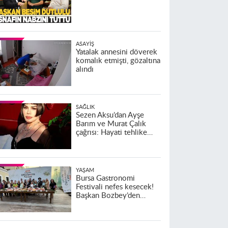
ASAYIŞ
Yatalak annesini döverek
komalık etmişti, gözaltına
alındı
SAĞLIK
Sezen Aksu’dan Ayşe
Barım ve Murat Çalık
çağrısı: Hayati tehlike
altındalar
YAŞAM
Bursa Gastronomi
Festivali nefes kesecek!
Başkan Bozbey’den
heyecanlandıran açıklama