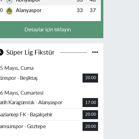
Alanyaspor
33
37
10
Detaylar için tıklayın
Süper Lig Fikstür
5 Mayıs, Cuma
izespor - Beşiktaş
20:00
6 Mayıs, Cumartesi
atih Karagümrük - Alanyaspor
17:00
aziantep FK - Başakşehir
20:00
amsunspor - Göztepe
20:00