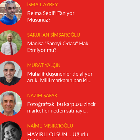
İSMAIL AYBEY
Belma Sebil’i Tanıyor
Musunuz?
SARUHAN SIMSAROĞLU
Manisa "Sanayi Odası" Hak
Etmiyor mu?
MURAT YALÇIN
Muhalif düşünenler de alıyor
artık. Milli markanın partisi
olmaz!
NAZIM ŞAFAK
Fotoğraftaki bu karpuzu zincir
marketler neden satmayı
reddediyor?
NAIME MISIRCIOĞLU
HAYIRLI OLSUN… Uğurlu