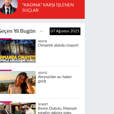
“KADINA” KARŞI İŞLENEN
SUÇLAR
Geçen Yıl Bugün
07 Ağustos 2025
ASAYIŞ
Ormanlık alanda cinayet!
ASAYIŞ
Aleyna'dan acı haber
geldi
SIYASET
Besim Dutlulu, Manisalı
esnafın nabzını tuttu