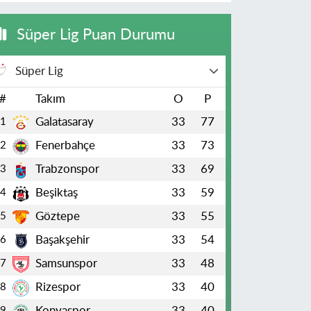
Süper Lig Puan Durumu
Süper Lig
#
Takım
O
P
Galatasaray
33
77
1
Fenerbahçe
33
73
2
Trabzonspor
33
69
3
Beşiktaş
33
59
4
Göztepe
33
55
5
Başakşehir
33
54
6
Samsunspor
33
48
7
Rizespor
33
40
8
Konyaspor
33
40
9