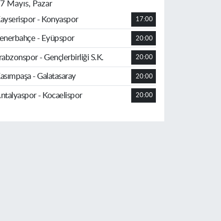
7 Mayıs, Pazar
ayserispor - Konyaspor
17:00
enerbahçe - Eyüpspor
20:00
rabzonspor - Gençlerbirliği S.K.
20:00
asımpaşa - Galatasaray
20:00
ntalyaspor - Kocaelispor
20:00