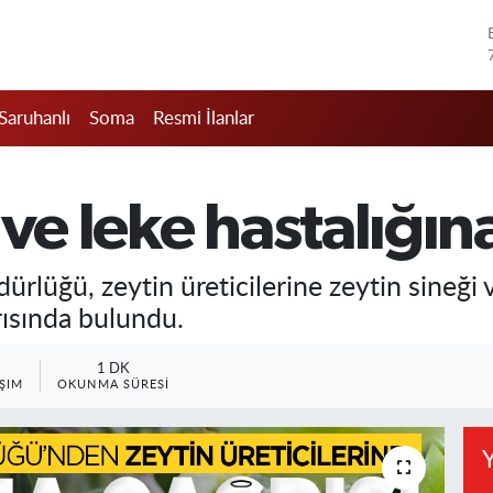
Saruhanlı
Soma
Resmi İlanlar
 ve leke hastalığın
rlüğü, zeytin üreticilerine zeytin sineği v
rısında bulundu.
1 DK
ŞIM
OKUNMA SÜRESI
Y