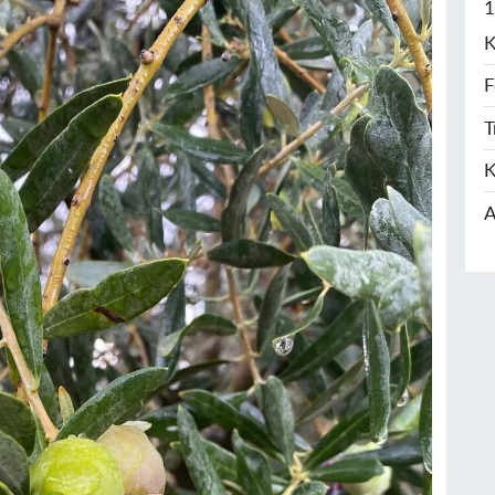
1
K
F
T
K
A