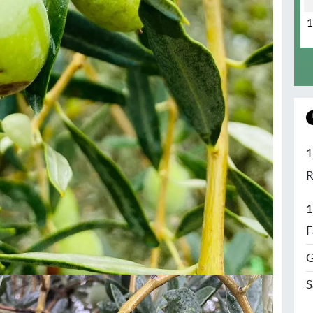
1
R
1
F
G
S