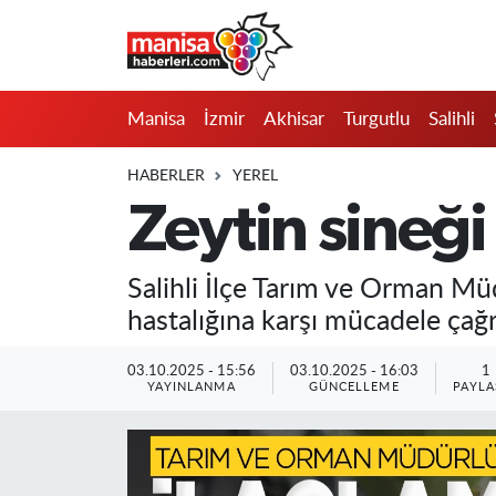
Manisa
Manisa Nöbetçi Eczaneler
Manisa
İzmir
Akhisar
Turgutlu
Salihli
İzmir
Manisa Hava Durumu
HABERLER
YEREL
Akhisar
Manisa Namaz Vakitleri
Zeytin sineği
Turgutlu
Manisa Trafik Yoğunluk Haritası
Salihli İlçe Tarım ve Orman Müdü
Salihli
Süper Lig Puan Durumu ve Fikstür
hastalığına karşı mücadele çağ
Saruhanlı
Tüm Manşetler
03.10.2025 - 15:56
03.10.2025 - 16:03
1
YAYINLANMA
GÜNCELLEME
PAYLA
Soma
Son Dakika Haberleri
Resmi İlanlar
Haber Arşivi