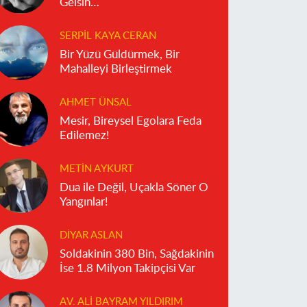
Gelsin…
SERPIL KAYA CERAN
Bir Yüzü Güldürmek, Bir
Mahalleyi Birleştirmek
AHMET ÜNSAL
Mesir, Bireysel Egolara Feda
Edilemez!
METIN AYKURT
Dua ile Değil, Uçakla Söner O
Yangınlar!
DIYAR ASLAN
Soldakinin 380 Bin, Sağdakinin
İse 1.8 Milyon Takipçisi Var
AV. ALI BAYRAM YILDIRIM